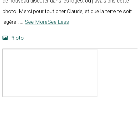
de nouveau discuter dans les loges, où j’avais pris cette
photo. Merci pour tout cher Claude, et que la terre te soit
légère !
...
See More
See Less
Photo