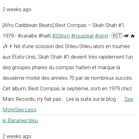
2 weeks ago
[Afro Caribbean Beats] Best Compas – Skah Shah #1,
1979 - #caraïbe #haïti
#33rpm
#musique
#vinyl
- 🇭🇹 🎺 🔥
🎶 ⚡ Né d’une scission des Shleu-Shleu alors en tournée
aux États-Unis, Skah Shah #1 devient très rapidement l’un
des groupes phares du compas haïtien et marque la
deuxième moitié des années 70 par de nombreux succès.
Cet album, Best Compas, le septième, sorti en 1979 chez
Marc Records, n’y fait pas... Lire la suite sur le blog :
...
See
More
See Less
le Bananier bleu
2 weeks ago