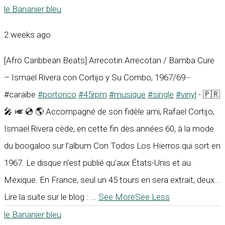
le Bananier bleu
2 weeks ago
[Afro Caribbean Beats] Arrecotin Arrecotan / Bamba Cure
– Ismael Rivera con Cortijo y Su Combo, 1967/69 -
#caraïbe
#portorico
#45rpm
#musique
#single
#vinyl
- 🇵🇷
🎤 🎺 💿 🌎 Accompagné de son fidèle ami, Rafael Cortijo,
Ismael Rivera cède, en cette fin des années 60, à la mode
du boogaloo sur l’album Con Todos Los Hierros qui sort en
1967. Le disque n’est publié qu’aux États-Unis et au
Mexique. En France, seul un 45 tours en sera extrait, deux...
Lire la suite sur le blog :
...
See More
See Less
le Bananier bleu