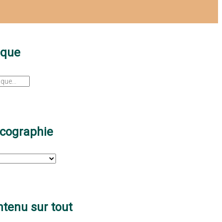
sque
scographie
tenu sur tout