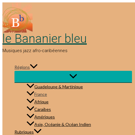
Aller
au
contenu
le Bananier bleu
Musiques jazz afro-caribéennes
Régions
Guadeloupe & Martinique
France
Afrique
Caraïbes
Amériques
Asie, Océanie & Océan Indien
Rubriques