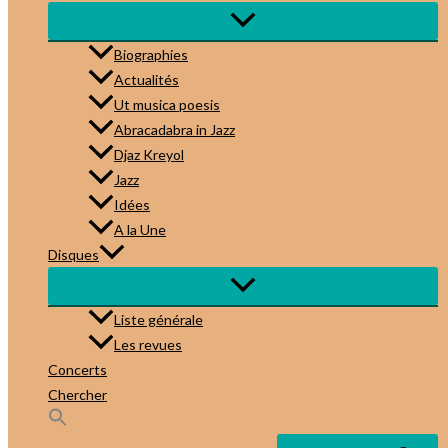
Biographies
Actualités
Ut musica poesis
Abracadabra in Jazz
Djaz Kreyol
Jazz
Idées
A la Une
Disques
Liste générale
Les revues
Concerts
Chercher