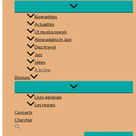
Biographies
Actualités
Ut musica poesis
Abracadabra in Jazz
Djaz Kreyol
Jazz
Idées
A la Une
Disques
Liste générale
Les revues
Concerts
Chercher