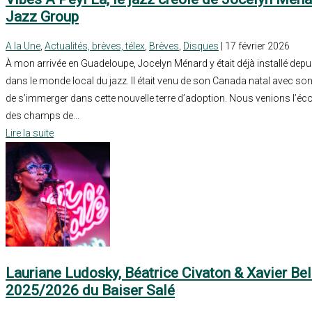
Jazz Group
A la Une
,
Actualités, brèves, télex
,
Brèves
,
Disques
| 17 février 2026
À mon arrivée en Guadeloupe, Jocelyn Ménard y était déjà installé dep
dans le monde local du jazz. Il était venu de son Canada natal avec so
de s’immerger dans cette nouvelle terre d’adoption. Nous venions l’écou
des champs de...
Lire la suite
Lauriane Ludosky, Béatrice Civaton & Xavier Beli
2025/2026 du Baiser Salé