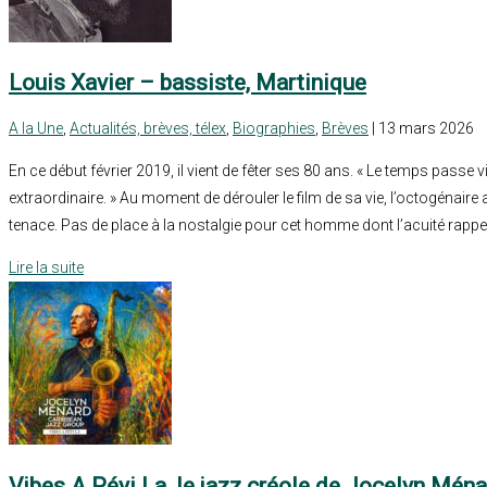
Louis Xavier – bassiste, Martinique
A la Une
,
Actualités, brèves, télex
,
Biographies
,
Brèves
| 13 mars 2026
En ce début février 2019, il vient de fêter ses 80 ans. « Le temps passe vi
extraordinaire. » Au moment de dérouler le film de sa vie, l’octogénaire a
tenace. Pas de place à la nostalgie pour cet homme dont l’acuité rappell
Lire la suite
Vibes A Péyi La, le jazz créole de Jocelyn Mén