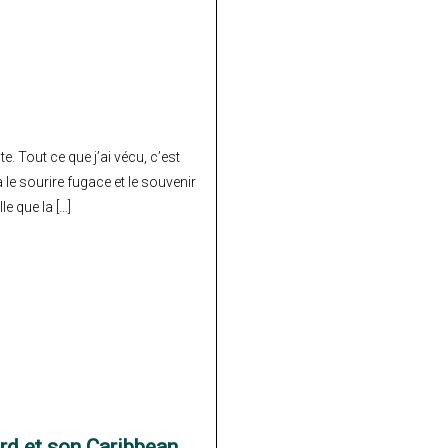
te. Tout ce que j’ai vécu, c’est
 le sourire fugace et le souvenir
e que la […]
ard et son Caribbean