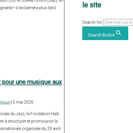
ibo (cb) et Jowee Omicil (sax), en
le site
nante ! s’exclamera plus tard
Search for:
Search Button
 pour une musique aux
nique
| 5 mai 2026
onale du Jazz, la Fondation Haïti
t à structurer et promouvoir le
ernationale organisée du 29 avril