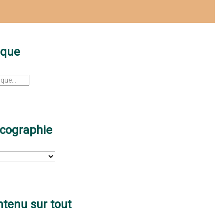
sque
scographie
tenu sur tout