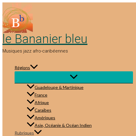
Aller
au
contenu
le Bananier bleu
Musiques jazz afro-caribéennes
Régions
Guadeloupe & Martinique
France
Afrique
Caraïbes
Amériques
Asie, Océanie & Océan Indien
Rubriques