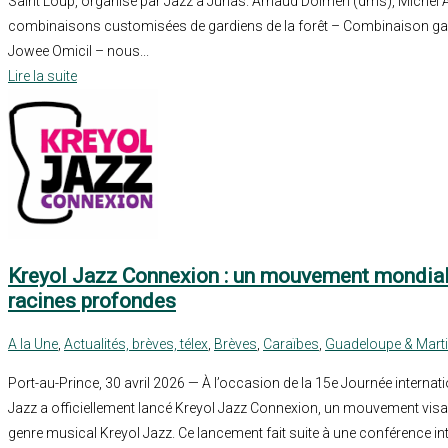
Saint Loup, organisé par Jazz à Junas. Arnaud Dolmen (dms), Michel Al
combinaisons customisées de gardiens de la forêt – Combinaison gag
Jowee Omicil – nous...
Lire la suite
Kreyol Jazz Connexion : un mouvement mondial
racines profondes
A la Une
,
Actualités, brèves, télex
,
Brèves
,
Caraïbes
,
Guadeloupe & Marti
Port-au-Prince, 30 avril 2026 — À l’occasion de la 15e Journée internati
Jazz a officiellement lancé Kreyol Jazz Connexion, un mouvement visan
genre musical Kreyol Jazz. Ce lancement fait suite à une conférence int