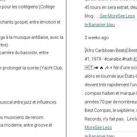
e pour les collégiens (Collège
45 tours en sera extrait, deux.
blog :
...
See More
See Less
 chants gospel, entre émotion et
le Bananier bleu
à la musique antillaise, avec la
2 weeks ago
tre).
[Afro Caribbean Beats] Be
rrière du bassiste, entre
#1, 1979 - #caraïbe #haïti
#
🇭🇹 🎺 🔥 🎶 ⚡ Né d’une sc
 prolonger la soirée (Yacht Club,
alors en tournée aux États
devient très rapidement l’
compas haïtien et marque l
années 70 par de nombreux
sical entre jazz et influences
Best Compas, le septième, 
des musiciens de renom.
Records, n’y fait pas... Lire l
a moderne, entre groove et
More
See Less
le Bananier bleu