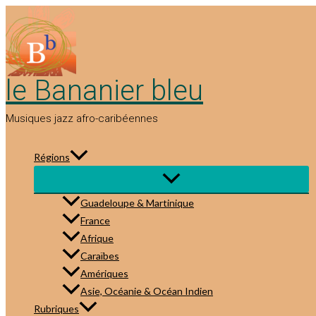
Aller
au
contenu
le Bananier bleu
Musiques jazz afro-caribéennes
Régions
Guadeloupe & Martinique
France
Afrique
Caraïbes
Amériques
Asie, Océanie & Océan Indien
Rubriques