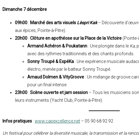
Dimanche 7 décembre
09h00
:
Marché des arts visuels
Lèspri Kak
– Découverte d’œuvre
aux épices, Pointe-à-Pitre).
20h00
:
Clôture en apothéose sur la Place de la Victoire
(Pointe-à
Armand Achéron & Poukatann
: Une plongée dans le
Ka
, 
avec des rythmes traditionnels et des chants profonds.
Sonny Troupé & ExpéKa
: Une expérience musicale audacie
électro, menée par le batteur Sonny Troupé.
Arnaud Dolmen & VityGroove
: Un mélange de groove carib
pour un final intense.
23h00
:
Scène ouverte et jam session
– Tous les musiciens sont 
leurs instruments (Yacht Club, Pointe-à-Pitre).
Infos pratiques
:
www.capexcellence.net
– 05 90 68 92 92
Un festival pour célébrer la diversité musicale, la transmission et la rencon