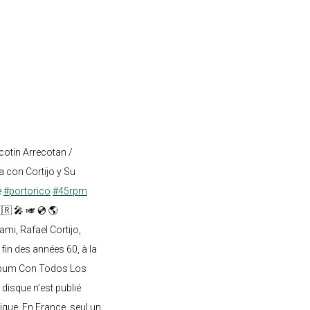
cotin Arrecotan /
 con Cortijo y Su
e
#portorico
#45rpm
🇷 🎤 🎺 💿 🌎
mi, Rafael Cortijo,
 fin des années 60, à la
lbum Con Todos Los
 disque n’est publié
ique. En France, seul un