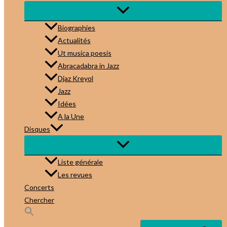
Biographies
Actualités
Ut musica poesis
Abracadabra in Jazz
Djaz Kreyol
Jazz
Idées
A la Une
Disques
Liste générale
Les revues
Concerts
Chercher