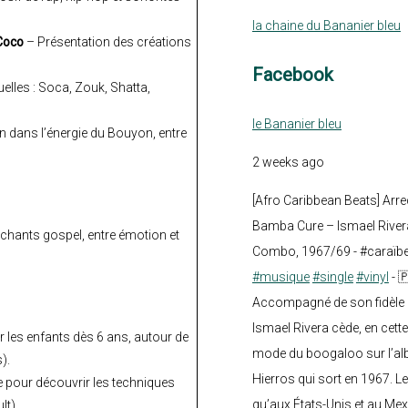
la chaine du Bananier bleu
 Coco
– Présentation des créations
Facebook
lles : Soca, Zouk, Shatta,
le Bananier bleu
 dans l’énergie du Bouyon, entre
2 weeks ago
[Afro Caribbean Beats] Arre
Bamba Cure – Ismael Rivera
 chants gospel, entre émotion et
Combo, 1967/69 - #caraïb
#musique
#single
#vinyl
- 
Accompagné de son fidèle a
Ismael Rivera cède, en cette
es enfants dès 6 ans, autour de
mode du boogaloo sur l’a
).
Hierros qui sort en 1967. Le
re pour découvrir les techniques
qu’aux États-Unis et au Mex
lt).