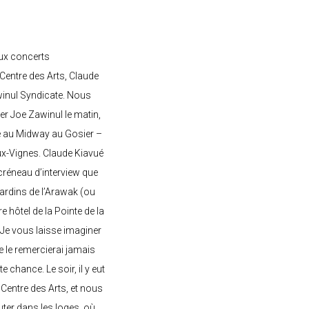
ux concerts
entre des Arts, Claude
awinul Syndicate. Nous
er Joe Zawinul le matin,
e au Midway au Gosier –
ux-Vignes. Claude Kiavué
créneau d’interview que
 jardins de l’Arawak (ou
re hôtel de la Pointe de la
 Je vous laisse imaginer
ne le remercierai jamais
 chance. Le soir, il y eut
Centre des Arts, et nous
ter dans les loges, où