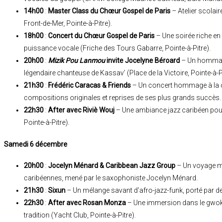
14h00
:
Master Class du Chœur Gospel de Paris
– Atelier scolair
Front-de-Mer, Pointe-à-Pitre).
18h00
:
Concert du Chœur Gospel de Paris
– Une soirée riche en
puissance vocale (Friche des Tours Gabarre, Pointe-à-Pitre).
20h00
:
Mizik Pou Lanmou
invite Jocelyne Béroard
– Un hommage 
légendaire chanteuse de Kassav’ (Place de la Victoire, Pointe-à-Pi
21h30
:
Frédéric Caracas & Friends
– Un concert hommage à la ca
compositions originales et reprises de ses plus grands succès.
22h30
:
After avec Riviè Wouj
– Une ambiance jazz caribéen pour
Pointe-à-Pitre).
Samedi 6 décembre
20h00
:
Jocelyn Ménard & Caribbean Jazz Group
– Un voyage mu
caribéennes, mené par le saxophoniste Jocelyn Ménard.
21h30
:
Sixun
– Un mélange savant d’afro-jazz-funk, porté par 
22h30
:
After avec Rosan Monza
– Une immersion dans le gwok
tradition (Yacht Club, Pointe-à-Pitre).