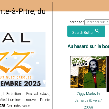
nte-à-Pitre, du
Search for:
Search Button
Au hasard sur la bou
 la 8e édition du Festival IloJazz,
Ziggy Marley In
te à illuminer de nouveau Pointe-
Jamaica (Divers /
025
. Ce rendez-vous
2008)