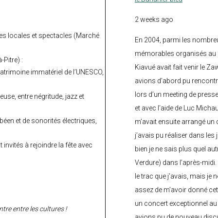
2 weeks ago
s locales et spectacles (Marché
En 2004, parmi les nombre
mémorables organisés au C
-Pitre) :
Kiavué avait fait venir le Z
patrimoine immatériel de l’UNESCO,
avions d’abord pu rencontr
lors d’un meeting de press
use, entre négritude, jazz et
et avec l’aide de Luc Micha
éen et de sonorités électriques,
m’avait ensuite arrangé un 
j’avais pu réaliser dans les
invités à rejoindre la fête avec
bien je ne sais plus quel aut
Verdure) dans l’après-midi.
le trac que j’avais, mais je 
assez de m’avoir donné cette
un concert exceptionnel au 
tre entre les cultures !
avions pu de nouveau discu