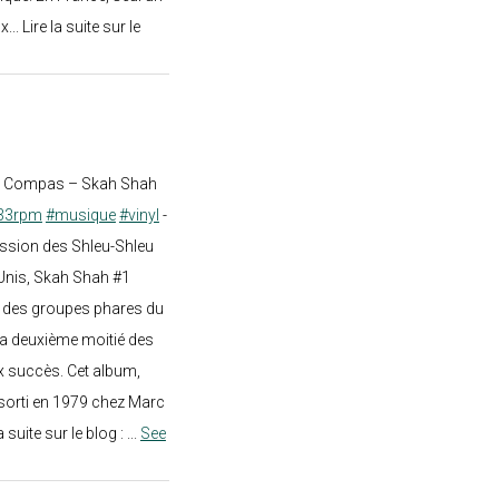
.. Lire la suite sur le
st Compas – Skah Shah
33rpm
#musique
#vinyl
-
ission des Shleu-Shleu
-Unis, Skah Shah #1
un des groupes phares du
a deuxième moitié des
 succès. Cet album,
sorti en 1979 chez Marc
a suite sur le blog :
...
See