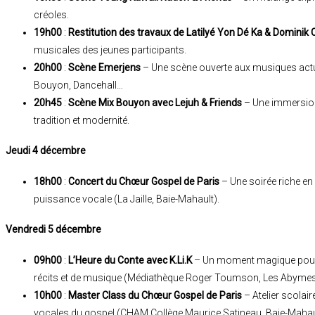
créoles.
19h00
:
Restitution des travaux de Latilyé Yon Dé Ka & Dominik
musicales des jeunes participants.
20h00
:
Scène Emerjens
– Une scène ouverte aux musiques actue
Bouyon, Dancehall…
20h45
:
Scène Mix Bouyon avec Lejuh & Friends
– Une immersion
tradition et modernité.
Jeudi 4 décembre
18h00
:
Concert du Chœur Gospel de Paris
– Une soirée riche en
puissance vocale (La Jaille, Baie-Mahault).
Vendredi 5 décembre
09h00
:
L’Heure du Conte avec K.Li.K
– Un moment magique pour l
récits et de musique (Médiathèque Roger Toumson, Les Abymes
10h00
:
Master Class du Chœur Gospel de Paris
– Atelier scolai
vocales du gospel (CHAM Collège Maurice Satineau, Baie-Mahau