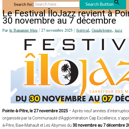
Search Button
Search for:
Le Festival ÎloJazz revient à Poi
30 novembre au 7 décembre
Par
le Bananier bleu
/
27 novembre 2025
/
festival
,
Guadeloupe
,
jazz
Pointe-à-Pitre, le 27 novembre 2025
– Après neuf années d’interruption,
organisée par la Communauté d’Agglomération Cap Excellence, s’apprê
à-Pitre, Baie-Mahault et Les Abymes du
30 novembre au 7 décembre 2