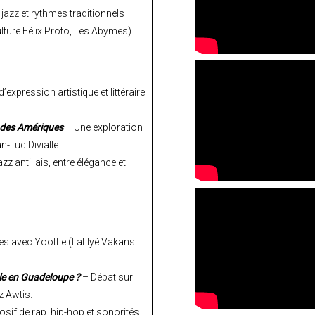
jazz et rythmes traditionnels
ture Félix Proto, Les Abymes).
expression artistique et littéraire
 des Amériques
– Une exploration
-Luc Divialle.
 antillais, entre élégance et
nes avec Yoottle (Latilyé Vakans
le en Guadeloupe ?
– Débat sur
z Awtis.
sif de rap, hip-hop et sonorités