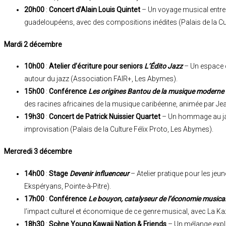
20h00
:
Concert d’Alain Louis Quintet
– Un voyage musical entre 
guadeloupéens, avec des compositions inédites (Palais de la Cul
Mardi 2 décembre
10h00
:
Atelier d’écriture pour seniors
L’Édito Jazz
– Un espace d’
autour du jazz (Association FAIR+, Les Abymes).
15h00
:
Conférence
Les origines Bantou de la musique moderne
des racines africaines de la musique caribéenne, animée par Jean
19h30
:
Concert de Patrick Nuissier Quartet
– Un hommage au jazz
improvisation (Palais de la Culture Félix Proto, Les Abymes).
Mercredi 3 décembre
14h00
:
Stage
Devenir influenceur
– Atelier pratique pour les jeu
Ekspéryans, Pointe-à-Pitre).
17h00
:
Conférence
Le bouyon, catalyseur de l’économie musica
l’impact culturel et économique de ce genre musical, avec La Ka
18h30
:
Scène Young Kawaii Nation & Friends
– Un mélange explo