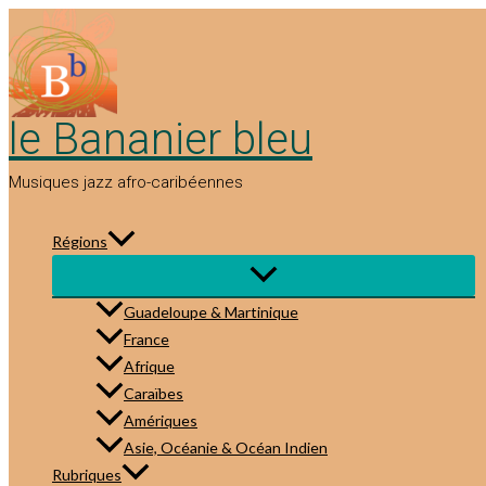
Aller
au
contenu
le Bananier bleu
Musiques jazz afro-caribéennes
Régions
Guadeloupe & Martinique
France
Afrique
Caraïbes
Amériques
Asie, Océanie & Océan Indien
Rubriques