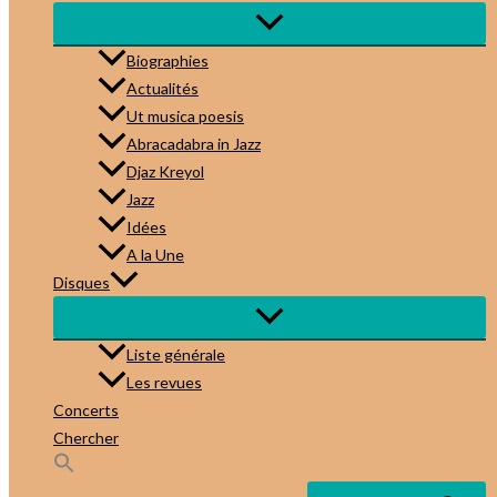
Biographies
Actualités
Ut musica poesis
Abracadabra in Jazz
Djaz Kreyol
Jazz
Idées
A la Une
Disques
Liste générale
Les revues
Concerts
Chercher