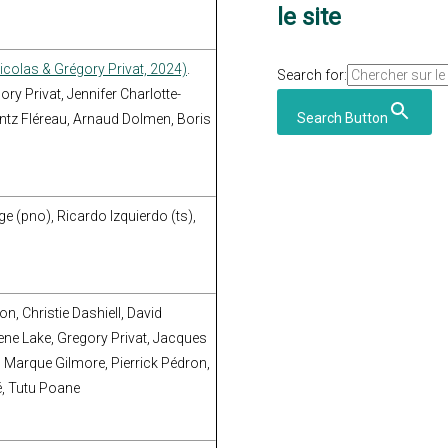
le site
colas & Grégory Privat, 2024)
.
Search for:
ry Privat, Jennifer Charlotte-
Search Button
rantz Fléreau, Arnaud Dolmen, Boris
e (pno), Ricardo Izquierdo (ts),
n, Christie Dashiell, David
ne Lake, Gregory Privat, Jacques
, Marque Gilmore, Pierrick Pédron,
, Tutu Poane