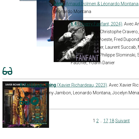
Léno
(Arnaud Dolmen & Léonardo Montana,
Léonardo Montana
6.4
(Thierry Fanfant, 2024)
. Avec A
Caroline Glory, Christophe Cravero
St Prix, Frank Woeste, Fred Dupond,
Philippe Grivallier, Laurent Succab
Pascal Danae, Philippe Slominski, S
Faucher, Yoann Danier
A Caribbean Thing
(Xavier Richardeau, 2023)
. Avec Xavier Ri
Thérese, Anthony Jambon, Leonardo Montana, Jocelyn Ména
1
2
…
17
18
Suivant