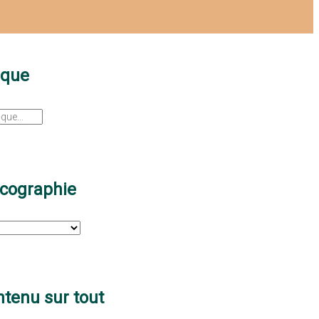
sque
scographie
tenu sur tout