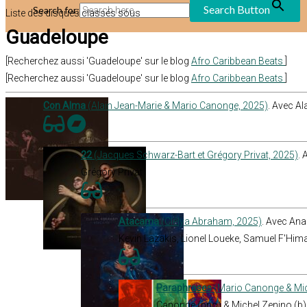
Search Button
Search for:
Liste des disques classés sous
Guadeloupe
[Recherchez aussi 'Guadeloupe' sur le blog
Afro Caribbean Beats
]
[Recherchez aussi 'Guadeloupe' sur le blog
Afro Caribbean Beats
]
Con Alma
(Alain Jean-Marie & Mario Canonge, 2025)
. Avec A
22
(Jacques Schwarz-Bart et Grégory Privat, 2025)
.
Grégory Privat
Atacama
(Clélya Abraham, 2025)
. Avec An
Kevin Lazakis, Lionel Loueke, Samuel F'Him
Paraphrases
(Mario Canonge & Mic
Canonge (pno) & Michel Zenino (b)