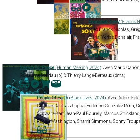
Hypnotick Soley
(Franck Ni
Avec Franck Nicolas, Grégo
Cléria, Ydriss Bonalair, F
Reine-Adélaïde
Search For Peace
(Human Meeting, 2024)
. Avec Mario Canong
Guillaume Souriau (b) & Thierry Lange-Berteaux (dms)
People Of Earth
(Black Lives, 2024)
. Avec Adam Falco
Gilmore, DJ Grazzhoppa, Federico Gonzalez Peña, Ge
Schwarz-Bart, Jean-Paul Bourelly, Marcus Strickland
Reggie Washington, Sharrif Simmons, Sonny Troupé