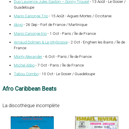
Duo Laurence Jules Gaston – Sonny Troupé
-
13 Août
-
Le Gosier
/
Guadeloupe
Mario Canonge Trio
-
15 Août
-
Aigues-Mortes
/
Occitanie
Akiyo
-
26 Sep
-
Fort de France
/
Martinique
Mario Canonge trio
-
1 Oct
-
Paris
/
Île de France
Arnaud Dolmen & Le VityGroove
-
2 Oct
-
Enghien les Bains
/
Île de
France
Monty Alexander
-
6 Oct
-
Paris
/
Île de France
Michel Alibo
-
7 Oct
-
Paris
/
Île de France
Tabou Combo
-
10 Oct
-
Le Gosier
/
Guadeloupe
Afro Caribbean Beats
La discothèque incomplète