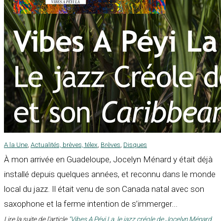
A la Une
,
Actualités, brèves, télex
,
Brèves
,
Disques
À mon arrivée en Guadeloupe, Jocelyn Ménard y était déjà
installé depuis quelques années, et reconnu dans le monde
local du jazz. Il était venu de son Canada natal avec son
saxophone et la ferme intention de s’immerger...
Lire la suite de l'article
"Vibes A Péyi La, le jazz créole de Jocelyn Ménard