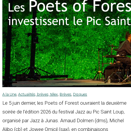
A la Une
,
Actualités, brèves, télex
,
Brèves
,
Disques
Le 5 juin dernier, les Poets of Forest ouvraient la deuxième
soirée de l’édition 2026 du festival Jazz au Pic Saint Loup,
organisé par Jazz à Junas. Arnaud Dolmen (dms), Michel
Alibo (cb) et Jowee Omicil (sax), en combinaisons