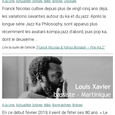
A la Une
,
Actualités, brèves, télex
,
Brèves
,
Disques
Franck Nicolas cultive depuis plus de vingt-cinq ans déjà,
les variations savantes autour du ka et du jazz. Après la
longue série Jazz Ka Philosophy, sont apparus plus
récemment les avatars kompa jazz d’abord, puis pop ka,
dont le deuxième...
Lire la suite de l'article
"Franck Nicolas & Ydriss Bonalair – Pop Ka 2"
A la Une
,
Actualités, brèves, télex
,
Biographies
,
Brèves
En ce début février 2019, il vient de fêter ses 80 ans. « Le