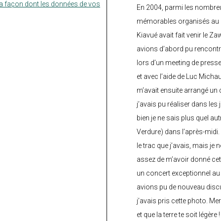
la façon dont les données de vos
En 2004, parmi les nombre
mémorables organisés au C
Kiavué avait fait venir le Z
avions d’abord pu rencontr
lors d’un meeting de press
et avec l’aide de Luc Micha
m’avait ensuite arrangé un 
j’avais pu réaliser dans les
bien je ne sais plus quel aut
Verdure) dans l’après-midi.
le trac que j’avais, mais je 
assez de m’avoir donné cette
un concert exceptionnel au 
avions pu de nouveau discu
j’avais pris cette photo. Me
et que la terre te soit légère 