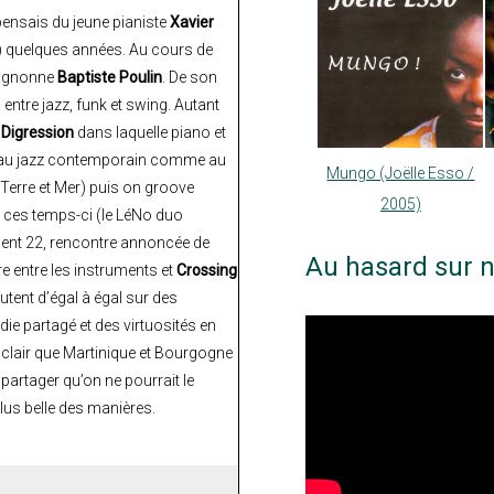
 pensais du jeune pianiste
Xavier
éjà) quelques années. Au cours de
guignonne
Baptiste Poulin
. De son
entre jazz, funk et swing. Autant
e
Digression
dans laquelle piano et
e au jazz contemporain comme au
Mungo (Joëlle Esso /
 Terre et Mer) puis on groove
2005)
it ces temps-ci (le LéNo duo
ment 22, rencontre annoncée de
Au hasard sur n
re entre les instruments et
Crossing
tent d’égal à égal sur des
ie partagé et des virtuosités en
t clair que Martinique et Bourgogne
artager qu’on ne pourrait le
plus belle des manières.