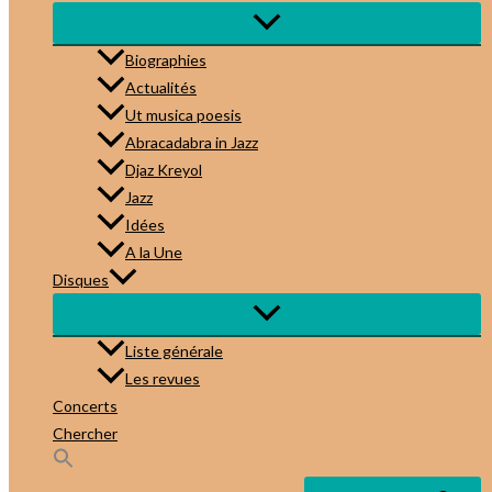
Biographies
Actualités
Ut musica poesis
Abracadabra in Jazz
Djaz Kreyol
Jazz
Idées
A la Une
Disques
Liste générale
Les revues
Concerts
Chercher