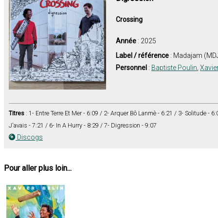
Crossing
Année
: 2025
Label / référence
: Madajam (MD
Personnel
:
Baptiste Poulin
,
Xavier
Titres
: 1- Entre Terre Et Mer - 6:09 / 2- Arquer Bô Lanmè - 6:21 / 3- Solitude - 6:0
J'avais - 7:21 / 6- In A Hurry - 8:29 / 7- Digression - 9:07
Discogs
Pour aller plus loin...