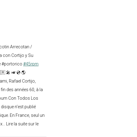
cotin Arrecotan /
 con Cortijo y Su
e #portorico
#45rpm
🇷 🎤 🎺 💿 🌎
mi, Rafael Cortijo,
 fin des années 60, à la
lbum Con Todos Los
 disque n’est publié
ique. En France, seul un
.. Lire la suite sur le