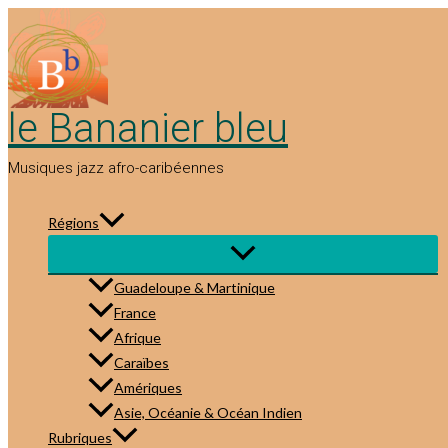
Aller
au
contenu
le Bananier bleu
Musiques jazz afro-caribéennes
Régions
Guadeloupe & Martinique
France
Afrique
Caraïbes
Amériques
Asie, Océanie & Océan Indien
Rubriques