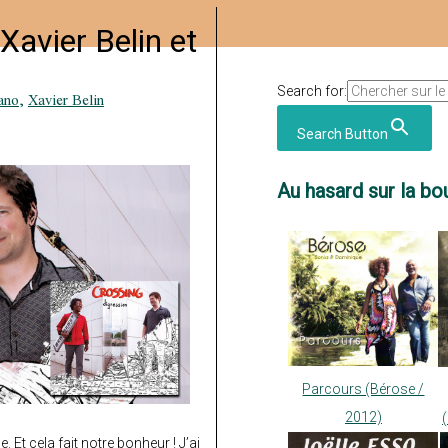
Xavier Belin et
Search for:
ano
,
Xavier Belin
Search Button
Au hasard sur la bou
Parcours (Bérose /
2012)
 Et cela fait notre bonheur ! J’ai