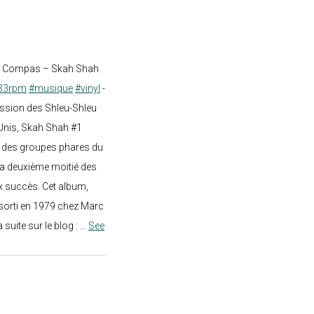
st Compas – Skah Shah
33rpm
#musique
#vinyl
-
ission des Shleu-Shleu
-Unis, Skah Shah #1
un des groupes phares du
a deuxième moitié des
 succès. Cet album,
sorti en 1979 chez Marc
a suite sur le blog :
...
See