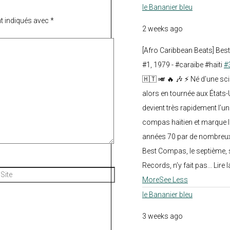
le Bananier bleu
t indiqués avec
*
2 weeks ago
[Afro Caribbean Beats] Be
#1, 1979 - #caraïbe #haïti
#
🇭🇹 🎺 🔥 🎶 ⚡ Né d’une sc
alors en tournée aux États
devient très rapidement l’
compas haïtien et marque l
années 70 par de nombreux
Best Compas, le septième, 
Records, n’y fait pas... Lire l
Site
More
See Less
le Bananier bleu
3 weeks ago