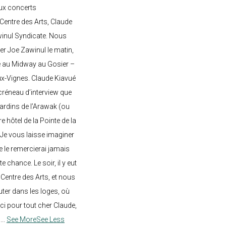
ux concerts
entre des Arts, Claude
awinul Syndicate. Nous
er Joe Zawinul le matin,
e au Midway au Gosier –
ux-Vignes. Claude Kiavué
créneau d’interview que
 jardins de l’Arawak (ou
re hôtel de la Pointe de la
 Je vous laisse imaginer
ne le remercierai jamais
 chance. Le soir, il y eut
Centre des Arts, et nous
ter dans les loges, où
rci pour tout cher Claude,
!
...
See More
See Less