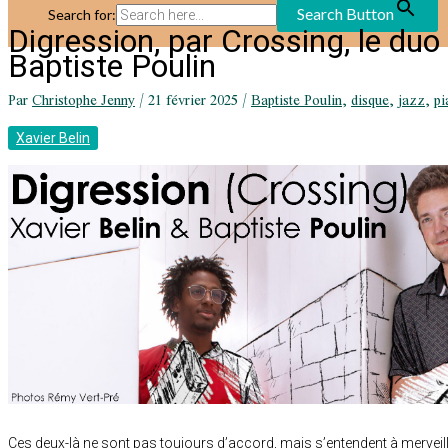
Search Button
Search for:
Digression, par Crossing, le duo 
Baptiste Poulin
Par
Christophe Jenny
/
21 février 2025
/
Baptiste Poulin
,
disque
,
jazz
,
pi
Xavier Belin
Ces deux-là ne sont pas toujours d’accord, mais s’entendent à merveille.