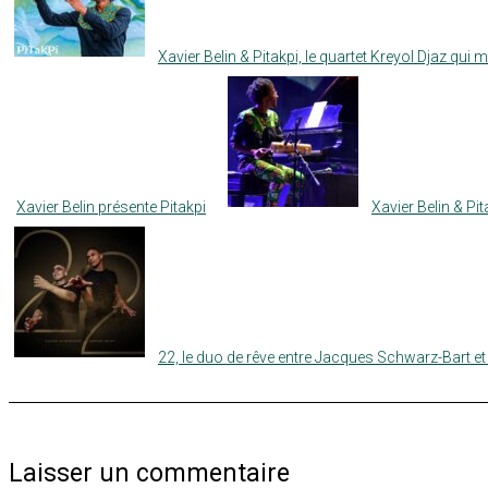
Xavier Belin & Pitakpi, le quartet Kreyol Djaz qui 
Xavier Belin présente Pitakpi
Xavier Belin & Pi
22, le duo de rêve entre Jacques Schwarz-Bart et
Laisser un commentaire