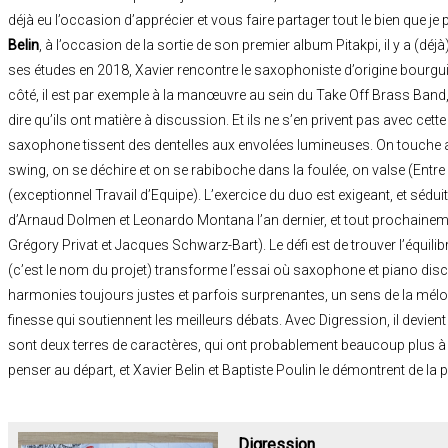
déjà eu l’occasion d’apprécier et vous faire partager tout le bien que je
Belin
, à l’occasion de la sortie de son premier album Pitakpi, il y a (d
ses études en 2018, Xavier rencontre le saxophoniste d’origine bour
côté, il est par exemple à la manœuvre au sein du Take Off Brass Band, 
dire qu’ils ont matière à discussion. Et ils ne s’en privent pas avec cett
saxophone tissent des dentelles aux envolées lumineuses. On touch
swing, on se déchire et on se rabiboche dans la foulée, on valse (Entre
(exceptionnel Travail d’Equipe). L’exercice du duo est exigeant, et sédu
d’Arnaud Dolmen et Leonardo Montana l’an dernier, et tout prochaine
Grégory Privat et Jacques Schwarz-Bart). Le défi est de trouver l’équilib
(c’est le nom du projet) transforme l’essai où saxophone et piano discu
harmonies toujours justes et parfois surprenantes, un sens de la mélod
finesse qui soutiennent les meilleurs débats. Avec Digression, il devien
sont deux terres de caractères, qui ont probablement beaucoup plus à p
penser au départ, et Xavier Belin et Baptiste Poulin le démontrent de la 
Digression