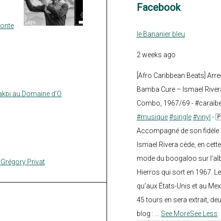
Facebook
monte
le Bananier bleu
2 weeks ago
[Afro Caribbean Beats] Arre
Bamba Cure – Ismael Rivera
takpi au Domaine d’O
Combo, 1967/69 - #caraïb
#musique
#single
#vinyl
- 
Accompagné de son fidèle a
Ismael Rivera cède, en cette
mode du boogaloo sur l’a
 Grégory Privat
Hierros qui sort en 1967. Le
qu’aux États-Unis et au Mex
45 tours en sera extrait, deux.
blog :
...
See More
See Less