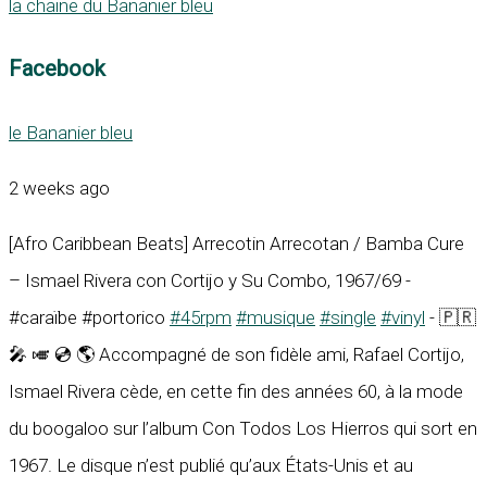
la chaine du Bananier bleu
Facebook
le Bananier bleu
2 weeks ago
[Afro Caribbean Beats] Arrecotin Arrecotan / Bamba Cure
– Ismael Rivera con Cortijo y Su Combo, 1967/69 -
#caraïbe #portorico
#45rpm
#musique
#single
#vinyl
- 🇵🇷
🎤 🎺 💿 🌎 Accompagné de son fidèle ami, Rafael Cortijo,
Ismael Rivera cède, en cette fin des années 60, à la mode
du boogaloo sur l’album Con Todos Los Hierros qui sort en
1967. Le disque n’est publié qu’aux États-Unis et au