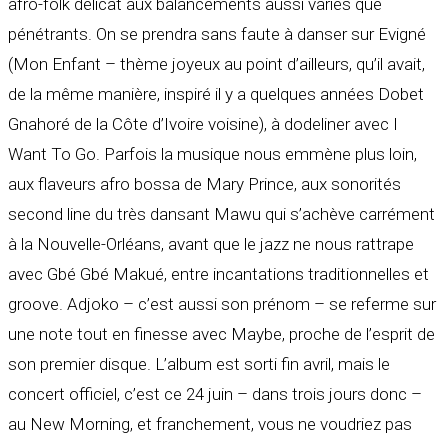
afro-folk délicat aux balancements aussi variés que
pénétrants. On se prendra sans faute à danser sur Evigné
(Mon Enfant – thème joyeux au point d’ailleurs, qu’il avait,
de la même manière, inspiré il y a quelques années Dobet
Gnahoré de la Côte d’Ivoire voisine), à dodeliner avec I
Want To Go. Parfois la musique nous emmène plus loin,
aux flaveurs afro bossa de Mary Prince, aux sonorités
second line du très dansant Mawu qui s’achève carrément
à la Nouvelle-Orléans, avant que le jazz ne nous rattrape
avec Gbé Gbé Makué, entre incantations traditionnelles et
groove. Adjoko – c’est aussi son prénom – se referme sur
une note tout en finesse avec Maybe, proche de l’esprit de
son premier disque. L’album est sorti fin avril, mais le
concert officiel, c’est ce 24 juin – dans trois jours donc –
au New Morning, et franchement, vous ne voudriez pas