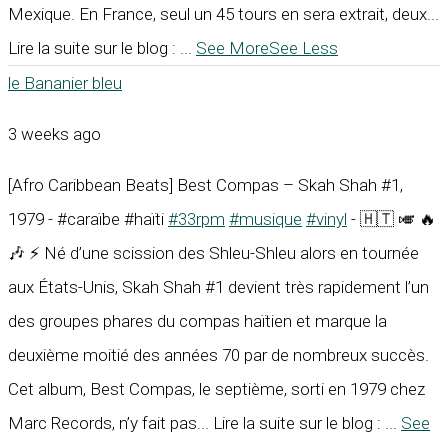
Mexique. En France, seul un 45 tours en sera extrait, deux...
Lire la suite sur le blog :
...
See More
See Less
le Bananier bleu
3 weeks ago
[Afro Caribbean Beats] Best Compas – Skah Shah #1,
1979 - #caraïbe #haïti
#33rpm
#musique
#vinyl
- 🇭🇹 🎺 🔥
🎶 ⚡ Né d’une scission des Shleu-Shleu alors en tournée
aux États-Unis, Skah Shah #1 devient très rapidement l’un
des groupes phares du compas haïtien et marque la
deuxième moitié des années 70 par de nombreux succès.
Cet album, Best Compas, le septième, sorti en 1979 chez
Marc Records, n’y fait pas... Lire la suite sur le blog :
...
See