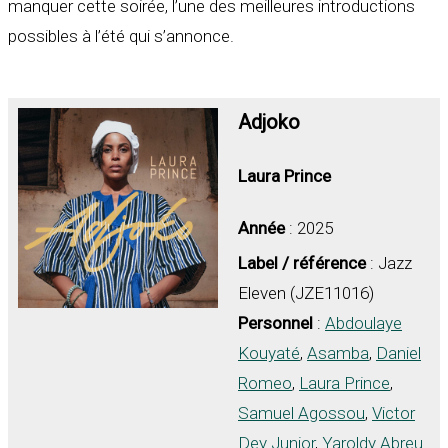
manquer cette soirée, l’une des meilleures introductions
possibles à l’été qui s’annonce.
Adjoko
Laura Prince
Année
: 2025
Label / référence
: Jazz
Eleven (JZE11016)
Personnel
:
Abdoulaye
Kouyaté
,
Asamba
,
Daniel
Romeo
,
Laura Prince
,
Samuel Agossou
,
Victor
Dey Junior
,
Yaroldy Abreu