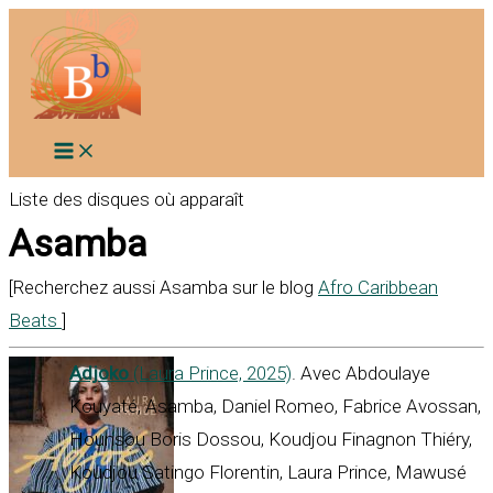
Aller
au
contenu
Liste des disques où apparaît
Asamba
[Recherchez aussi Asamba sur le blog
Afro Caribbean
Beats
]
Adjoko
(Laura Prince, 2025)
. Avec Abdoulaye
Kouyaté, Asamba, Daniel Romeo, Fabrice Avossan,
Hounsou Boris Dossou, Koudjou Finagnon Thiéry,
Koudjou Satingo Florentin, Laura Prince, Mawusé