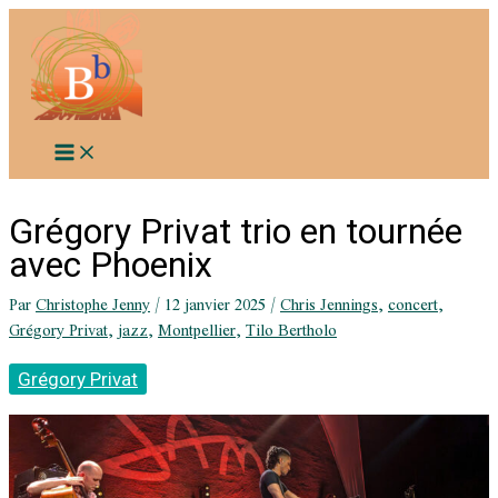
Aller
au
contenu
Grégory Privat trio en tournée
avec Phoenix
Par
Christophe Jenny
/
12 janvier 2025
/
Chris Jennings
,
concert
,
Grégory Privat
,
jazz
,
Montpellier
,
Tilo Bertholo
Grégory Privat