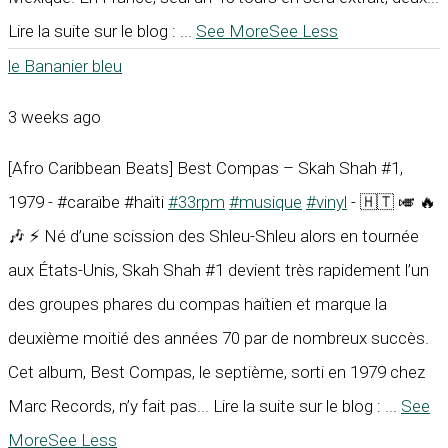
Lire la suite sur le blog :
...
See More
See Less
le Bananier bleu
3 weeks ago
[Afro Caribbean Beats] Best Compas – Skah Shah #1,
1979 - #caraïbe #haïti
#33rpm
#musique
#vinyl
- 🇭🇹 🎺 🔥
🎶 ⚡ Né d’une scission des Shleu-Shleu alors en tournée
aux États-Unis, Skah Shah #1 devient très rapidement l’un
des groupes phares du compas haïtien et marque la
deuxième moitié des années 70 par de nombreux succès.
Cet album, Best Compas, le septième, sorti en 1979 chez
Marc Records, n’y fait pas... Lire la suite sur le blog :
...
See
More
See Less