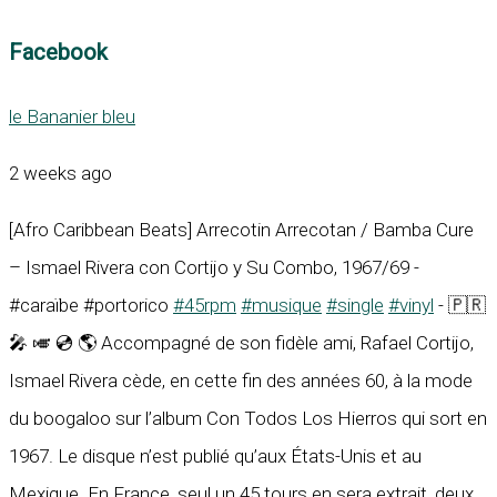
Facebook
le Bananier bleu
2 weeks ago
[Afro Caribbean Beats] Arrecotin Arrecotan / Bamba Cure
– Ismael Rivera con Cortijo y Su Combo, 1967/69 -
#caraïbe #portorico
#45rpm
#musique
#single
#vinyl
- 🇵🇷
🎤 🎺 💿 🌎 Accompagné de son fidèle ami, Rafael Cortijo,
Ismael Rivera cède, en cette fin des années 60, à la mode
du boogaloo sur l’album Con Todos Los Hierros qui sort en
1967. Le disque n’est publié qu’aux États-Unis et au
Mexique. En France, seul un 45 tours en sera extrait, deux...