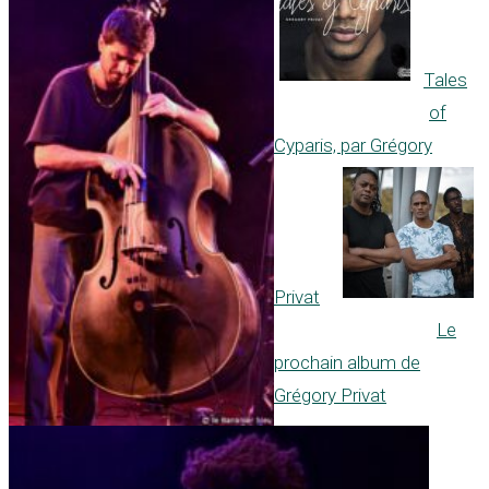
Tales
of
Cyparis, par Grégory
Privat
Le
prochain album de
Grégory Privat