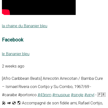
la chaine du Bananier bleu
Facebook
le Bananier bleu
2 weeks ago
[Afro Caribbean Beats] Arrecotin Arrecotan / Bamba Cure
– Ismael Rivera con Cortijo y Su Combo, 1967/69 -
#caraïbe #portorico
#45rpm
#musique
#single
#vinyl
- 🇵🇷
🎤 🎺 💿 🌎 Accompagné de son fidèle ami, Rafael Cortijo,