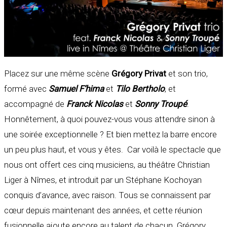
Placez sur une même scène
Grégory Privat
et son trio,
formé avec
Samuel F‘hima
et
Tilo Bertholo
, et
accompagné de
Franck Nicolas
et
Sonny Troupé
.
Honnêtement, à quoi pouvez-vous vous attendre sinon à
une soirée exceptionnelle ? Et bien mettez la barre encore
un peu plus haut, et vous y êtes. Car voilà le spectacle que
nous ont offert ces cinq musiciens, au théâtre Christian
Liger à Nîmes, et introduit par un Stéphane Kochoyan
conquis d’avance, avec raison. Tous se connaissent par
cœur depuis maintenant des années, et cette réunion
fusionnelle ajoute encore au talent de chacun. Grégory