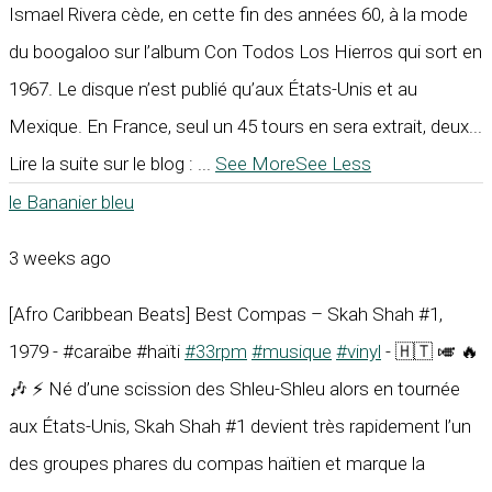
Ismael Rivera cède, en cette fin des années 60, à la mode
du boogaloo sur l’album Con Todos Los Hierros qui sort en
1967. Le disque n’est publié qu’aux États-Unis et au
Mexique. En France, seul un 45 tours en sera extrait, deux...
Lire la suite sur le blog :
...
See More
See Less
le Bananier bleu
3 weeks ago
[Afro Caribbean Beats] Best Compas – Skah Shah #1,
1979 - #caraïbe #haïti
#33rpm
#musique
#vinyl
- 🇭🇹 🎺 🔥
🎶 ⚡ Né d’une scission des Shleu-Shleu alors en tournée
aux États-Unis, Skah Shah #1 devient très rapidement l’un
des groupes phares du compas haïtien et marque la