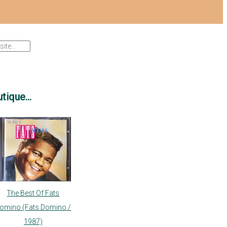
tique...
The Best Of Fats
omino (Fats Domino /
1987)