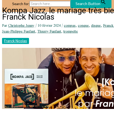
Search Button
Search for:
Kompa Jazz, le mariage très bi
Franck Nicolas
Par
Christophe Jenny
/
10 février 2024
/
compas
,
conque
,
disque
,
Franck
Jean-Philippe Fanfant
,
Thierry Fanfant
,
trompette
Franck Nicolas