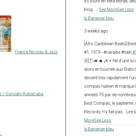
45 tours en sera extrait, deux.
blog :
...
See More
See Less
le Bananier bleu
3 weeks ago
[Afro Caribbean Beats] Be
Franck Nicolas & Jazz
#1, 1979 - #caraïbe #haïti
#
🇭🇹 🎺 🔥 🎶 ⚡ Né d’une sc
alors en tournée aux États
devient très rapidement l’
compas haïtien et marque l
as / Gonzalo Rubalcaba
années 70 par de nombreux
Best Compas, le septième, 
Records, n’y fait pas... Lire l
More
See Less
le Bananier bleu
l