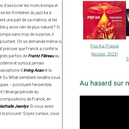
les d’associer les mots kompa et
sé les frontières du jazz ka à
ent une part de sa matrice, et les
le y avoir rien de plus naturel ? Si
kompa sans trop de surprise, il
! Et pourtant. On se demande même si
Pop-Ka (Franck
t préciser que Franck a confié la
Nicolas, 2023)
nés parfois de
Frantz Fléreau
au
S
moderne et surtout jamais
e saxophone d’
Irving Acao
et la
et So What semblent renaître sous
Au hasard sur n
ques – ponctuent l’ensemble,
 l’étrange période du
les compositions de Franck, en
Nathalie Jeanlys
. Si vous aviez
se le procurer. Soyez curieux, vous