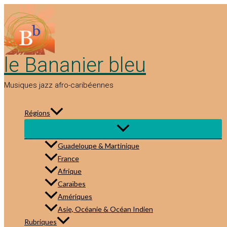
Aller
au
contenu
le Bananier bleu
Musiques jazz afro-caribéennes
Régions
Guadeloupe & Martinique
France
Afrique
Caraïbes
Amériques
Asie, Océanie & Océan Indien
Rubriques