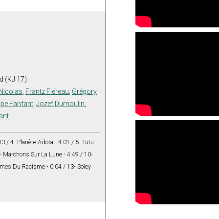
 (KJ 17)
Nicolas
,
Frantz Fléreau
,
Grégory
ppe Fanfant
,
Jozef Dumoulin
,
ant
3 / 4- Planète Adora - 4:01 / 5- Tutu -
 9- Marchons Sur La Lune - 4:49 / 10-
imes Du Racisme - 0:04 / 13- Soley