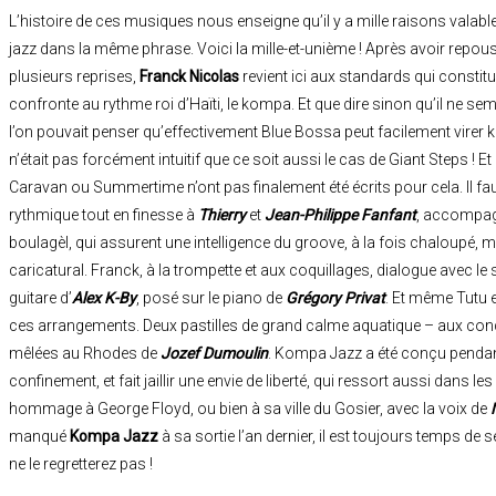
L’histoire de ces musiques nous enseigne qu’il y a mille raisons valab
jazz dans la même phrase. Voici la mille-et-unième ! Après avoir repous
plusieurs reprises,
Franck Nicolas
revient ici aux standards qui constitu
confronte au rythme roi d’Haïti, le kompa. Et que dire sinon qu’il ne semb
l’on pouvait penser qu’effectivement Blue Bossa peut facilement virer 
n’était pas forcément intuitif que ce soit aussi le cas de Giant Steps 
Caravan ou Summertime n’ont pas finalement été écrits pour cela. Il fau
rythmique tout en finesse à
Thierry
et
Jean-Philippe Fanfant
, accompag
boulagèl, qui assurent une intelligence du groove, à la fois chaloupé, 
caricatural. Franck, à la trompette et aux coquillages, dialogue avec l
guitare d’
Alex K-By
, posé sur le piano de
Grégory Privat
. Et même Tutu 
ces arrangements. Deux pastilles de grand calme aquatique – aux con
mêlées au Rhodes de
Jozef Dumoulin
. Kompa Jazz a été conçu pendant
confinement, et fait jaillir une envie de liberté, qui ressort aussi dans 
hommage à George Floyd, ou bien à sa ville du Gosier, avec la voix de
manqué
Kompa Jazz
à sa sortie l’an dernier, il est toujours temps de 
ne le regretterez pas !