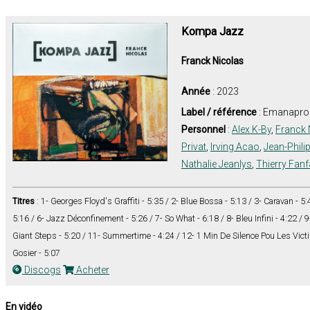
Kompa Jazz
Franck Nicolas
Année
: 2023
Label / référence
: Emanaprod
Personnel
:
Alex K-By
,
Franck 
Privat
,
Irving Acao
,
Jean-Phili
Nathalie Jeanlys
,
Thierry Fanf
Titres
: 1- Georges Floyd's Graffiti - 5:35 / 2- Blue Bossa - 5:13 / 3- Caravan - 5:4
5:16 / 6- Jazz Déconfinement - 5:26 / 7- So What - 6:18 / 8- Bleu Infini - 4:22 /
Giant Steps - 5:20 / 11- Summertime - 4:24 / 12- 1 Min De Silence Pou Les Vict
Gosier - 5:07
Discogs
Acheter
En vidéo