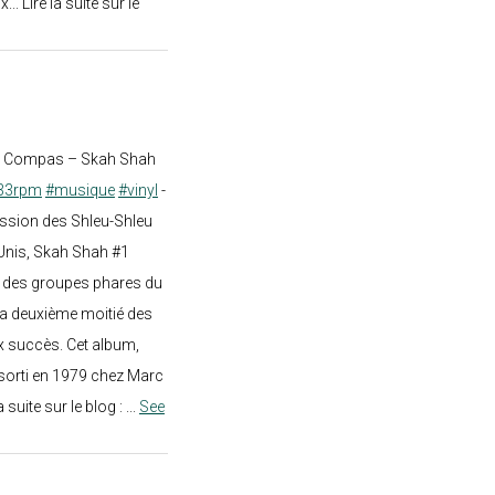
.. Lire la suite sur le
st Compas – Skah Shah
33rpm
#musique
#vinyl
-
ission des Shleu-Shleu
-Unis, Skah Shah #1
un des groupes phares du
a deuxième moitié des
 succès. Cet album,
sorti en 1979 chez Marc
a suite sur le blog :
...
See