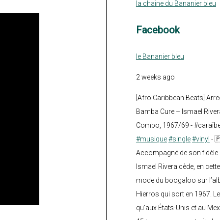
la chaine du Bananier bleu
Facebook
le Bananier bleu
2 weeks ago
[Afro Caribbean Beats] Arre
Bamba Cure – Ismael Rivera
Combo, 1967/69 - #caraïb
#musique
#single
#vinyl
- 
Accompagné de son fidèle a
Ismael Rivera cède, en cette
mode du boogaloo sur l’a
Hierros qui sort en 1967. Le
qu’aux États-Unis et au Mex