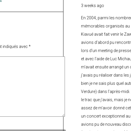
3 weeks ago
En 2004, parmi les nombre
mémorables organisés au C
Kiavué avait fait venir le Z
avions d’abord pu rencontr
t indiqués avec
*
lors d’un meeting de press
et avec l’aide de Luc Micha
m’avait ensuite arrangé un 
j’avais pu réaliser dans les
bien je ne sais plus quel aut
Verdure) dans l’après-midi.
le trac que j’avais, mais je 
assez de m’avoir donné cette
un concert exceptionnel au 
avions pu de nouveau discu