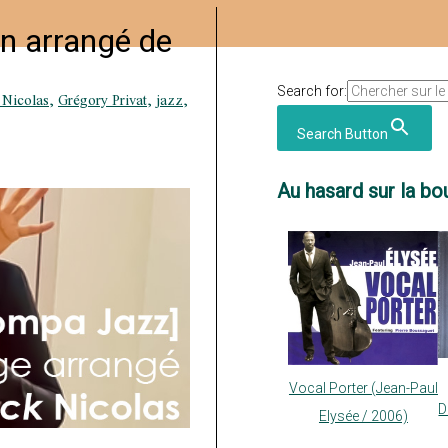
en arrangé de
Search for:
 Nicolas
,
Grégory Privat
,
jazz
,
Search Button
Au hasard sur la bou
Vocal Porter (Jean-Paul
D
Elysée / 2006)