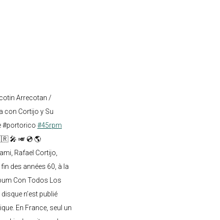
cotin Arrecotan /
 con Cortijo y Su
e #portorico
#45rpm
🇷 🎤 🎺 💿 🌎
mi, Rafael Cortijo,
 fin des années 60, à la
lbum Con Todos Los
 disque n’est publié
ique. En France, seul un