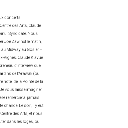
ux concerts
entre des Arts, Claude
awinul Syndicate. Nous
er Joe Zawinul le matin,
e au Midway au Gosier –
ux-Vignes. Claude Kiavué
créneau d’interview que
 jardins de l’Arawak (ou
re hôtel de la Pointe de la
 Je vous laisse imaginer
ne le remercierai jamais
 chance. Le soir, il y eut
Centre des Arts, et nous
ter dans les loges, où