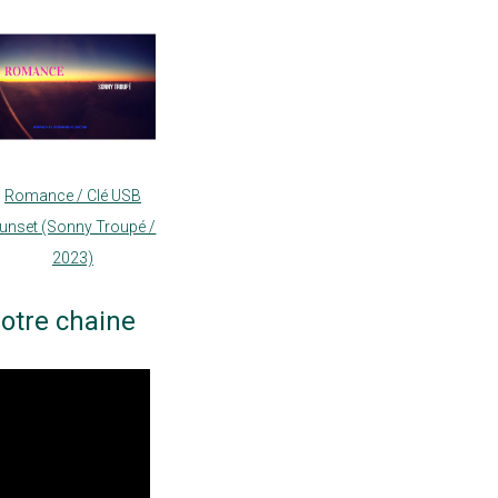
Romance / Clé USB
unset (Sonny Troupé /
2023)
otre chaine