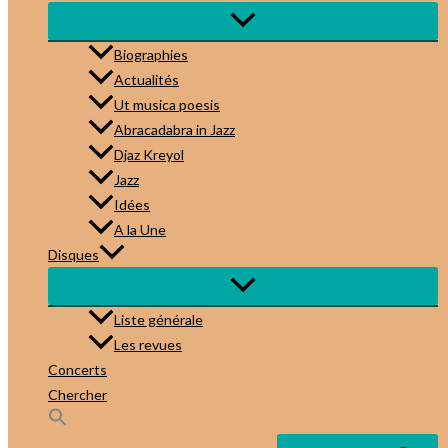
Biographies
Actualités
Ut musica poesis
Abracadabra in Jazz
Djaz Kreyol
Jazz
Idées
A la Une
Disques
Liste générale
Les revues
Concerts
Chercher