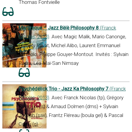
Thomas Fontvieille
Martinique – Jazz Bèlè Philosophy 8
(Franck
Nicolas, 2013)
. Avec Magic Malik, Mario Canonge,
Grégory Privat, Michel Alibo, Laurent Emmanuel
Bertholo, Philippe Gouyer-Montout. Invités : Sylvain
Padra, Léa Maï-San Nimsay
Psychédélick Trio - Jazz Ka Philosophy 7
(Franck
Nicolas, 2013)
. Avec Franck Nicolas (tp), Grégory
Privat (keys) & Arnaud Dolmen (dms) + Sylvain
Joseph (sax), Frantz Fléreau (boula gel) & Pascal
Corriu (g)