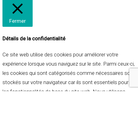
Fermer
Détails de la confidentialité
Ce site web utilise des cookies pour améliorer votre
expérience lorsque vous naviguez sur le site. Parmi ceux-ci,
les cookies qui sont catégorisés comme nécessaires sont
stockés sur votre navigateur car ils sont essentiels pour
les fonctionnalités de base du site web. Nous utilisons
également des cookies tiers qui nous aident à analyser et à
comprendre comment vous utilisez ce site web. Ces
cookies ne seront stockés dans votre navigateur qu'avec
votre consentement. Vous avez également la possibilité de
refuser ces cookies. Mais la désactivation de certains de