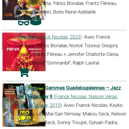
Charlotte-Cléria, Ydriss Bonalair, Frantz Fléreau,
Arnaud Dolmen, Boris Reine-Adélaïde
Pop-Ka
(Franck Nicolas, 2023)
. Avec Franck
Nicolas, Ydriss Bonalair, Norick Tisseur, Gregory
Privat, Frantz Fléreau + Jennifer Charlotte-Cleria,
Jony Lerond "Somnanbil", Ralph Lavital
Trio Soleil – Gammes Guadeloupéennes – Jazz
Ka Philosophy 9
(Franck Nicolas, Nelson Véras,
Sonny Troupé, 2015)
. Avec Franck Nicolas, Keyko
Nimsay, Léa Maï-San Nimsay, Makou Seck, Nelson
Veras, Sega Seck, Sonny Troupé, Sylvain Padra,