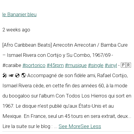
le Bananier bleu
2 weeks ago
[Afro Caribbean Beats] Arrecotin Arrecotan / Bamba Cure
– Ismael Rivera con Cortijo y Su Combo, 1967/69 -
#caraïbe
#portorico
#45rpm
#musique
#single
#vinyl
- 🇵🇷
🎤 🎺 💿 🌎 Accompagné de son fidèle ami, Rafael Cortijo,
Ismael Rivera cède, en cette fin des années 60, à la mode
du boogaloo sur l’album Con Todos Los Hierros qui sort en
1967. Le disque n’est publié qu’aux États-Unis et au
Mexique. En France, seul un 45 tours en sera extrait, deux...
Lire la suite sur le blog :
...
See More
See Less