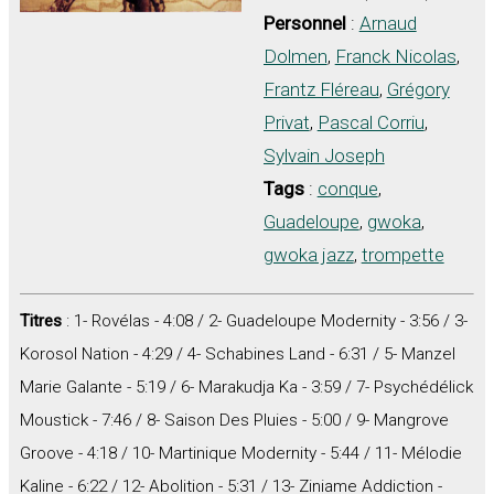
Personnel
:
Arnaud
Dolmen
,
Franck Nicolas
,
Frantz Fléreau
,
Grégory
Privat
,
Pascal Corriu
,
Sylvain Joseph
Tags
:
conque
,
Guadeloupe
,
gwoka
,
gwoka jazz
,
trompette
Titres
: 1- Rovélas - 4:08 / 2- Guadeloupe Modernity - 3:56 / 3-
Korosol Nation - 4:29 / 4- Schabines Land - 6:31 / 5- Manzel
Marie Galante - 5:19 / 6- Marakudja Ka - 3:59 / 7- Psychédélick
Moustick - 7:46 / 8- Saison Des Pluies - 5:00 / 9- Mangrove
Groove - 4:18 / 10- Martinique Modernity - 5:44 / 11- Mélodie
Kaline - 6:22 / 12- Abolition - 5:31 / 13- Ziniame Addiction -