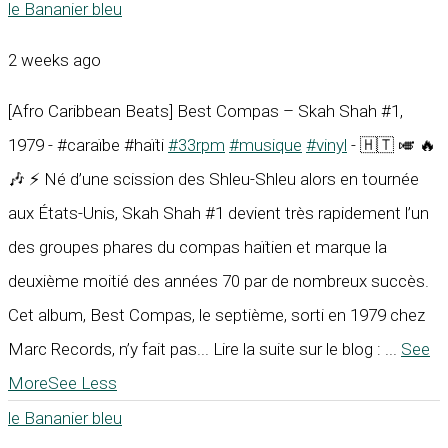
le Bananier bleu
2 weeks ago
[Afro Caribbean Beats] Best Compas – Skah Shah #1,
1979 - #caraïbe #haïti
#33rpm
#musique
#vinyl
- 🇭🇹 🎺 🔥
🎶 ⚡ Né d’une scission des Shleu-Shleu alors en tournée
aux États-Unis, Skah Shah #1 devient très rapidement l’un
des groupes phares du compas haïtien et marque la
deuxième moitié des années 70 par de nombreux succès.
Cet album, Best Compas, le septième, sorti en 1979 chez
Marc Records, n’y fait pas... Lire la suite sur le blog :
...
See
More
See Less
le Bananier bleu