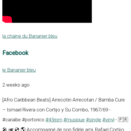
la chaine du Bananier bleu
Facebook
le Bananier bleu
2 weeks ago
[Afro Caribbean Beats] Arrecotin Arrecotan / Bamba Cure
– Ismael Rivera con Cortijo y Su Combo, 1967/69 -
#caraïbe #portorico
#45rpm
#musique
#single
#vinyl
- 🇵🇷
🎤 🎺 💿 🌎 Accompagné de son fidèle ami, Rafael Cortijo,