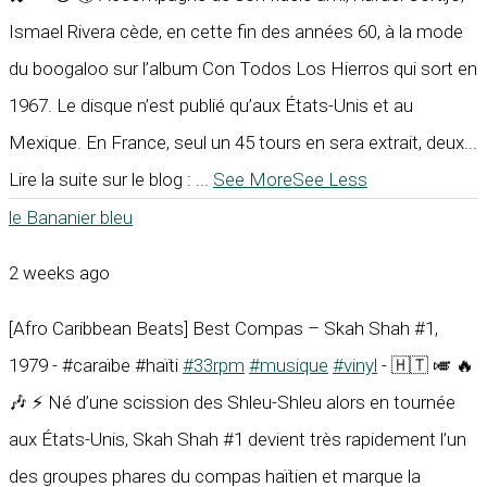
Ismael Rivera cède, en cette fin des années 60, à la mode
du boogaloo sur l’album Con Todos Los Hierros qui sort en
1967. Le disque n’est publié qu’aux États-Unis et au
Mexique. En France, seul un 45 tours en sera extrait, deux...
Lire la suite sur le blog :
...
See More
See Less
le Bananier bleu
2 weeks ago
[Afro Caribbean Beats] Best Compas – Skah Shah #1,
1979 - #caraïbe #haïti
#33rpm
#musique
#vinyl
- 🇭🇹 🎺 🔥
🎶 ⚡ Né d’une scission des Shleu-Shleu alors en tournée
aux États-Unis, Skah Shah #1 devient très rapidement l’un
des groupes phares du compas haïtien et marque la