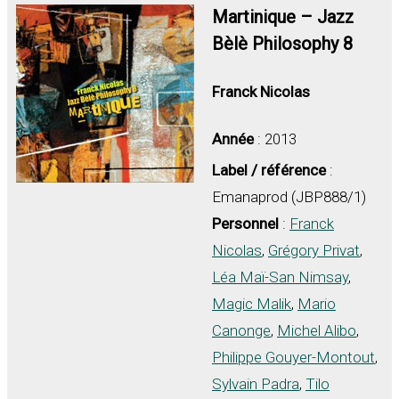
Martinique – Jazz
Bèlè Philosophy 8
Franck Nicolas
Année
: 2013
Label / référence
:
Emanaprod (JBP888/1)
Personnel
:
Franck
Nicolas
,
Grégory Privat
,
Léa Maï-San Nimsay
,
Magic Malik
,
Mario
Canonge
,
Michel Alibo
,
Philippe Gouyer-Montout
,
Sylvain Padra
,
Tilo