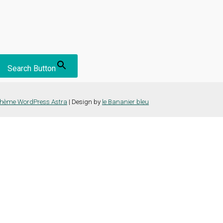
Search Button
hème WordPress Astra
| Design by
le Bananier bleu
nce la plus pertinente en mémorisant vos préférences et vos visites répét
es cookies" pour fournir un consentement contrôlé.