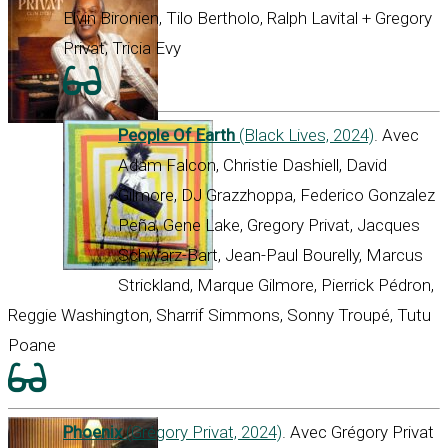
Elvin Bironien, Tilo Bertholo, Ralph Lavital + Gregory
Privat, Tricia Evy
People Of Earth
(Black Lives, 2024)
. Avec
Adam Falcon, Christie Dashiell, David
Gilmore, DJ Grazzhoppa, Federico Gonzalez
Peña, Gene Lake, Gregory Privat, Jacques
Schwarz-Bart, Jean-Paul Bourelly, Marcus
Strickland, Marque Gilmore, Pierrick Pédron,
Reggie Washington, Sharrif Simmons, Sonny Troupé, Tutu
Poane
Phoenix
(Grégory Privat, 2024)
. Avec Grégory Privat