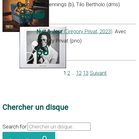
(pno), Chris Jennings (b), Tilo Bertholo (dms)
Nuit & Jour
(Grégory Privat, 2023)
. Avec
Grégory Privat (pno)
1
2
…
12
13
Suivant
Chercher un disque
Search for: