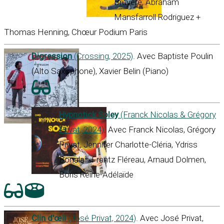
Bruyère, Abraham
Mansfarroll Rodriguez +
Thomas Henning, Chœur Podium Paris
Digression
(Crossing, 2025)
. Avec Baptiste Poulin
(Alto Saxophone), Xavier Belin (Piano)
Hypnotick Soley
(Franck Nicolas & Grégory
Privat, 2024)
. Avec Franck Nicolas, Grégory
Privat, Jennifer Charlotte-Cléria, Ydriss
Bonalair, Frantz Fléreau, Arnaud Dolmen,
Boris Reine-Adélaïde
Clin d'œil
(José Privat, 2024)
. Avec José Privat,