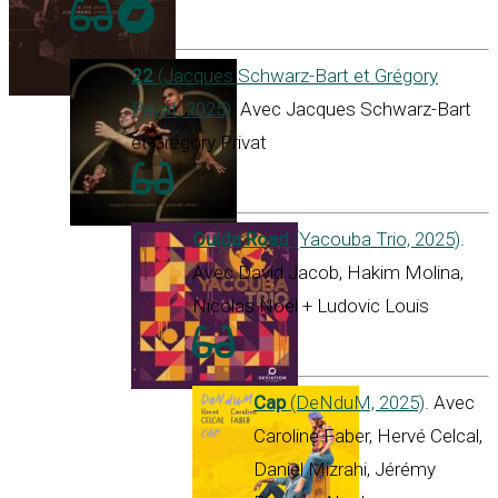
22
(Jacques Schwarz-Bart et Grégory
Privat, 2025)
. Avec Jacques Schwarz-Bart
et Grégory Privat
Ouida Road
(Yacouba Trio, 2025)
.
Avec David Jacob, Hakim Molina,
Nicolas Noël + Ludovic Louis
Cap
(DeNduM, 2025)
. Avec
Caroline Faber, Hervé Celcal,
Daniel Mizrahi, Jérémy