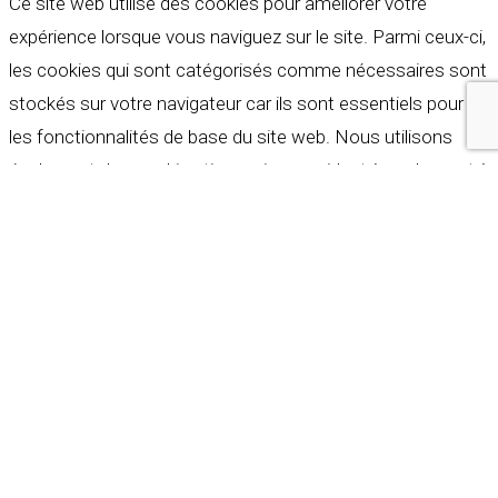
Ce site web utilise des cookies pour améliorer votre
expérience lorsque vous naviguez sur le site. Parmi ceux-ci,
les cookies qui sont catégorisés comme nécessaires sont
stockés sur votre navigateur car ils sont essentiels pour
les fonctionnalités de base du site web. Nous utilisons
également des cookies tiers qui nous aident à analyser et à
comprendre comment vous utilisez ce site web. Ces
cookies ne seront stockés dans votre navigateur qu'avec
votre consentement. Vous avez également la possibilité de
refuser ces cookies. Mais la désactivation de certains de
ces cookies peut affecter votre expérience de navigation.
Indispensables
Indispensables
Toujours activé
Necessary cookies are absolutely essential for the