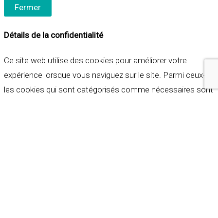
Fermer
Détails de la confidentialité
Ce site web utilise des cookies pour améliorer votre
expérience lorsque vous naviguez sur le site. Parmi ceux-ci,
les cookies qui sont catégorisés comme nécessaires sont
stockés sur votre navigateur car ils sont essentiels pour
les fonctionnalités de base du site web. Nous utilisons
également des cookies tiers qui nous aident à analyser et à
comprendre comment vous utilisez ce site web. Ces
cookies ne seront stockés dans votre navigateur qu'avec
votre consentement. Vous avez également la possibilité de
refuser ces cookies. Mais la désactivation de certains de
ces cookies peut affecter votre expérience de navigation.