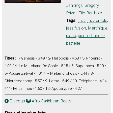
Jennings
,
Grégory
Privat
,
Tilo Bertholo
Tags
:
jazz
,
jazz créole
,
jazz fusion
,
Martinique
,
piano
,
piano - basse -
batterie
Titres
: 1- Genesis - 3:49 / 2- Heliopolis - 4:58 / 3- Phoenix -
4:00 / 4- Le Marchand De Sable - 5:15 / 5- Supernova - 5:10 /
6- Pousiè Zetwal - 1:04 / 7- Metamorphosis - 5:44 / 8-
Chlordeconomy - 5:57 / 9- Lotbo - 6:49 / 10- Téléphone - 4:14
/ 11- Fè Lanmou - 1:50 / 12- Apocalypse - 4:27
Discogs
Afro Caribbean Beats