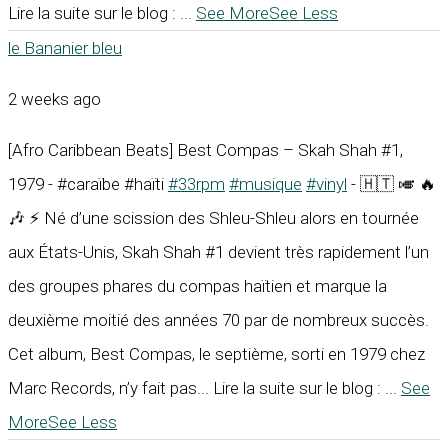
Lire la suite sur le blog :
...
See More
See Less
le Bananier bleu
2 weeks ago
[Afro Caribbean Beats] Best Compas – Skah Shah #1,
1979 - #caraïbe #haïti
#33rpm
#musique
#vinyl
- 🇭🇹 🎺 🔥
🎶 ⚡ Né d’une scission des Shleu-Shleu alors en tournée
aux États-Unis, Skah Shah #1 devient très rapidement l’un
des groupes phares du compas haïtien et marque la
deuxième moitié des années 70 par de nombreux succès.
Cet album, Best Compas, le septième, sorti en 1979 chez
Marc Records, n’y fait pas... Lire la suite sur le blog :
...
See
More
See Less