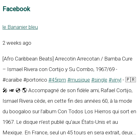
Facebook
le Bananier bleu
2 weeks ago
[Afro Caribbean Beats] Arrecotin Arrecotan / Bamba Cure
– Ismael Rivera con Cortijo y Su Combo, 1967/69 -
#caraïbe #portorico
#45rpm
#musique
#single
#vinyl
- 🇵🇷
🎤 🎺 💿 🌎 Accompagné de son fidèle ami, Rafael Cortijo,
Ismael Rivera cède, en cette fin des années 60, à la mode
du boogaloo sur l’album Con Todos Los Hierros qui sort en
1967. Le disque n’est publié qu’aux États-Unis et au
Mexique. En France, seul un 45 tours en sera extrait, deux...