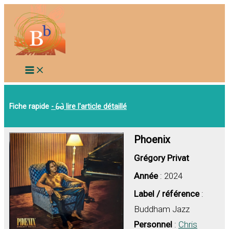
Aller
au
contenu
Fiche rapide
-
lire l'article détaillé
Phoenix
Grégory Privat
Année
: 2024
Label / référence
:
Buddham Jazz
Personnel
:
Chris