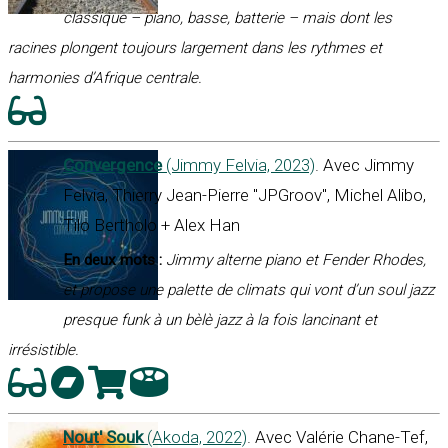
classique – piano, basse, batterie – mais dont les
racines plongent toujours largement dans les rythmes et
harmonies d’Afrique centrale.
Convergence
(Jimmy Felvia, 2023)
. Avec Jimmy
Felvia, Thierry Jean-Pierre "JPGroov", Michel Alibo,
Tilo Bertholo + Alex Han
En deux mots :
Jimmy alterne piano et Fender Rhodes,
et propose une palette de climats qui vont d’un soul jazz
presque funk à un bèlè jazz à la fois lancinant et
irrésistible.
Nout' Souk
(Akoda, 2022)
. Avec Valérie Chane-Tef,