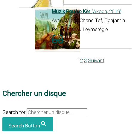
Muzik Pou Lo Kèr
(Akoda, 2019)
.
Avec Valérie Chane Tef, Benjamin
Pellier, Franck Leymerégie
1
2
3
Suivant
Chercher un disque
Search for:
Search Button