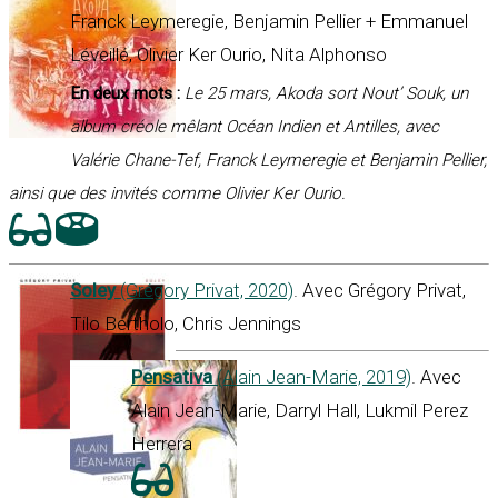
Franck Leymeregie, Benjamin Pellier + Emmanuel
Léveillé, Olivier Ker Ourio, Nita Alphonso
En deux mots :
Le 25 mars, Akoda sort Nout’ Souk, un
album créole mêlant Océan Indien et Antilles, avec
Valérie Chane-Tef, Franck Leymeregie et Benjamin Pellier,
ainsi que des invités comme Olivier Ker Ourio.
Soley
(Grégory Privat, 2020)
. Avec Grégory Privat,
Tilo Bertholo, Chris Jennings
Pensativa
(Alain Jean-Marie, 2019)
. Avec
Alain Jean-Marie, Darryl Hall, Lukmil Perez
Herrera