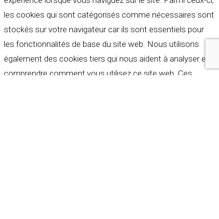
expérience lorsque vous naviguez sur le site. Parmi ceux-ci,
les cookies qui sont catégorisés comme nécessaires sont
stockés sur votre navigateur car ils sont essentiels pour
les fonctionnalités de base du site web. Nous utilisons
également des cookies tiers qui nous aident à analyser et à
comprendre comment vous utilisez ce site web. Ces
cookies ne seront stockés dans votre navigateur qu'avec
votre consentement. Vous avez également la possibilité de
refuser ces cookies. Mais la désactivation de certains de
ces cookies peut affecter votre expérience de navigation.
Indispensables
Indispensables
Toujours activé
Necessary cookies are absolutely essential for the
website to function properly. These cookies ensure basic