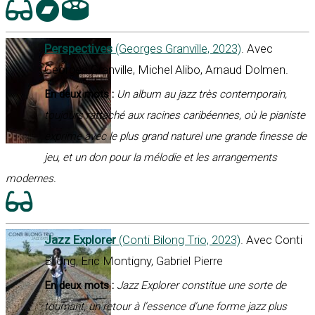
Perspectives
(Georges Granville, 2023)
. Avec
Georges Granville, Michel Alibo, Arnaud Dolmen.
En deux mots :
Un album au jazz très contemporain,
toujours rattaché aux racines caribéennes, où le pianiste
exprime avec le plus grand naturel une grande finesse de
jeu, et un don pour la mélodie et les arrangements
modernes.
Jazz Explorer
(Conti Bilong Trio, 2023)
. Avec Conti
Bilong, Eric Montigny, Gabriel Pierre
En deux mots :
Jazz Explorer constitue une sorte de
tournant, un retour à l’essence d’une forme jazz plus