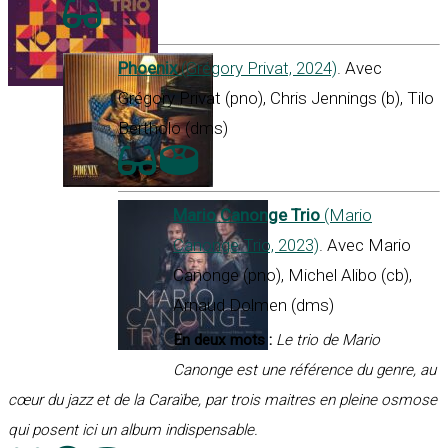
Phoenix
(Grégory Privat, 2024)
. Avec
Grégory Privat (pno), Chris Jennings (b), Tilo
Bertholo (dms)
Mario Canonge Trio
(Mario
Canonge Trio, 2023)
. Avec Mario
Canonge (pno), Michel Alibo (cb),
Arnaud Dolmen (dms)
En deux mots :
Le trio de Mario
Canonge est une référence du genre, au
cœur du jazz et de la Caraïbe, par trois maitres en pleine osmose
qui posent ici un album indispensable.