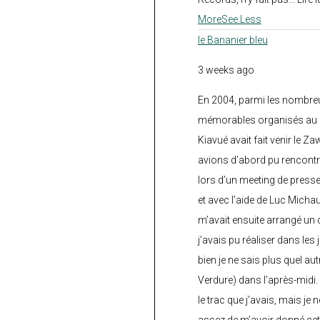
More
See Less
le Bananier bleu
3 weeks ago
En 2004, parmi les nombre
mémorables organisés au C
Kiavué avait fait venir le Z
avions d’abord pu rencontr
lors d’un meeting de press
et avec l’aide de Luc Micha
m’avait ensuite arrangé un 
j’avais pu réaliser dans les
bien je ne sais plus quel aut
Verdure) dans l’après-midi.
le trac que j’avais, mais je 