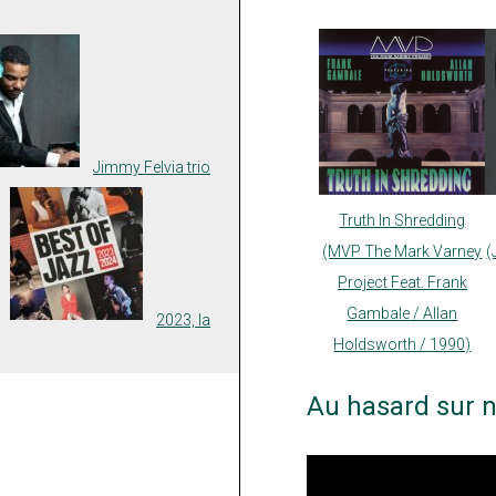
Jimmy Felvia trio
Truth In Shredding
(MVP The Mark Varney
(
Project Feat. Frank
Gambale / Allan
2023, la
Holdsworth / 1990)
Au hasard sur n