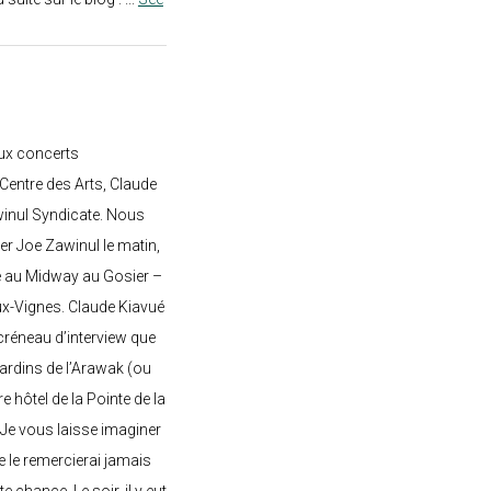
ux concerts
entre des Arts, Claude
awinul Syndicate. Nous
er Joe Zawinul le matin,
e au Midway au Gosier –
ux-Vignes. Claude Kiavué
créneau d’interview que
 jardins de l’Arawak (ou
re hôtel de la Pointe de la
 Je vous laisse imaginer
ne le remercierai jamais