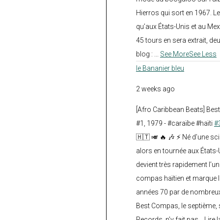
Hierros qui sort en 1967. Le
qu’aux États-Unis et au Mex
45 tours en sera extrait, deux.
blog :
...
See More
See Less
le Bananier bleu
2 weeks ago
[Afro Caribbean Beats] Be
#1, 1979 - #caraïbe #haïti
#
🇭🇹 🎺 🔥 🎶 ⚡ Né d’une sc
alors en tournée aux États
devient très rapidement l’
compas haïtien et marque l
années 70 par de nombreux
Best Compas, le septième, 
Records, n’y fait pas... Lire l