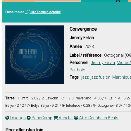
Search Button
Search for:
Fiche rapide
-
lire l'article détaillé
Convergence
Jimmy Felvia
Année
: 2023
Label / référence
: Octogonal (O
Personnel
:
Jimmy Felvia
,
Michel 
Bertholo
Tags
:
jazz
,
jazz fusion
,
Martiniqu
Titres
: 1- Intro - 2:02 / 2- Lawonn - 5:11 / 3- Neverland - 4:36 / 4- La Pli A - 6:2
Bélya - 2:42 / 7- Bélya Bélya - 9:21 / 8- Interlude - 0:28 / 9- Octogone - 3:07 / 10
Discogs
BandCamp
Acheter
Afro Caribbean Beats
Pour aller plus loin...