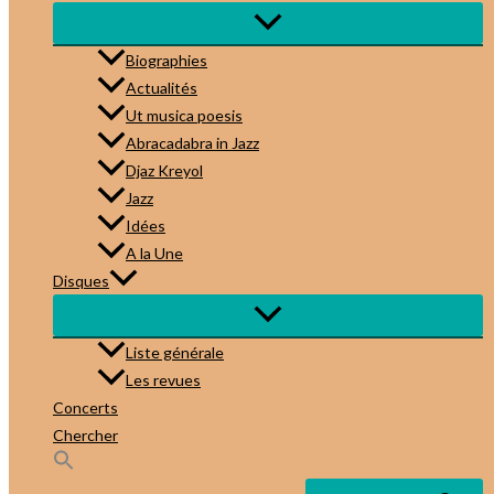
Biographies
Actualités
Ut musica poesis
Abracadabra in Jazz
Djaz Kreyol
Jazz
Idées
A la Une
Disques
Liste générale
Les revues
Concerts
Chercher