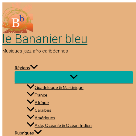
Aller
au
contenu
le Bananier bleu
Musiques jazz afro-caribéennes
Régions
Guadeloupe & Martinique
France
Afrique
Caraïbes
Amériques
Asie, Océanie & Océan Indien
Rubriques