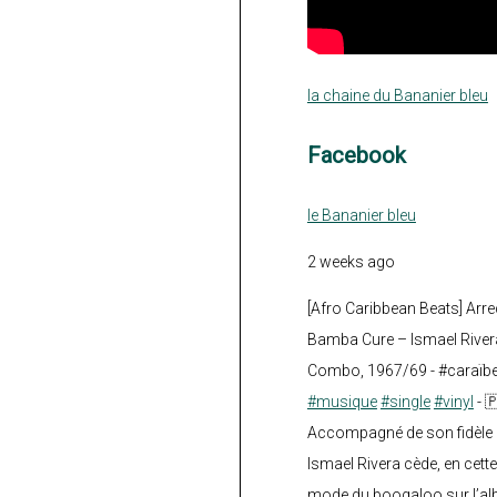
la chaine du Bananier bleu
Facebook
le Bananier bleu
2 weeks ago
[Afro Caribbean Beats] Arre
Bamba Cure – Ismael Rivera
Combo, 1967/69 - #caraïb
#musique
#single
#vinyl
- 
Accompagné de son fidèle a
Ismael Rivera cède, en cette
mode du boogaloo sur l’a