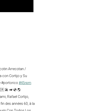
cotin Arrecotan /
 con Cortijo y Su
e #portorico
#45rpm
🇷 🎤 🎺 💿 🌎
mi, Rafael Cortijo,
 fin des années 60, à la
lbum Con Todos Los