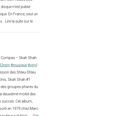
 disque n’est publié
ique. En France, seul un
.. Lire la suite sur le
st Compas – Skah Shah
33rpm
#musique
#vinyl
-
ission des Shleu-Shleu
-Unis, Skah Shah #1
un des groupes phares du
a deuxième moitié des
 succès. Cet album,
sorti en 1979 chez Marc
a suite sur le blog :
...
See