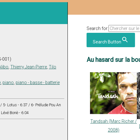
Search for:
Search Button
Au hasard sur la bou
G-001)
Alibo
,
Thierry Jean-Pierre
,
Tilo
e
,
piano
,
piano - basse - batterie
9 / 5- Lotus - 6:37 / 6- Prélude Pou An
- Lévé Bonè - 6:04
Tandsah (Marc Richer /
2008)