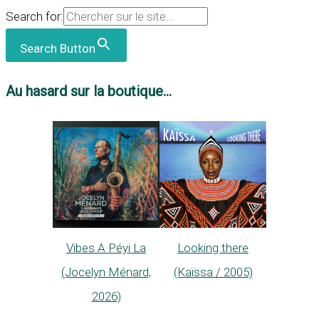
Search for:
Search Button
Au hasard sur la boutique...
Vibes A Péyi La
Looking there
(Jocelyn Ménard,
(Kaïssa / 2005)
2026)