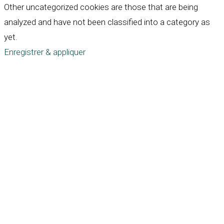
Other uncategorized cookies are those that are being
analyzed and have not been classified into a category as
yet.
Enregistrer & appliquer
Défiler
vers
le
haut