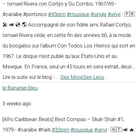
– Ismael Rivera con Cortijo y Su Combo, 1967/69 -
#caraïbe #portorico
#45rpm
#musique
#single
#vinyl
- 🇵🇷
🎤 🎺 💿 🌎 Accompagné de son fidèle ami, Rafael Cortijo,
Ismael Rivera cède, en cette fin des années 60, à la mode
du boogaloo sur l’album Con Todos Los Hierros qui sort en
1967. Le disque n’est publié qu’aux États-Unis et au
Mexique. En France, seul un 45 tours en sera extrait, deux...
Lire la suite sur le blog :
...
See More
See Less
le Bananier bleu
3 weeks ago
[Afro Caribbean Beats] Best Compas – Skah Shah #1,
1979 - #caraïbe #haïti
#33rpm
#musique
#vinyl
- 🇭🇹 🎺 🔥