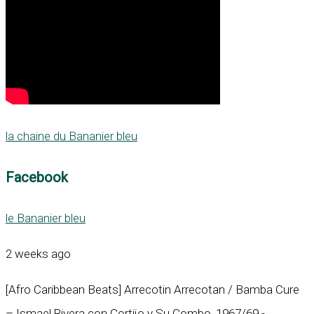
la chaine du Bananier bleu
Facebook
le Bananier bleu
2 weeks ago
[Afro Caribbean Beats] Arrecotin Arrecotan / Bamba Cure
– Ismael Rivera con Cortijo y Su Combo, 1967/69 -