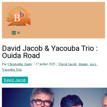
Aller
au
contenu
David Jacob & Yacouba Trio :
Ouida Road
Par
Christophe Jenny
/
17 juillet 2025
/
David Jacob
,
disque
,
jazz
,
Yacouba Trio
David Jacob