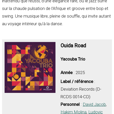
inattendu que réussi, d’une élégance rare, où le jazz surfe
sur la chaude pulsation de l’Afrique et groove entre bop et
swing. Une musique libre, pleine de souffle, qui invite autant
au voyage intérieur qu’à la danse.
Ouida Road
Yacouba Trio
Année
: 2025
Label / référence
:
Deviation Records (D-
RCDS 0014-CD)
Personnel
:
David Jacob
,
Hakim Molina
,
Ludovic