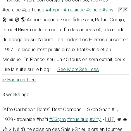
#caraïbe #portorico
#45rpm
#musique
#single
#vinyl
- 🇵🇷
🎤 🎺 💿 🌎 Accompagné de son fidèle ami, Rafael Cortijo,
Ismael Rivera cède, en cette fin des années 60, à la mode
du boogaloo sur l’album Con Todos Los Hierros qui sort en
1967. Le disque n’est publié qu’aux États-Unis et au
Mexique. En France, seul un 45 tours en sera extrait, deux...
Lire la suite sur le blog :
...
See More
See Less
le Bananier bleu
3 weeks ago
[Afro Caribbean Beats] Best Compas – Skah Shah #1,
1979 - #caraïbe #haïti
#33rpm
#musique
#vinyl
- 🇭🇹 🎺 🔥
🎶 ⚡ Né d’une scission des Shleu-Shleu alors en tournée