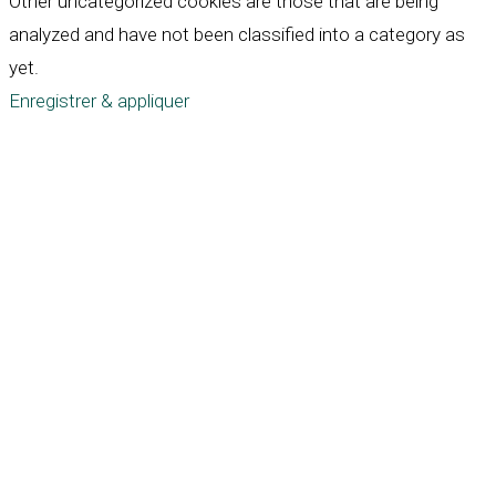
Other uncategorized cookies are those that are being
analyzed and have not been classified into a category as
yet.
Enregistrer & appliquer
Défiler
vers
le
haut