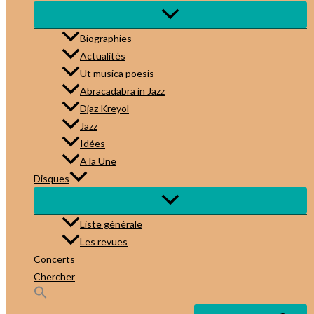
Biographies
Actualités
Ut musica poesis
Abracadabra in Jazz
Djaz Kreyol
Jazz
Idées
A la Une
Disques
Liste générale
Les revues
Concerts
Chercher