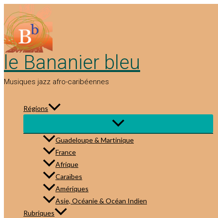
Aller
au
contenu
le Bananier bleu
Musiques jazz afro-caribéennes
Régions
Guadeloupe & Martinique
France
Afrique
Caraïbes
Amériques
Asie, Océanie & Océan Indien
Rubriques