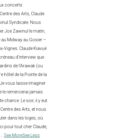
ux concerts
entre des Arts, Claude
awinul Syndicate. Nous
er Joe Zawinul le matin,
e au Midway au Gosier –
ux-Vignes. Claude Kiavué
créneau d’interview que
 jardins de l’Arawak (ou
re hôtel de la Pointe de la
 Je vous laisse imaginer
ne le remercierai jamais
 chance. Le soir, il y eut
Centre des Arts, et nous
ter dans les loges, où
rci pour tout cher Claude,
!
...
See More
See Less