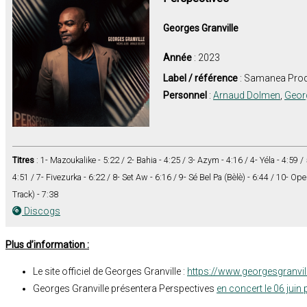
Georges Granville
Année
: 2023
Label / référence
: Samanea Prod
Personnel
:
Arnaud Dolmen
,
Georg
Titres
: 1- Mazoukalike - 5:22 / 2- Bahia - 4:25 / 3- Azym - 4:16 / 4- Yéla - 4:59 /
4:51 / 7- Fivezurka - 6:22 / 8- Set Aw - 6:16 / 9- Sé Bel Pa (Bèlè) - 6:44 / 10- Ope
Track) - 7:38
Discogs
Plus d’information :
Le site officiel de Georges Granville :
https://www.georgesgranvill
Georges Granville présentera Perspectives
en concert le 06 juin