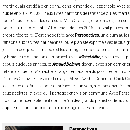
martiniquais est déjà bien connu dans le monde du jazz créole. Avec so
publié en 2014 et 2020, deux livres partitions de référence où les mait
toute l’érudition des deux auteurs. Mais Granville, que l’on a déjà ente
Bago – sur le formidable Afrodescendant en 2016 – n’avait pas encore
propre répertoire. C’est chose faite avec
Perspectives
, un album au ja
rattaché aux racines caribéennes, où le pianiste exprime avec le plus g
jeu, et un don pour la mélodie et les arrangements modernes. Le pianiste
rythmiques à sensation du moment, avec
Michel Alibo
, revenu avec g
depuis quelques années, et
Arnaud Dolmen
, devenu avec son dernier op
référence que l’on s’arrache, et largement au-delà du jazz créole, un qual
Georges Granville cite volontiers Lyle Mays, Avishai Cohen ou Chick Cor
les ajouter aux Antilles pour appréhender l’univers, à la fois orienté et
deux acolytes, et avec qui il partage cette vision commune. Avec Persp
positionne indéniablement comme l’un des grands pianistes de jazz d
supplémentaire que procure le métissage de ses influences.
Perspectives