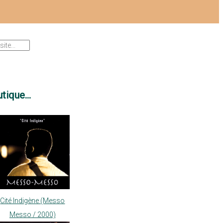
tique...
Cité Indigène (Messo
Messo / 2000)