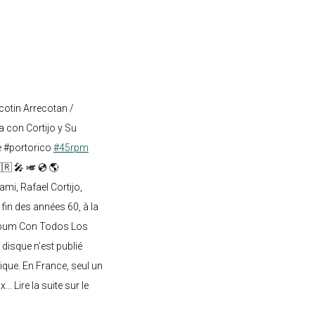
cotin Arrecotan /
 con Cortijo y Su
e #portorico
#45rpm
🇷 🎤 🎺 💿 🌎
mi, Rafael Cortijo,
 fin des années 60, à la
lbum Con Todos Los
 disque n’est publié
ique. En France, seul un
.. Lire la suite sur le