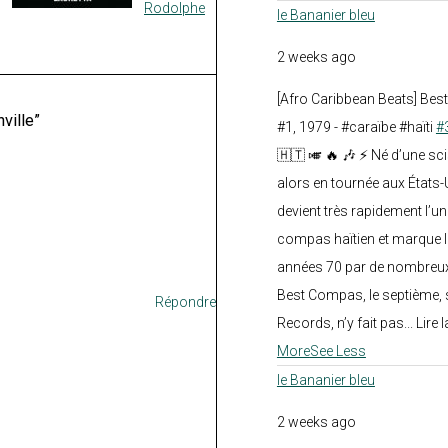
Rodolphe
le Bananier bleu
2 weeks ago
[Afro Caribbean Beats] Be
ville”
#1, 1979 - #caraïbe #haïti
#
🇭🇹 🎺 🔥 🎶 ⚡ Né d’une sc
alors en tournée aux États
devient très rapidement l’
compas haïtien et marque l
années 70 par de nombreux
Best Compas, le septième, 
Répondre
Records, n’y fait pas... Lire l
More
See Less
le Bananier bleu
2 weeks ago