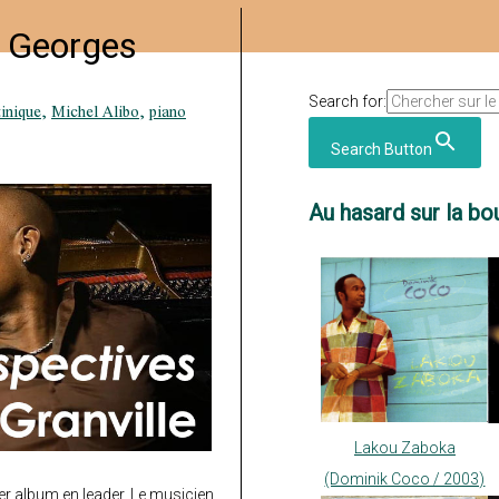
e Georges
Search for:
inique
,
Michel Alibo
,
piano
Search Button
Au hasard sur la bou
Lakou Zaboka
(Dominik Coco / 2003)
r album en leader. Le musicien