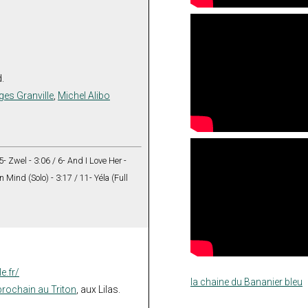
.
es Granville
,
Michel Alibo
 5- Zwel - 3:06 / 6- And I Love Her -
n Mind (Solo) - 3:17 / 11- Yéla (Full
e.fr/
la chaine du Bananier bleu
 prochain au Triton
, aux Lilas.