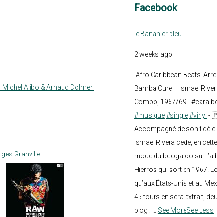
Facebook
le Bananier bleu
2 weeks ago
[Afro Caribbean Beats] Arre
ec Michel Alibo & Arnaud Dolmen
Bamba Cure – Ismael Rivera
Combo, 1967/69 - #caraïb
#musique
#single
#vinyl
- 
Accompagné de son fidèle a
Ismael Rivera cède, en cette
rges Granville
mode du boogaloo sur l’a
Hierros qui sort en 1967. Le
qu’aux États-Unis et au Mex
45 tours en sera extrait, deux.
blog :
...
See More
See Less