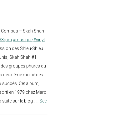
st Compas – Skah Shah
33rpm
#musique
#vinyl
-
ission des Shleu-Shleu
-Unis, Skah Shah #1
un des groupes phares du
a deuxième moitié des
 succès. Cet album,
sorti en 1979 chez Marc
a suite sur le blog :
...
See