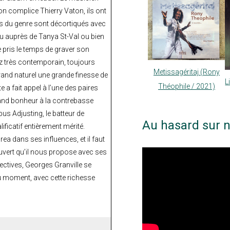
n complice Thierry Vaton, ils ont
res du genre sont décortiqués avec
ndu auprès de Tanya St-Val ou bien
 pris le temps de graver son
zz très contemporain, toujours
Metissagéritaj (Rony
rand naturel une grande finesse de
L
Théophile / 2021)
 a fait appel à l’une des paires
rand bonheur à la contrebasse
us Adjusting, le batteur de
Au hasard sur n
ificatif entièrement mérité.
ea dans ses influences, et il faut
 ouvert qu’il nous propose avec ses
ectives, Georges Granville se
u moment, avec cette richesse