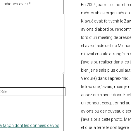
t indiqués avec
*
En 2004, parmi les nombre
mémorables organisés au C
Kiavué avait fait venir le Z
avions d’abord pu rencontr
lors d’un meeting de press
et avec l’aide de Luc Micha
m’avait ensuite arrangé un 
j’avais pu réaliser dans les
bien je ne sais plus quel aut
Verdure) dans l’après-midi.
le trac que j’avais, mais je 
Site
assez de m’avoir donné cette
un concert exceptionnel au 
avions pu de nouveau discu
j’avais pris cette photo. Me
la façon dont les données de vos
et que la terre te soit légère 