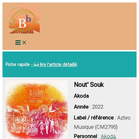
Aller
au
contenu
Fiche rapide
-
lire l'article détaillé
Nout' Souk
Akoda
Année
: 2022
Label / référence
: Aztec
Musique (CM2795)
Personnel
:
Akoda
,