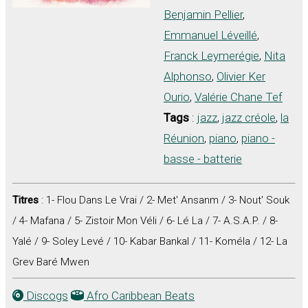
Benjamin Pellier
,
Emmanuel Léveillé
,
Franck Leymerégie
,
Nita
Alphonso
,
Olivier Ker
Ourio
,
Valérie Chane Tef
Tags
:
jazz
,
jazz créole
,
la
Réunion
,
piano
,
piano -
basse - batterie
Titres
: 1- Flou Dans Le Vrai / 2- Met' Ansanm / 3- Nout' Souk
/ 4- Mafana / 5- Zistoir Mon Véli / 6- Lé La / 7- A.S.A.P. / 8-
Yalé / 9- Soley Levé / 10- Kabar Bankal / 11- Koméla / 12- La
Grev Baré Mwen
Discogs
Afro Caribbean Beats