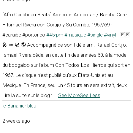
[Afro Caribbean Beats] Arrecotin Arrecotan / Bamba Cure
– Ismael Rivera con Cortijo y Su Combo, 1967/69 -
#caraïbe #portorico
#45rpm
#musique
#single
#vinyl
- 🇵🇷
🎤 🎺 💿 🌎 Accompagné de son fidèle ami, Rafael Cortijo,
Ismael Rivera cède, en cette fin des années 60, à la mode
du boogaloo sur l’album Con Todos Los Hierros qui sort en
1967. Le disque n’est publié qu’aux États-Unis et au
Mexique. En France, seul un 45 tours en sera extrait, deux...
Lire la suite sur le blog :
...
See More
See Less
le Bananier bleu
2 weeks ago