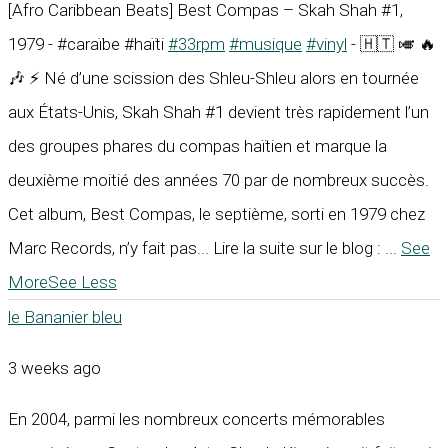
[Afro Caribbean Beats] Best Compas – Skah Shah #1,
1979 - #caraïbe #haïti
#33rpm
#musique
#vinyl
- 🇭🇹 🎺 🔥
🎶 ⚡ Né d’une scission des Shleu-Shleu alors en tournée
aux États-Unis, Skah Shah #1 devient très rapidement l’un
des groupes phares du compas haïtien et marque la
deuxième moitié des années 70 par de nombreux succès.
Cet album, Best Compas, le septième, sorti en 1979 chez
Marc Records, n’y fait pas... Lire la suite sur le blog :
...
See
More
See Less
le Bananier bleu
3 weeks ago
En 2004, parmi les nombreux concerts mémorables