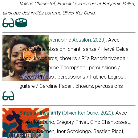
Valérie Chane-Tef, Franck Leymeregie et Benjamin Pellier,
ainsi que des invités comme Olivier Ker Ourio.
Vangasay
(Gwendoline Absalon, 2020)
. Avec
Gwendoline Absalon: chant, sanza / Hervé Celcal :
piano, keyboards, chœurs / Rija Randrianivosoa :
guitares / Fabrice Thompson : percussions /
Vincent Philéas : percussions / Fabrice Legros :
guitare / Caroline Faber : chœurs, percussions
Singular Insularity
(Olivier Ker Ourio, 2020)
. Avec
Olivier Ker Ourio, Grégory Privat, Gino Chantoiseau,
Arnaud Dolmen, Inor Sotolongo, Bastien Picot,