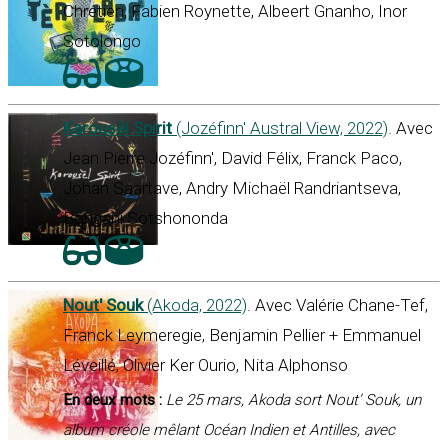
Chrétien, Fabien Roynette, Albeert Gnanho, Inor
Sotolongo
Karousèl Spirit
(Jozéfinn' Austral View, 2022)
. Avec
Jean Pierre Jozéfinn', David Félix, Franck Paco,
Johan Saartave, Andry Michaël Randriantseva,
Bongani Sotshononda
Nout' Souk
(Akoda, 2022)
. Avec Valérie Chane-Tef,
Franck Leymeregie, Benjamin Pellier + Emmanuel
Léveillé, Olivier Ker Ourio, Nita Alphonso
En deux mots :
Le 25 mars, Akoda sort Nout’ Souk, un
album créole mêlant Océan Indien et Antilles, avec