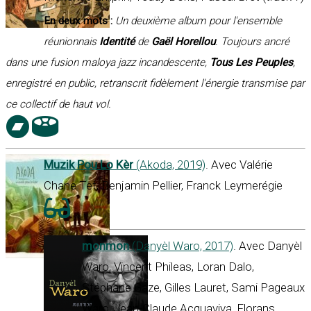
En deux mots :
Un deuxième album pour l'ensemble
réunionnais
Identité
de
Gaël Horellou
. Toujours ancré
dans une fusion maloya jazz incandescente,
Tous Les Peuples
,
enregistré en public, retranscrit fidèlement l'énergie transmise par
ce collectif de haut vol.
Muzik Pou Lo Kèr
(Akoda, 2019)
. Avec Valérie
Chane Tef, Benjamin Pellier, Franck Leymerégie
monmon
(Danyèl Waro, 2017)
. Avec Danyèl
Waro, Vincent Phileas, Loran Dalo,
Stéphane Gaze, Gilles Lauret, Sami Pageaux
Waro, Jean-Claude Acquaviva, Florans