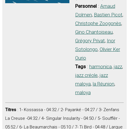
Personnel
:
Arnaud
Dolmen
,
Bastien Picot
,
Christophe Zoogonès
,
Gino Chantoiseau
,
Grégory Privat
,
Inor
Sotolongo
,
Olivier Ker
Ourio
Tags
:
harmonica
,
jazz
,
jazz créole
,
jazz
maloya
,
la Réunion
,
maloya
Titres
: 1- Kossassa - 04:32 / 2- Payanké - 04:27 / 3- Zenfans
La Creuse -04:32 / 4- Singular Insularity - 04:50 / 5- Soufflèr -
05:52 / 6- La Beaumarchais - 05:10 / 7- Ti Bird - 04:48 / Largue