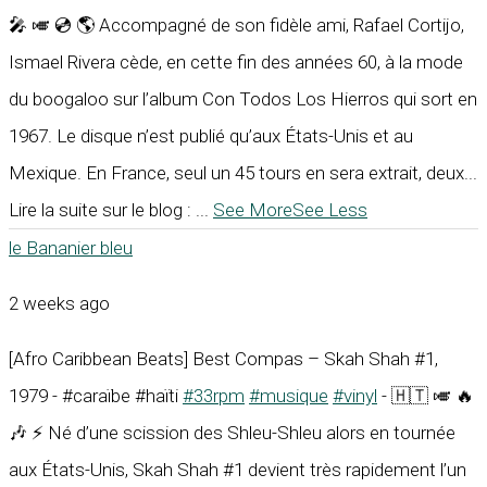
🎤 🎺 💿 🌎 Accompagné de son fidèle ami, Rafael Cortijo,
Ismael Rivera cède, en cette fin des années 60, à la mode
du boogaloo sur l’album Con Todos Los Hierros qui sort en
1967. Le disque n’est publié qu’aux États-Unis et au
Mexique. En France, seul un 45 tours en sera extrait, deux...
Lire la suite sur le blog :
...
See More
See Less
le Bananier bleu
2 weeks ago
[Afro Caribbean Beats] Best Compas – Skah Shah #1,
1979 - #caraïbe #haïti
#33rpm
#musique
#vinyl
- 🇭🇹 🎺 🔥
🎶 ⚡ Né d’une scission des Shleu-Shleu alors en tournée
aux États-Unis, Skah Shah #1 devient très rapidement l’un