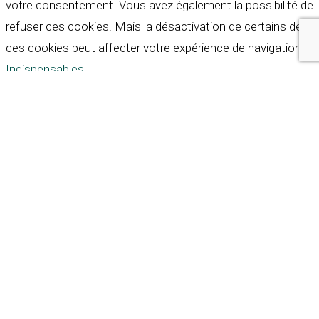
votre consentement. Vous avez également la possibilité de
refuser ces cookies. Mais la désactivation de certains de
ces cookies peut affecter votre expérience de navigation.
Indispensables
Indispensables
Toujours activé
Necessary cookies are absolutely essential for the
website to function properly. These cookies ensure basic
functionalities and security features of the website,
anonymously.
Cookie
Durée
Description
This cookie is set by GDPR
Cookie Consent plugin. The
cookielawinfo-
11
cookie is used to store the
checkbox-analytics
months
user consent for the