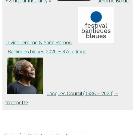
« Singular Insularity »
Jérôme Barde,
Olivier Témime & Yaite Ramos
Banlieues bleues 2020 – 37e édition
Jacques Coursil (1938 – 2020) –
trompette