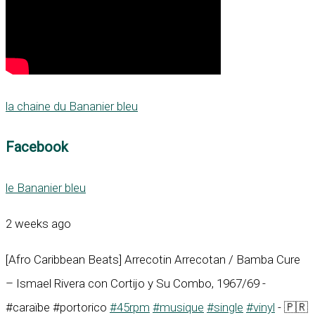
la chaine du Bananier bleu
Facebook
le Bananier bleu
2 weeks ago
[Afro Caribbean Beats] Arrecotin Arrecotan / Bamba Cure
– Ismael Rivera con Cortijo y Su Combo, 1967/69 -
#caraïbe #portorico
#45rpm
#musique
#single
#vinyl
- 🇵🇷