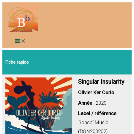
Aller
au
contenu
Fiche rapide
Singular Insularity
Olivier Ker Ourio
Année
: 2020
Label / référence
:
Bonsaï Music
(BON200202)