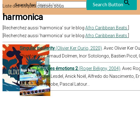
Search Button
Search for:
Liste des disques classés sous
harmonica
[Recherchez aussi 'harmonica' sur le blog
Afro Caribbean Beats
]
[Recherchez aussi 'harmonica' sur le blog
Afro Caribbean Beats
]
Singular Insularity
(Olivier Ker Ourio, 2020)
. Avec Olivier Ker O
Chantoiseau, Arnaud Dolmen, Inor Sotolongo, Bastien Picot
Caraïbes émotions 2
(Roger Béligny, 2004)
. Avec Rog
Michel Lesdel, Anick Noël, Alfredo do Nascimento, Er
Damprobe, Pascal Latour...