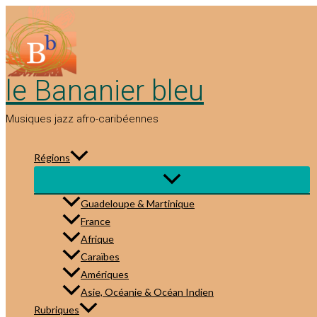
Aller
au
contenu
le Bananier bleu
Musiques jazz afro-caribéennes
Régions
Guadeloupe & Martinique
France
Afrique
Caraïbes
Amériques
Asie, Océanie & Océan Indien
Rubriques