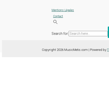
Mentions Légales
Contact
Search for:
Copyright 2026 MusicMetis.com | Powered by
T
Nous utilisons des cookies sur notre site Web pour vous offrir l'expérie
TOUS les cookies. Toutefois, vous pouvez modifier les "Paramètres d
Paramètres des cookies
Tout accepter
Fermer
Détails de la confidentialité