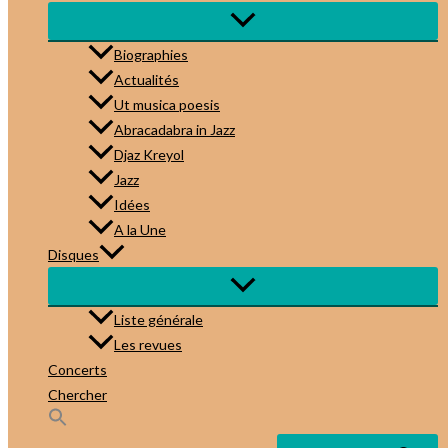
Biographies
Actualités
Ut musica poesis
Abracadabra in Jazz
Djaz Kreyol
Jazz
Idées
A la Une
Disques
Liste générale
Les revues
Concerts
Chercher