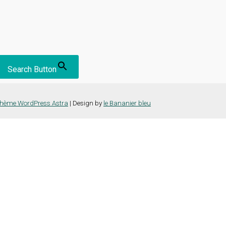
Search Button
hème WordPress Astra
| Design by
le Bananier bleu
nce la plus pertinente en mémorisant vos préférences et vos visites répét
es cookies" pour fournir un consentement contrôlé.