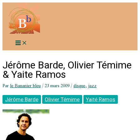
Aller
au
contenu
Jérôme Barde, Olivier Témime
& Yaite Ramos
Par
le Bananier bleu
/
23 mars 2009
/
disque
,
jazz
Jérôme Barde
Olivier Témime
Yaité Ramos