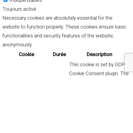
Indispensables
Toujours activé
Necessary cookies are absolutely essential for the
website to function properly. These cookies ensure basic
functionalities and security features of the website,
anonymously.
Cookie
Durée
Description
This cookie is set by GDPR
Cookie Consent plugin. The
cookielawinfo-
11
cookie is used to store the
checkbox-analytics
months
user consent for the
cookies in the category
"Analytics".
The cookie is set by GDPR
cookie consent to record
cookielawinfo-
11