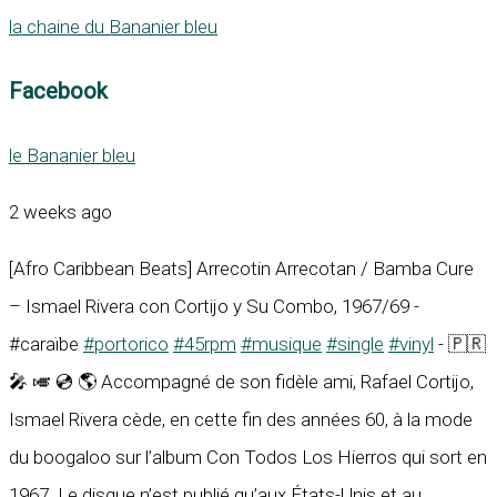
la chaine du Bananier bleu
Facebook
le Bananier bleu
2 weeks ago
[Afro Caribbean Beats] Arrecotin Arrecotan / Bamba Cure
– Ismael Rivera con Cortijo y Su Combo, 1967/69 -
#caraïbe
#portorico
#45rpm
#musique
#single
#vinyl
- 🇵🇷
🎤 🎺 💿 🌎 Accompagné de son fidèle ami, Rafael Cortijo,
Ismael Rivera cède, en cette fin des années 60, à la mode
du boogaloo sur l’album Con Todos Los Hierros qui sort en
1967. Le disque n’est publié qu’aux États-Unis et au