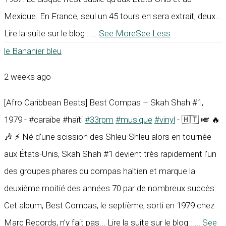
Mexique. En France, seul un 45 tours en sera extrait, deux...
Lire la suite sur le blog :
...
See More
See Less
le Bananier bleu
2 weeks ago
[Afro Caribbean Beats] Best Compas – Skah Shah #1,
1979 - #caraïbe #haïti
#33rpm
#musique
#vinyl
- 🇭🇹 🎺 🔥
🎶 ⚡ Né d’une scission des Shleu-Shleu alors en tournée
aux États-Unis, Skah Shah #1 devient très rapidement l’un
des groupes phares du compas haïtien et marque la
deuxième moitié des années 70 par de nombreux succès.
Cet album, Best Compas, le septième, sorti en 1979 chez
Marc Records, n’y fait pas... Lire la suite sur le blog :
...
See