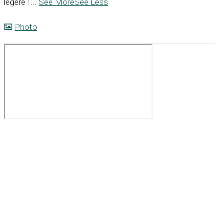
légère !
...
See More
See Less
Photo