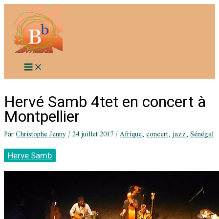
Aller
au
contenu
Hervé Samb 4tet en concert à
Montpellier
Par
Christophe Jenny
/
24 juillet 2017
/
Afrique
,
concert
,
jazz
,
Sénégal
Herve Samb