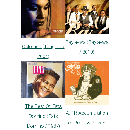
Baylavwa (Baylavwa
Colorada (Tangora /
/ 2010)
2004)
The Best Of Fats
A.P.P. Accumulation
Domino (Fats
of Profit & Power
Domino / 1987)