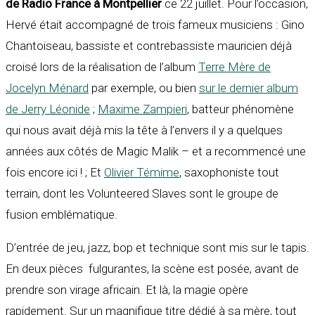
de Radio France à Montpellier
ce 22 juillet. Pour l’occasion,
Hervé était accompagné de trois fameux musiciens : Gino
Chantoiseau, bassiste et contrebassiste mauricien déjà
croisé lors de la réalisation de l’album
Terre Mère de
Jocelyn Ménard
par exemple, ou bien
sur le dernier album
de Jerry Léonide
;
Maxime Zampieri
, batteur phénomène
qui nous avait déjà mis la tête à l’envers il y a quelques
années aux côtés de Magic Malik – et a recommencé une
fois encore ici ! ; Et
Olivier Témime
, saxophoniste tout
terrain, dont les Volunteered Slaves sont le groupe de
fusion emblématique.
D’entrée de jeu, jazz, bop et technique sont mis sur le tapis.
En deux pièces fulgurantes, la scène est posée, avant de
prendre son virage africain. Et là, la magie opère
rapidement. Sur un magnifique titre dédié à sa mère, tout