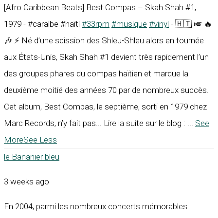
[Afro Caribbean Beats] Best Compas – Skah Shah #1,
1979 - #caraïbe #haïti
#33rpm
#musique
#vinyl
- 🇭🇹 🎺 🔥
🎶 ⚡ Né d’une scission des Shleu-Shleu alors en tournée
aux États-Unis, Skah Shah #1 devient très rapidement l’un
des groupes phares du compas haïtien et marque la
deuxième moitié des années 70 par de nombreux succès.
Cet album, Best Compas, le septième, sorti en 1979 chez
Marc Records, n’y fait pas... Lire la suite sur le blog :
...
See
More
See Less
le Bananier bleu
3 weeks ago
En 2004, parmi les nombreux concerts mémorables