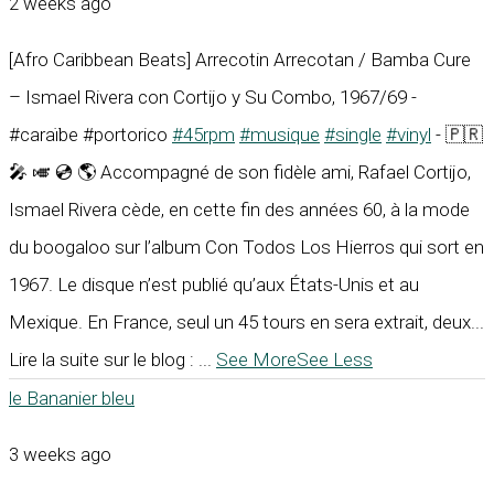
2 weeks ago
[Afro Caribbean Beats] Arrecotin Arrecotan / Bamba Cure
– Ismael Rivera con Cortijo y Su Combo, 1967/69 -
#caraïbe #portorico
#45rpm
#musique
#single
#vinyl
- 🇵🇷
🎤 🎺 💿 🌎 Accompagné de son fidèle ami, Rafael Cortijo,
Ismael Rivera cède, en cette fin des années 60, à la mode
du boogaloo sur l’album Con Todos Los Hierros qui sort en
1967. Le disque n’est publié qu’aux États-Unis et au
Mexique. En France, seul un 45 tours en sera extrait, deux...
Lire la suite sur le blog :
...
See More
See Less
le Bananier bleu
3 weeks ago