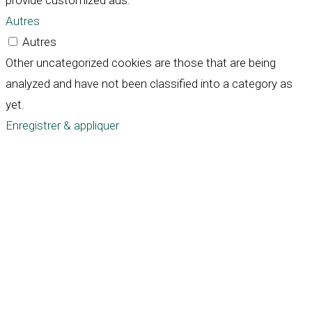
provide customized ads.
Autres
Autres
Other uncategorized cookies are those that are being
analyzed and have not been classified into a category as
yet.
Enregistrer & appliquer
Défiler
vers
le
haut