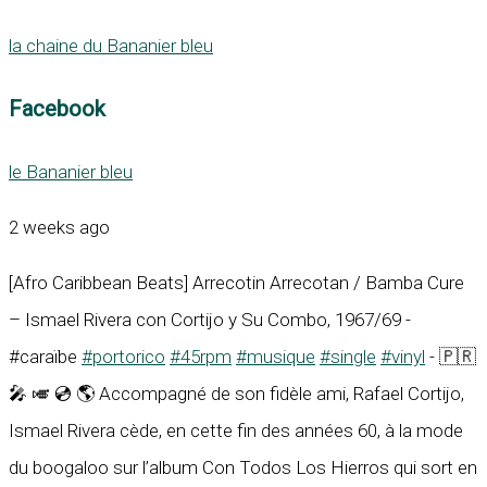
la chaine du Bananier bleu
Facebook
le Bananier bleu
2 weeks ago
[Afro Caribbean Beats] Arrecotin Arrecotan / Bamba Cure
– Ismael Rivera con Cortijo y Su Combo, 1967/69 -
#caraïbe
#portorico
#45rpm
#musique
#single
#vinyl
- 🇵🇷
🎤 🎺 💿 🌎 Accompagné de son fidèle ami, Rafael Cortijo,
Ismael Rivera cède, en cette fin des années 60, à la mode
du boogaloo sur l’album Con Todos Los Hierros qui sort en