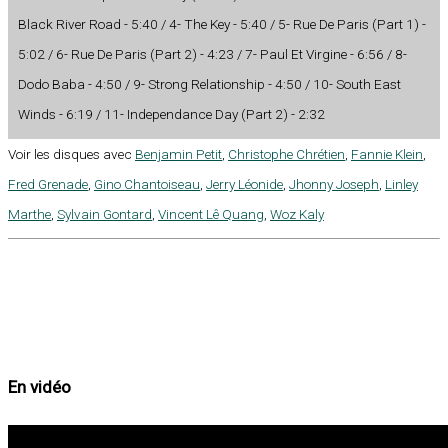
Black River Road - 5:40 / 4- The Key - 5:40 / 5- Rue De Paris (Part 1) -
5:02 / 6- Rue De Paris (Part 2) - 4:23 / 7- Paul Et Virgine - 6:56 / 8-
Dodo Baba - 4:50 / 9- Strong Relationship - 4:50 / 10- South East
Winds - 6:19 / 11- Independance Day (Part 2) - 2:32
Voir les disques avec
Benjamin Petit
,
Christophe Chrétien
,
Fannie Klein
,
Fred Grenade
,
Gino Chantoiseau
,
Jerry Léonide
,
Jhonny Joseph
,
Linley
Marthe
,
Sylvain Gontard
,
Vincent Lê Quang
,
Woz Kaly
En vidéo