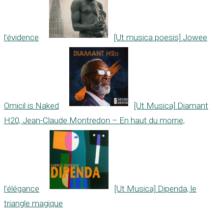
l’évidence
[Ut musica poesis] Jowee
Omicil is Naked
[Ut Musica] Diamant
H20, Jean-Claude Montredon – En haut du morne,
l’élégance
[Ut Musica] Dipenda, le
triangle magique