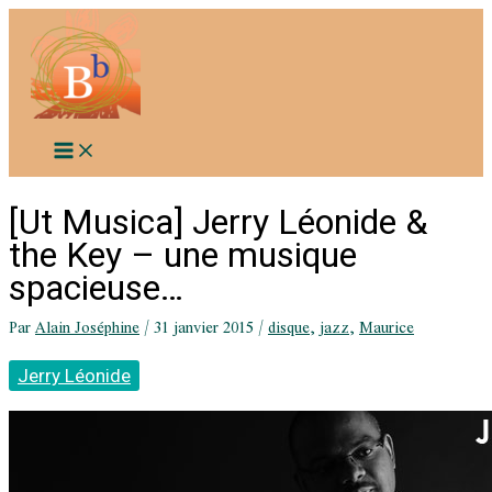
Aller
au
contenu
[Ut Musica] Jerry Léonide &
the Key – une musique
spacieuse…
Par
Alain Joséphine
/
31 janvier 2015
/
disque
,
jazz
,
Maurice
Jerry Léonide