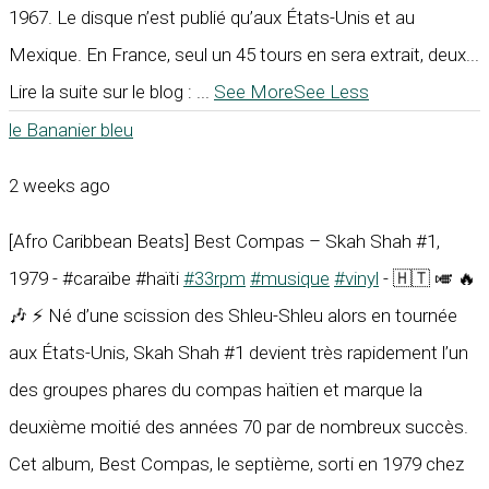
1967. Le disque n’est publié qu’aux États-Unis et au
Mexique. En France, seul un 45 tours en sera extrait, deux...
Lire la suite sur le blog :
...
See More
See Less
le Bananier bleu
2 weeks ago
[Afro Caribbean Beats] Best Compas – Skah Shah #1,
1979 - #caraïbe #haïti
#33rpm
#musique
#vinyl
- 🇭🇹 🎺 🔥
🎶 ⚡ Né d’une scission des Shleu-Shleu alors en tournée
aux États-Unis, Skah Shah #1 devient très rapidement l’un
des groupes phares du compas haïtien et marque la
deuxième moitié des années 70 par de nombreux succès.
Cet album, Best Compas, le septième, sorti en 1979 chez