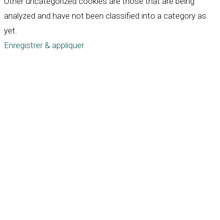
Other uncategorized cookies are those that are being
analyzed and have not been classified into a category as
yet.
Enregistrer & appliquer
Défiler
vers
le
haut