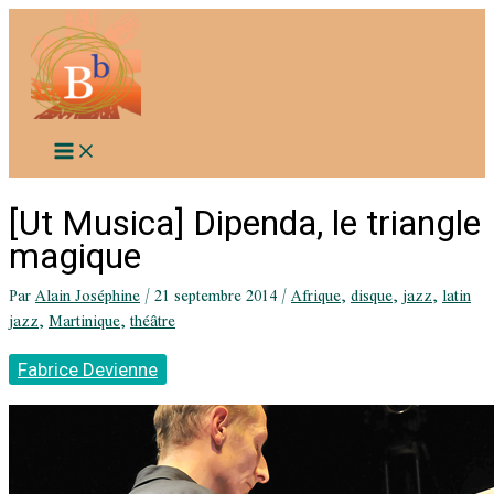
Aller
au
contenu
[Ut Musica] Dipenda, le triangle
magique
Par
Alain Joséphine
/
21 septembre 2014
/
Afrique
,
disque
,
jazz
,
latin
jazz
,
Martinique
,
théâtre
Fabrice Devienne