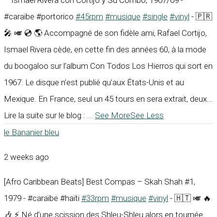
– Ismael Rivera con Cortijo y Su Combo, 1967/69 -
#caraïbe #portorico
#45rpm
#musique
#single
#vinyl
- 🇵🇷
🎤 🎺 💿 🌎 Accompagné de son fidèle ami, Rafael Cortijo,
Ismael Rivera cède, en cette fin des années 60, à la mode
du boogaloo sur l’album Con Todos Los Hierros qui sort en
1967. Le disque n’est publié qu’aux États-Unis et au
Mexique. En France, seul un 45 tours en sera extrait, deux...
Lire la suite sur le blog :
...
See More
See Less
le Bananier bleu
2 weeks ago
[Afro Caribbean Beats] Best Compas – Skah Shah #1,
1979 - #caraïbe #haïti
#33rpm
#musique
#vinyl
- 🇭🇹 🎺 🔥
🎶 ⚡ Né d’une scission des Shleu-Shleu alors en tournée