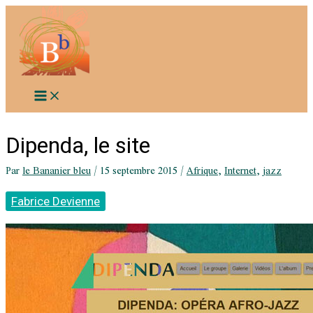
Aller
au
contenu
Dipenda, le site
Par
le Bananier bleu
/
15 septembre 2015
/
Afrique
,
Internet
,
jazz
Fabrice Devienne