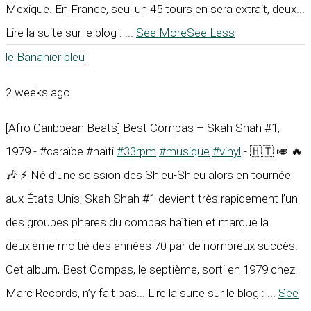
Mexique. En France, seul un 45 tours en sera extrait, deux...
Lire la suite sur le blog :
...
See More
See Less
le Bananier bleu
2 weeks ago
[Afro Caribbean Beats] Best Compas – Skah Shah #1,
1979 - #caraïbe #haïti
#33rpm
#musique
#vinyl
- 🇭🇹 🎺 🔥
🎶 ⚡ Né d’une scission des Shleu-Shleu alors en tournée
aux États-Unis, Skah Shah #1 devient très rapidement l’un
des groupes phares du compas haïtien et marque la
deuxième moitié des années 70 par de nombreux succès.
Cet album, Best Compas, le septième, sorti en 1979 chez
Marc Records, n’y fait pas... Lire la suite sur le blog :
...
See