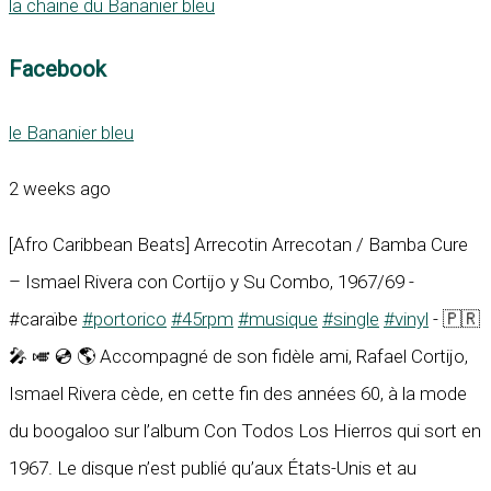
la chaine du Bananier bleu
Facebook
le Bananier bleu
2 weeks ago
[Afro Caribbean Beats] Arrecotin Arrecotan / Bamba Cure
– Ismael Rivera con Cortijo y Su Combo, 1967/69 -
#caraïbe
#portorico
#45rpm
#musique
#single
#vinyl
- 🇵🇷
🎤 🎺 💿 🌎 Accompagné de son fidèle ami, Rafael Cortijo,
Ismael Rivera cède, en cette fin des années 60, à la mode
du boogaloo sur l’album Con Todos Los Hierros qui sort en
1967. Le disque n’est publié qu’aux États-Unis et au