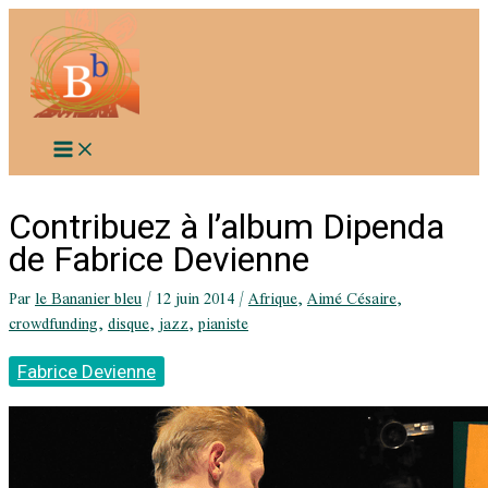
Aller
au
contenu
Contribuez à l’album Dipenda
de Fabrice Devienne
Par
le Bananier bleu
/
12 juin 2014
/
Afrique
,
Aimé Césaire
,
crowdfunding
,
disque
,
jazz
,
pianiste
Fabrice Devienne