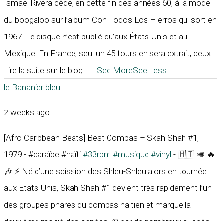
Ismael Rivera cède, en cette fin des années 60, à la mode
du boogaloo sur l’album Con Todos Los Hierros qui sort en
1967. Le disque n’est publié qu’aux États-Unis et au
Mexique. En France, seul un 45 tours en sera extrait, deux...
Lire la suite sur le blog :
...
See More
See Less
le Bananier bleu
2 weeks ago
[Afro Caribbean Beats] Best Compas – Skah Shah #1,
1979 - #caraïbe #haïti
#33rpm
#musique
#vinyl
- 🇭🇹 🎺 🔥
🎶 ⚡ Né d’une scission des Shleu-Shleu alors en tournée
aux États-Unis, Skah Shah #1 devient très rapidement l’un
des groupes phares du compas haïtien et marque la