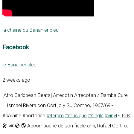
la chaine du Bananier bleu
Facebook
le Bananier bleu
2 weeks ago
[Afro Caribbean Beats] Arrecotin Arrecotan / Bamba Cure
– Ismael Rivera con Cortijo y Su Combo, 1967/69 -
#caraïbe #portorico
#45rpm
#musique
#single
#vinyl
- 🇵🇷
🎤 🎺 💿 🌎 Accompagné de son fidèle ami, Rafael Cortijo,