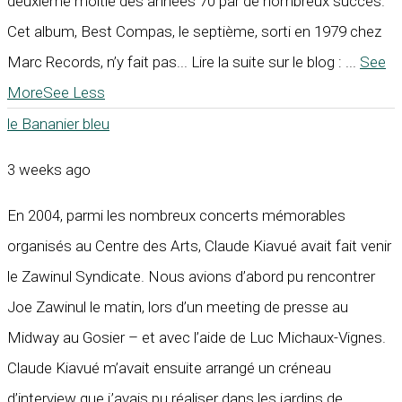
deuxième moitié des années 70 par de nombreux succès.
Cet album, Best Compas, le septième, sorti en 1979 chez
Marc Records, n’y fait pas... Lire la suite sur le blog :
...
See
More
See Less
le Bananier bleu
3 weeks ago
En 2004, parmi les nombreux concerts mémorables
organisés au Centre des Arts, Claude Kiavué avait fait venir
le Zawinul Syndicate. Nous avions d’abord pu rencontrer
Joe Zawinul le matin, lors d’un meeting de presse au
Midway au Gosier – et avec l’aide de Luc Michaux-Vignes.
Claude Kiavué m’avait ensuite arrangé un créneau
d’interview que j’avais pu réaliser dans les jardins de