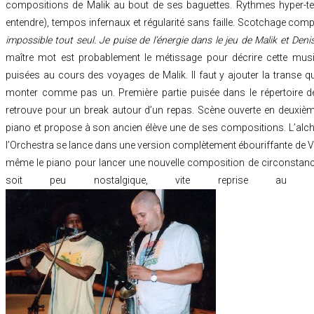
compositions de Malik au bout de ses baguettes. Rythmes hyper-tec
entendre), tempos infernaux et régularité sans faille. Scotchage comp
impossible tout seul. Je puise de l’énergie dans le jeu de Malik et Deni
maître mot est probablement le métissage pour décrire cette musiq
puisées au cours des voyages de Malik. Il faut y ajouter la transe q
monter comme pas un. Première partie puisée dans le répertoire de
retrouve pour un break autour d’un repas. Scène ouverte en deuxième
piano et propose à son ancien élève une de ses compositions. L’alchi
l’Orchestra se lance dans une version complètement ébouriffante de Vo
même le piano pour lancer une nouvelle composition de circonstance
soit peu nostalgique, vite reprise au ch