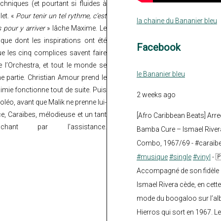
hniques (et pourtant si fluides à
let. «
Pour tenir un tel rythme, c’est
la chaine du Bananier bleu
s pour y arriver
» lâche Maxime. Le
ue dont les inspirations ont été
Facebook
ue les cinq complices savent faire
 l’Orchestra, et tout le monde se
le Bananier bleu
 partie. Christian Amour prend le
mie fonctionne tout de suite. Puis
2 weeks ago
léo, avant que Malik ne prenne lui-
, Caraïbes, mélodieuse et un tant
[Afro Caribbean Beats] Arre
ant par l’assistance.
Bamba Cure – Ismael Rivera
Combo, 1967/69 - #caraïb
#musique
#single
#vinyl
- 
Accompagné de son fidèle a
Ismael Rivera cède, en cette
mode du boogaloo sur l’a
Hierros qui sort en 1967. Le