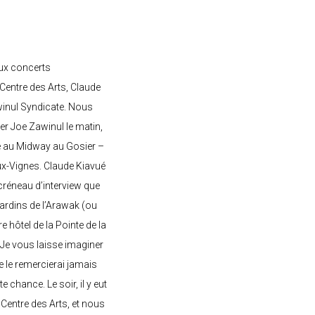
ux concerts
entre des Arts, Claude
awinul Syndicate. Nous
er Joe Zawinul le matin,
e au Midway au Gosier –
ux-Vignes. Claude Kiavué
créneau d’interview que
 jardins de l’Arawak (ou
re hôtel de la Pointe de la
 Je vous laisse imaginer
ne le remercierai jamais
 chance. Le soir, il y eut
Centre des Arts, et nous