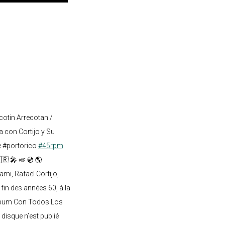
cotin Arrecotan /
 con Cortijo y Su
e #portorico
#45rpm
🇷 🎤 🎺 💿 🌎
mi, Rafael Cortijo,
 fin des années 60, à la
lbum Con Todos Los
 disque n’est publié