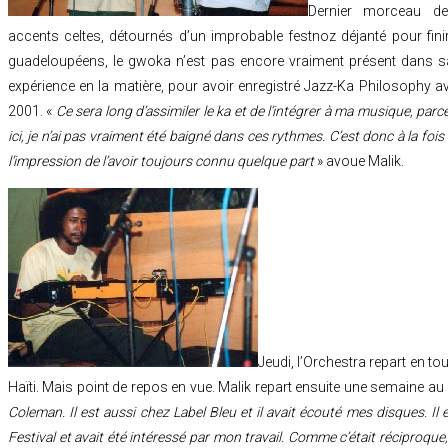
Dernier morceau de
accents celtes, détournés d’un improbable festnoz déjanté pour fini
guadeloupéens, le gwoka n’est pas encore vraiment présent dans sa
expérience en la matière, pour avoir enregistré Jazz-Ka Philosophy 
2001. «
Ce sera long d’assimiler le ka et de l’intégrer à ma musique, parc
ici, je n’ai pas vraiment été baigné dans ces rythmes. C’est donc à la f
l’impression de l’avoir toujours connu quelque part
» avoue Malik.
Jeudi, l’Orchestra repart en to
Haïti. Mais point de repos en vue. Malik repart ensuite une semaine au 
Coleman. Il est aussi chez Label Bleu et il avait écouté mes disques. I
Festival et avait été intéressé par mon travail. Comme c’était réciproque