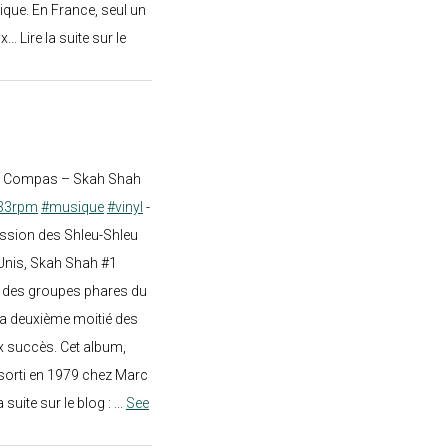
ique. En France, seul un
.. Lire la suite sur le
st Compas – Skah Shah
33rpm
#musique
#vinyl
-
ission des Shleu-Shleu
-Unis, Skah Shah #1
un des groupes phares du
a deuxième moitié des
 succès. Cet album,
sorti en 1979 chez Marc
a suite sur le blog :
...
See