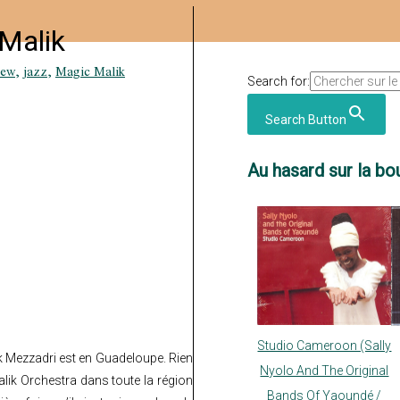
Malik
iew
,
jazz
,
Magic Malik
Search for:
Search Button
Au hasard sur la bou
Studio Cameroon (Sally
k Mezzadri est en Guadeloupe. Rien
Nyolo And The Original
Malik Orchestra dans toute la région
Bands Of Yaoundé /