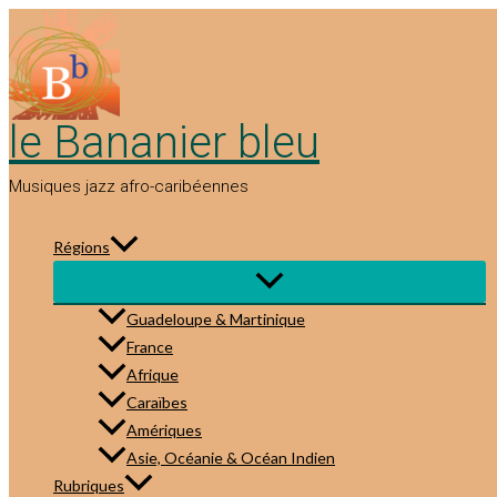
Aller
au
contenu
le Bananier bleu
Musiques jazz afro-caribéennes
Régions
Guadeloupe & Martinique
France
Afrique
Caraïbes
Amériques
Asie, Océanie & Océan Indien
Rubriques