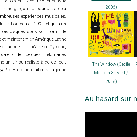
re fois qu’il vient rejouer dans le
2006)
 grand garçon qui pourtant a déjà
nombreuses expériences musicales.
ulien Loureau en 1999, et qui a un
é trois disques sous son nom – le
ie et maintenant en Amérique Latine
 qu’accueille le théâtre du Cyclone,
s date et de quelques mélomanes
ne un air surréaliste à ce concert
The Window (Cécile
ut !
» – confie d’ailleurs la jeune
McLorin Salvant /
2018)
Au hasard sur n