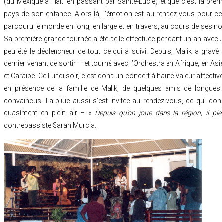
(du Mexique à Haïti en passant par Sainte-Lucie) et que c’est la premiè
pays de son enfance. Alors là, l’émotion est au rendez-vous pour ce
parcouru le monde en long, en large et en travers, au cours de ses 
Sa première grande tournée a été celle effectuée pendant un an avec J
peu été le déclencheur de tout ce qui a suivi. Depuis, Malik a grav
dernier venant de sortir – et tourné avec l’Orchestra en Afrique, en As
et Caraïbe. Ce Lundi soir, c’est donc un concert à haute valeur affective
en présence de la famille de Malik, de quelques amis de longue
convaincus. La pluie aussi s’est invitée au rendez-vous, ce qui don
quasiment en plein air – «
Depuis qu’on joue dans la région, il ple
contrebassiste Sarah Murcia.