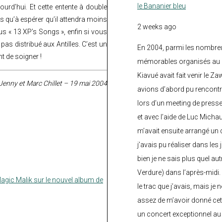
le Bananier bleu
ourd’hui. Et cette entente à double
us qu’à espérer qu’il attendra moins
2 weeks ago
s « 13 XP’s Songs », enfin si vous
pas distribué aux Antilles. C’est un
En 2004, parmi les nombre
t de soigner !
mémorables organisés au C
Kiavué avait fait venir le Z
Jenny et Marc Chillet – 19 mai 2004
avions d’abord pu rencontr
lors d’un meeting de press
et avec l’aide de Luc Micha
m’avait ensuite arrangé un 
j’avais pu réaliser dans les
bien je ne sais plus quel aut
Verdure) dans l’après-midi.
agic Malik sur le nouvel album de
le trac que j’avais, mais je 
assez de m’avoir donné cette
un concert exceptionnel au 