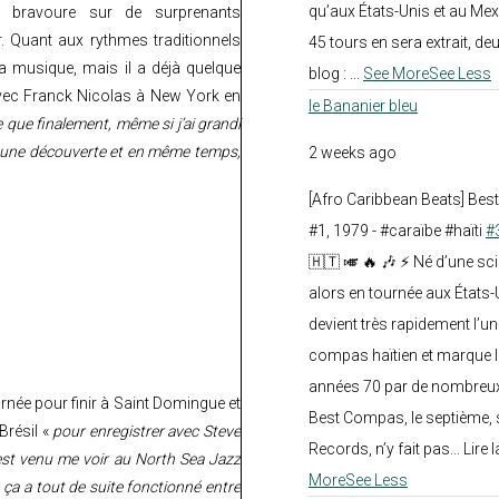
qu’aux États-Unis et au Mex
 bravoure sur de surprenants
r. Quant aux rythmes traditionnels
45 tours en sera extrait, deux.
 musique, mais il a déjà quelque
blog :
...
See More
See Less
avec Franck Nicolas à New York en
le Bananier bleu
e que finalement, même si j’ai grandi
ois une découverte et en même temps,
2 weeks ago
[Afro Caribbean Beats] Be
#1, 1979 - #caraïbe #haïti
#
🇭🇹 🎺 🔥 🎶 ⚡ Né d’une sc
alors en tournée aux États
devient très rapidement l’
compas haïtien et marque l
années 70 par de nombreux
urnée pour finir à Saint Domingue et
Best Compas, le septième, 
Brésil «
pour enregistrer avec Steve
Records, n’y fait pas... Lire l
l est venu me voir au North Sea Jazz
More
See Less
, ça a tout de suite fonctionné entre