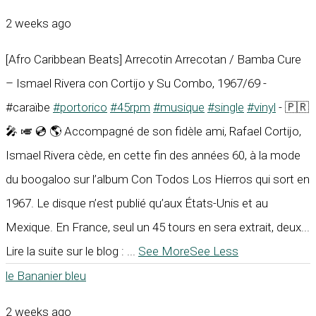
2 weeks ago
[Afro Caribbean Beats] Arrecotin Arrecotan / Bamba Cure
– Ismael Rivera con Cortijo y Su Combo, 1967/69 -
#caraïbe
#portorico
#45rpm
#musique
#single
#vinyl
- 🇵🇷
🎤 🎺 💿 🌎 Accompagné de son fidèle ami, Rafael Cortijo,
Ismael Rivera cède, en cette fin des années 60, à la mode
du boogaloo sur l’album Con Todos Los Hierros qui sort en
1967. Le disque n’est publié qu’aux États-Unis et au
Mexique. En France, seul un 45 tours en sera extrait, deux...
Lire la suite sur le blog :
...
See More
See Less
le Bananier bleu
2 weeks ago