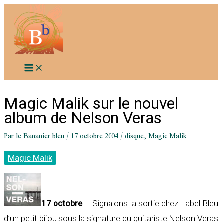
Aller
au
contenu
Magic Malik sur le nouvel
album de Nelson Veras
Par
le Bananier bleu
/
17 octobre 2004
/
disque
,
Magic Malik
Magic Malik
17 octobre
– Signalons la sortie chez Label Bleu
d’un petit bijou sous la signature du guitariste
Nelson Veras