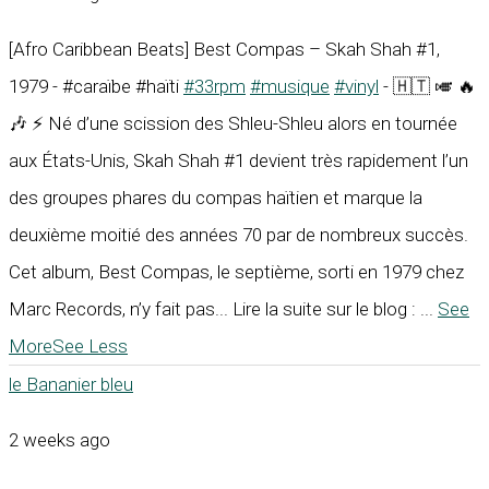
[Afro Caribbean Beats] Best Compas – Skah Shah #1,
1979 - #caraïbe #haïti
#33rpm
#musique
#vinyl
- 🇭🇹 🎺 🔥
🎶 ⚡ Né d’une scission des Shleu-Shleu alors en tournée
aux États-Unis, Skah Shah #1 devient très rapidement l’un
des groupes phares du compas haïtien et marque la
deuxième moitié des années 70 par de nombreux succès.
Cet album, Best Compas, le septième, sorti en 1979 chez
Marc Records, n’y fait pas... Lire la suite sur le blog :
...
See
More
See Less
le Bananier bleu
2 weeks ago