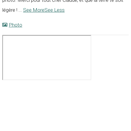
légère !
...
See More
See Less
Photo