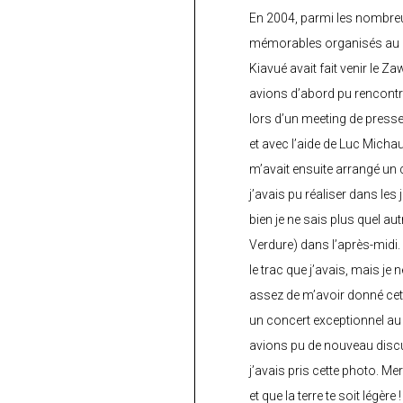
En 2004, parmi les nombre
mémorables organisés au C
Kiavué avait fait venir le Z
avions d’abord pu rencontr
lors d’un meeting de press
et avec l’aide de Luc Micha
m’avait ensuite arrangé un 
j’avais pu réaliser dans les
bien je ne sais plus quel aut
Verdure) dans l’après-midi.
le trac que j’avais, mais je 
assez de m’avoir donné cette
un concert exceptionnel au 
avions pu de nouveau discu
j’avais pris cette photo. Me
et que la terre te soit légère 