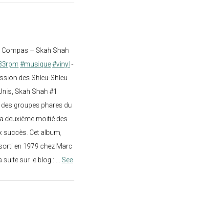
st Compas – Skah Shah
33rpm
#musique
#vinyl
-
ission des Shleu-Shleu
-Unis, Skah Shah #1
un des groupes phares du
a deuxième moitié des
 succès. Cet album,
sorti en 1979 chez Marc
a suite sur le blog :
...
See