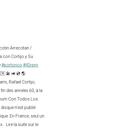
cotin Arrecotan /
 con Cortijo y Su
e
#portorico
#45rpm
🇷 🎤 🎺 💿 🌎
mi, Rafael Cortijo,
 fin des années 60, à la
lbum Con Todos Los
 disque n’est publié
ique. En France, seul un
.. Lire la suite sur le