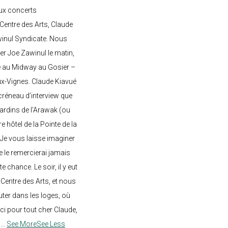
ux concerts
entre des Arts, Claude
awinul Syndicate. Nous
er Joe Zawinul le matin,
e au Midway au Gosier –
ux-Vignes. Claude Kiavué
créneau d’interview que
 jardins de l’Arawak (ou
re hôtel de la Pointe de la
 Je vous laisse imaginer
ne le remercierai jamais
 chance. Le soir, il y eut
Centre des Arts, et nous
ter dans les loges, où
rci pour tout cher Claude,
!
...
See More
See Less