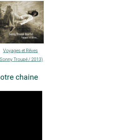
Voyages et Rêves
(Sonny Troupé / 2013)
otre chaine