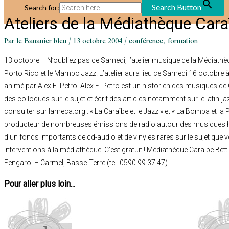
Search Button
Search for:
Ateliers de la Médiathèque Cara
Par
le Bananier bleu
/
13 octobre 2004
/
conférence
,
formation
13 octobre – N’oubliez pas ce Samedi,
l’atelier musique de la Médiath
Porto Rico et le Mambo Jazz
. L’atelier aura lieu ce Samedi 16 octobre
animé par Alex E. Petro.
Alex E. Petro
est un historien des musiques de C
des colloques sur le sujet et écrit des articles notamment sur le latin-ja
consulter sur lameca.org : « La Caraïbe et le Jazz » et « La Bomba et la Pl
producteur de nombreuses émissions de radio autour des musiques h
d’un fonds importants de cd-audio et de vinyles rares sur le sujet que 
interventions à la médiathèque. C’est gratuit ! Médiathèque Caraïbe Bet
Fengarol – Carmel, Basse-Terre (tel. 0590 99 37 47)
Pour aller plus loin...