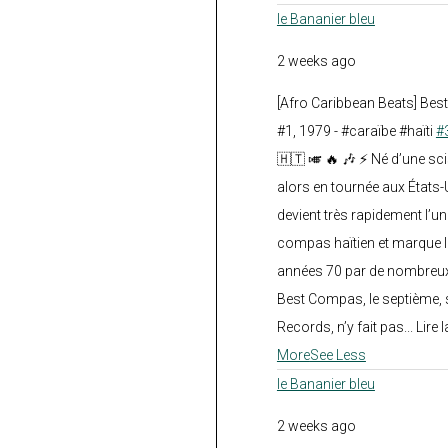
le Bananier bleu
2 weeks ago
[Afro Caribbean Beats] Be
#1, 1979 - #caraïbe #haïti
#
🇭🇹 🎺 🔥 🎶 ⚡ Né d’une sc
alors en tournée aux États
devient très rapidement l’
compas haïtien et marque l
années 70 par de nombreux
Best Compas, le septième, 
Records, n’y fait pas... Lire l
More
See Less
le Bananier bleu
2 weeks ago