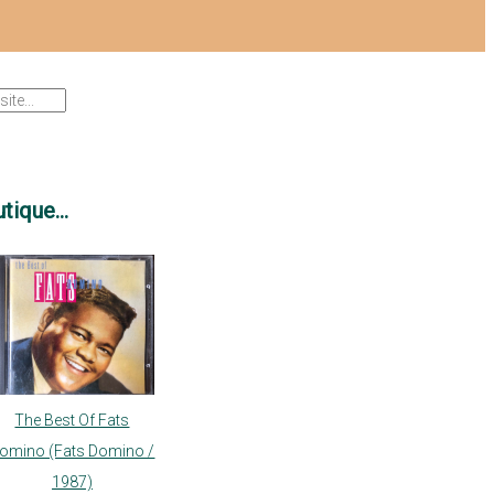
tique...
The Best Of Fats
omino (Fats Domino /
1987)