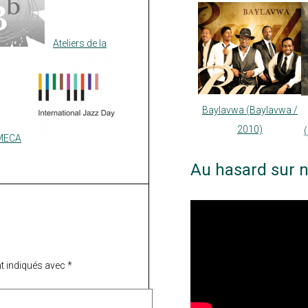
Ateliers de la
Baylavwa (Baylavwa /
2010)
AMECA
Au hasard sur n
t indiqués avec
*