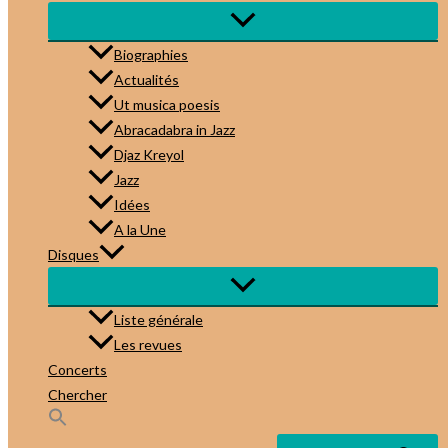
Biographies
Actualités
Ut musica poesis
Abracadabra in Jazz
Djaz Kreyol
Jazz
Idées
A la Une
Disques
Liste générale
Les revues
Concerts
Chercher