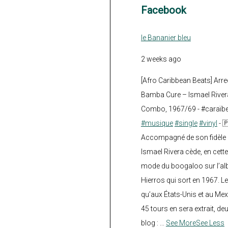
Facebook
le Bananier bleu
2 weeks ago
[Afro Caribbean Beats] Arre
Bamba Cure – Ismael Rivera
Combo, 1967/69 - #caraïb
#musique
#single
#vinyl
- 
Accompagné de son fidèle a
Ismael Rivera cède, en cette
mode du boogaloo sur l’a
Hierros qui sort en 1967. Le
qu’aux États-Unis et au Mex
45 tours en sera extrait, deux.
blog :
...
See More
See Less