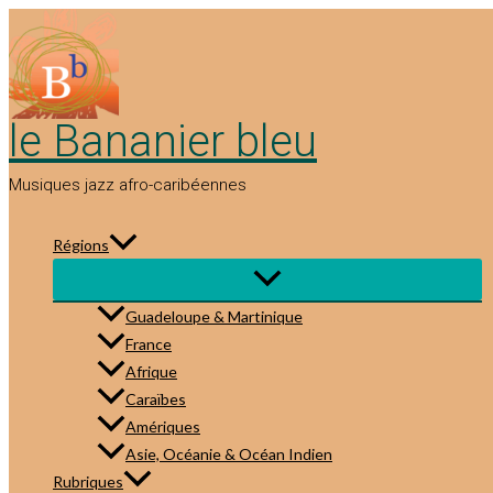
Aller
au
contenu
le Bananier bleu
Musiques jazz afro-caribéennes
Régions
Guadeloupe & Martinique
France
Afrique
Caraïbes
Amériques
Asie, Océanie & Océan Indien
Rubriques