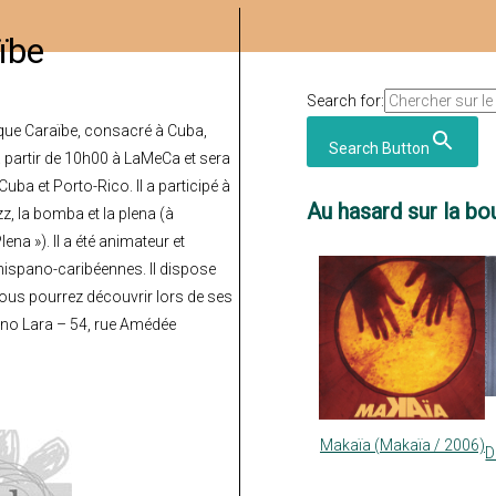
ïbe
Search for:
èque Caraïbe
, consacré à
Cuba,
Search Button
 à partir de 10h00 à LaMeCa et sera
uba et Porto-Rico. Il a participé à
Au hasard sur la bou
zz, la bomba et la plena (à
ena »). Il a été animateur et
ispano-caribéennes. Il dispose
vous pourrez découvrir lors de ses
tino Lara – 54, rue Amédée
Makaïa (Makaïa / 2006)
D