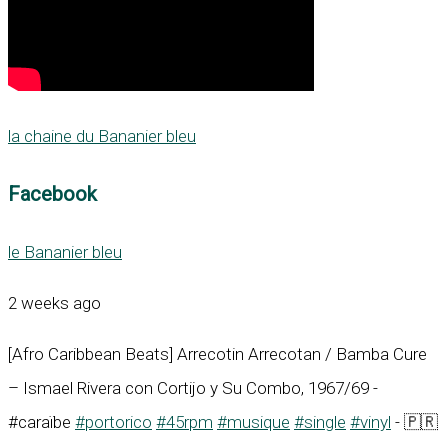
la chaine du Bananier bleu
Facebook
le Bananier bleu
2 weeks ago
[Afro Caribbean Beats] Arrecotin Arrecotan / Bamba Cure
– Ismael Rivera con Cortijo y Su Combo, 1967/69 -
#caraïbe
#portorico
#45rpm
#musique
#single
#vinyl
- 🇵🇷