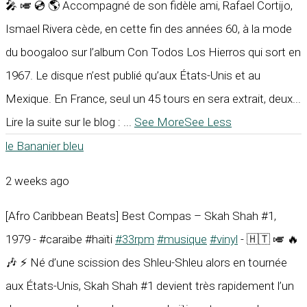
🎤 🎺 💿 🌎 Accompagné de son fidèle ami, Rafael Cortijo,
Ismael Rivera cède, en cette fin des années 60, à la mode
du boogaloo sur l’album Con Todos Los Hierros qui sort en
1967. Le disque n’est publié qu’aux États-Unis et au
Mexique. En France, seul un 45 tours en sera extrait, deux...
Lire la suite sur le blog :
...
See More
See Less
le Bananier bleu
2 weeks ago
[Afro Caribbean Beats] Best Compas – Skah Shah #1,
1979 - #caraïbe #haïti
#33rpm
#musique
#vinyl
- 🇭🇹 🎺 🔥
🎶 ⚡ Né d’une scission des Shleu-Shleu alors en tournée
aux États-Unis, Skah Shah #1 devient très rapidement l’un