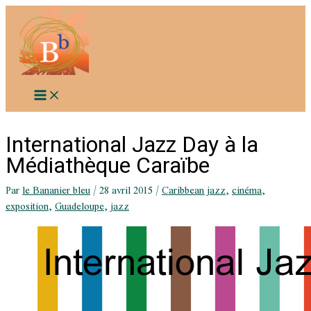
Aller
au
contenu
International Jazz Day à la
Médiathèque Caraïbe
Par
le Bananier bleu
/
28 avril 2015
/
Caribbean jazz
,
cinéma
,
exposition
,
Guadeloupe
,
jazz