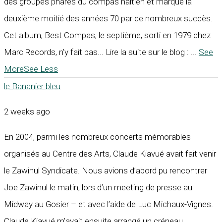
des groupes phares du compas haïtien et marque la
deuxième moitié des années 70 par de nombreux succès.
Cet album, Best Compas, le septième, sorti en 1979 chez
Marc Records, n’y fait pas... Lire la suite sur le blog :
...
See
More
See Less
le Bananier bleu
2 weeks ago
En 2004, parmi les nombreux concerts mémorables
organisés au Centre des Arts, Claude Kiavué avait fait venir
le Zawinul Syndicate. Nous avions d’abord pu rencontrer
Joe Zawinul le matin, lors d’un meeting de presse au
Midway au Gosier – et avec l’aide de Luc Michaux-Vignes.
Claude Kiavué m’avait ensuite arrangé un créneau