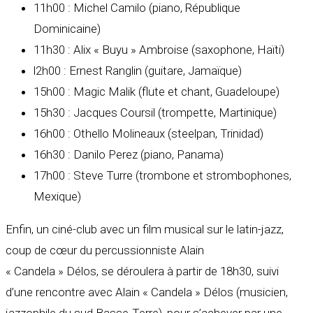
11h00 : Michel Camilo (piano, République
Dominicaine)
11h30 : Alix « Buyu » Ambroise (saxophone, Haïti)
l2h00 : Ernest Ranglin (guitare, Jamaïque)
15h00 : Magic Malik (flute et chant, Guadeloupe)
15h30 : Jacques Coursil (trompette, Martinique)
16h00 : Othello Molineaux (steelpan, Trinidad)
16h30 : Danilo Perez (piano, Panama)
17h00 : Steve Turre (trombone et strombophones,
Mexique)
Enfin, un ciné-club avec un film musical sur le latin-jazz,
coup de cœur du percussionniste Alain
« Candela » Délos, se déroulera à partir de 18h30, suivi
d’une rencontre avec Alain « Candela » Délos (musicien,
jazzophile du sud Basse-Terre), pour s’achever par une