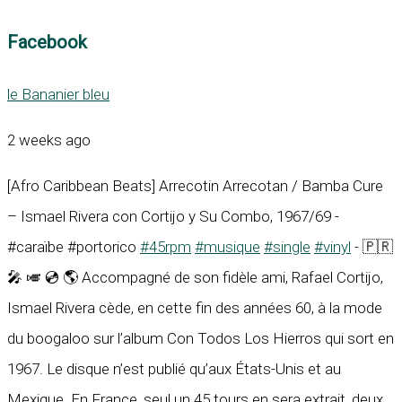
Facebook
le Bananier bleu
2 weeks ago
[Afro Caribbean Beats] Arrecotin Arrecotan / Bamba Cure
– Ismael Rivera con Cortijo y Su Combo, 1967/69 -
#caraïbe #portorico
#45rpm
#musique
#single
#vinyl
- 🇵🇷
🎤 🎺 💿 🌎 Accompagné de son fidèle ami, Rafael Cortijo,
Ismael Rivera cède, en cette fin des années 60, à la mode
du boogaloo sur l’album Con Todos Los Hierros qui sort en
1967. Le disque n’est publié qu’aux États-Unis et au
Mexique. En France, seul un 45 tours en sera extrait, deux...