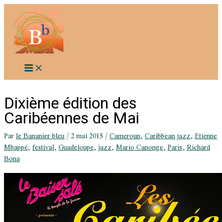
Aller
au
contenu
Dixième édition des
Caribéennes de Mai
Par
le Bananier bleu
/
2 mai 2015
/
Cameroun
,
Caribbean jazz
,
Etienne
Mbappé
,
festival
,
Guadeloupe
,
jazz
,
Mario Canonge
,
Paris
,
Richard
Bona