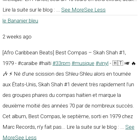
Lire la suite sur le blog :
...
See More
See Less
le Bananier bleu
2 weeks ago
[Afro Caribbean Beats] Best Compas – Skah Shah #1,
1979 - #caraïbe #haïti
#33rpm
#musique
#vinyl
- 🇭🇹 🎺 🔥
🎶 ⚡ Né d’une scission des Shleu-Shleu alors en tournée
aux États-Unis, Skah Shah #1 devient très rapidement l’un
des groupes phares du compas haïtien et marque la
deuxième moitié des années 70 par de nombreux succès.
Cet album, Best Compas, le septième, sorti en 1979 chez
Marc Records, n’y fait pas... Lire la suite sur le blog :
...
See
More
See Less