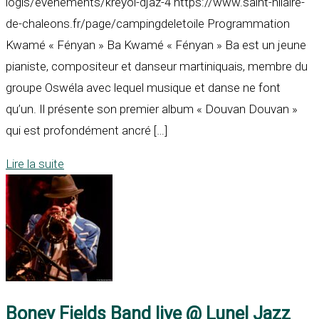
logis/evenements/kreyol-djaz-4 https://www.saint-hilaire-
de-chaleons.fr/page/campingdeletoile Programmation
Kwamé « Fényan » Ba Kwamé « Fényan » Ba est un jeune
pianiste, compositeur et danseur martiniquais, membre du
groupe Oswéla avec lequel musique et danse ne font
qu’un. Il présente son premier album « Douvan Douvan »
qui est profondément ancré […]
Lire la suite
Boney Fields Band live @ Lunel Jazz