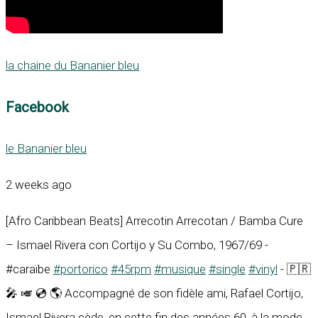
la chaine du Bananier bleu
Facebook
le Bananier bleu
2 weeks ago
[Afro Caribbean Beats] Arrecotin Arrecotan / Bamba Cure
– Ismael Rivera con Cortijo y Su Combo, 1967/69 -
#caraïbe
#portorico
#45rpm
#musique
#single
#vinyl
- 🇵🇷
🎤 🎺 💿 🌎 Accompagné de son fidèle ami, Rafael Cortijo,
Ismael Rivera cède, en cette fin des années 60, à la mode