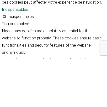
ces cookies peut affecter votre expérience de navigation.
Indispensables
Indispensables
Toujours activé
Necessary cookies are absolutely essential for the
website to function properly. These cookies ensure basic
functionalities and security features of the website,
anonymously.
Cookie
Durée
Description
This cookie is set by GDPR
Cookie Consent plugin. The
cookielawinfo-
11
cookie is used to store the
checkbox-analytics
months
user consent for the
cookies in the category
"Analytics".