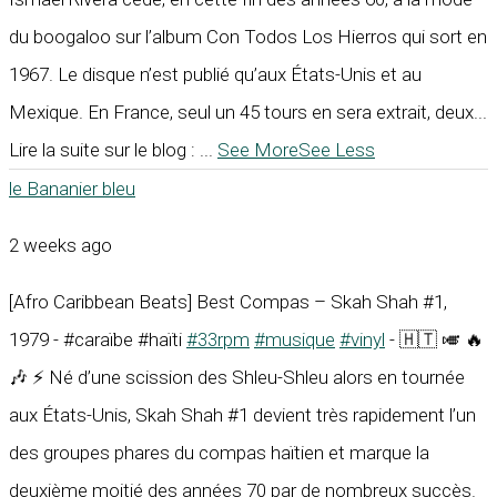
du boogaloo sur l’album Con Todos Los Hierros qui sort en
1967. Le disque n’est publié qu’aux États-Unis et au
Mexique. En France, seul un 45 tours en sera extrait, deux...
Lire la suite sur le blog :
...
See More
See Less
le Bananier bleu
2 weeks ago
[Afro Caribbean Beats] Best Compas – Skah Shah #1,
1979 - #caraïbe #haïti
#33rpm
#musique
#vinyl
- 🇭🇹 🎺 🔥
🎶 ⚡ Né d’une scission des Shleu-Shleu alors en tournée
aux États-Unis, Skah Shah #1 devient très rapidement l’un
des groupes phares du compas haïtien et marque la
deuxième moitié des années 70 par de nombreux succès.