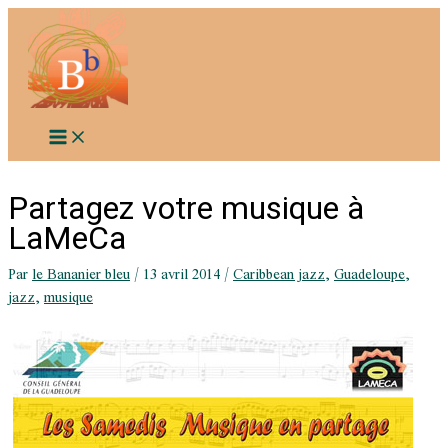
Aller
au
contenu
Partagez votre musique à
LaMeCa
Par
le Bananier bleu
/
13 avril 2014
/
Caribbean jazz
,
Guadeloupe
,
jazz
,
musique