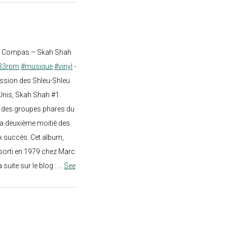
st Compas – Skah Shah
33rpm
#musique
#vinyl
-
ission des Shleu-Shleu
-Unis, Skah Shah #1
un des groupes phares du
a deuxième moitié des
 succès. Cet album,
sorti en 1979 chez Marc
a suite sur le blog :
...
See