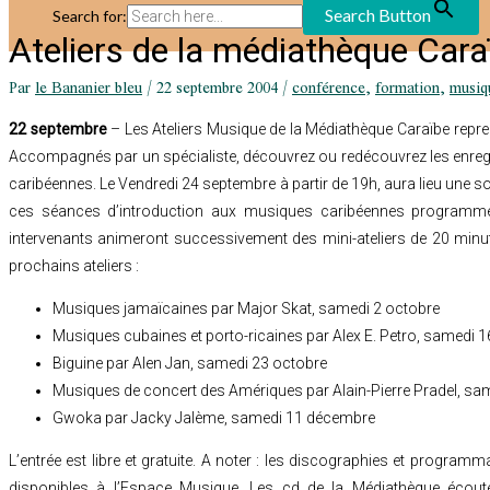
Search Button
Search for:
Ateliers de la médiathèque Cara
Par
le Bananier bleu
/
22 septembre 2004
/
conférence
,
formation
,
musiq
22 septembre
– Les
Ateliers Musique de la Médiathèque Caraïbe repr
Accompagnés par un spécialiste, découvrez ou redécouvrez les enre
caribéennes. Le Vendredi 24 septembre à partir de 19h, aura lieu une 
ces séances d’introduction aux musiques caribéennes programmé
intervenants animeront successivement des mini-ateliers de 20 min
prochains ateliers :
Musiques jamaïcaines par Major Skat, samedi 2 octobre
Musiques cubaines et porto-ricaines par Alex E. Petro, samedi 
Biguine par Alen Jan, samedi 23 octobre
Musiques de concert des Amériques par Alain-Pierre Pradel, sa
Gwoka par Jacky Jalème, samedi 11 décembre
L’entrée est libre et gratuite. A noter : les discographies et program
disponibles à l’Espace Musique. Les cd de la Médiathèque écouté