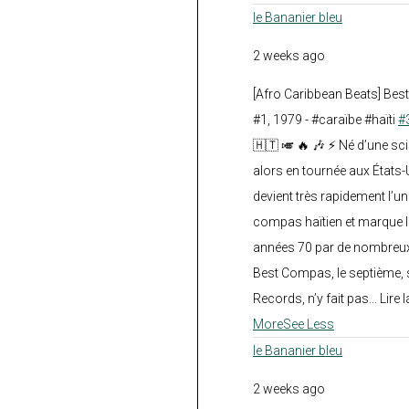
le Bananier bleu
2 weeks ago
[Afro Caribbean Beats] Be
#1, 1979 - #caraïbe #haïti
#
🇭🇹 🎺 🔥 🎶 ⚡ Né d’une sc
alors en tournée aux États
devient très rapidement l’
compas haïtien et marque l
années 70 par de nombreux
Best Compas, le septième, 
Records, n’y fait pas... Lire l
More
See Less
le Bananier bleu
2 weeks ago