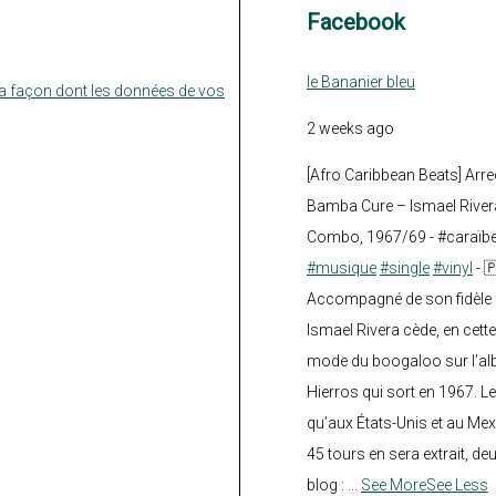
Facebook
le Bananier bleu
la façon dont les données de vos
2 weeks ago
[Afro Caribbean Beats] Arre
Bamba Cure – Ismael Rivera
Combo, 1967/69 - #caraïb
#musique
#single
#vinyl
- 
Accompagné de son fidèle a
Ismael Rivera cède, en cette
mode du boogaloo sur l’a
Hierros qui sort en 1967. Le
qu’aux États-Unis et au Mex
45 tours en sera extrait, deux.
blog :
...
See More
See Less