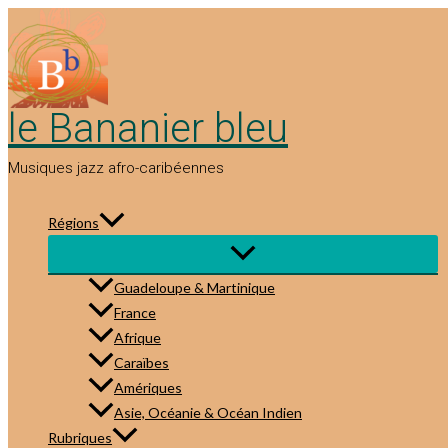
Aller
au
contenu
le Bananier bleu
Musiques jazz afro-caribéennes
Régions
Guadeloupe & Martinique
France
Afrique
Caraïbes
Amériques
Asie, Océanie & Océan Indien
Rubriques