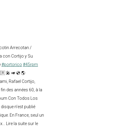
cotin Arrecotan /
 con Cortijo y Su
e
#portorico
#45rpm
🇷 🎤 🎺 💿 🌎
mi, Rafael Cortijo,
 fin des années 60, à la
lbum Con Todos Los
 disque n’est publié
ique. En France, seul un
.. Lire la suite sur le