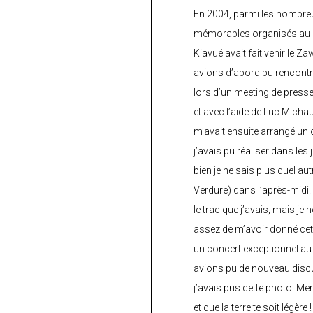
En 2004, parmi les nombre
mémorables organisés au C
Kiavué avait fait venir le Z
avions d’abord pu rencontr
lors d’un meeting de press
et avec l’aide de Luc Micha
m’avait ensuite arrangé un 
j’avais pu réaliser dans les
bien je ne sais plus quel aut
Verdure) dans l’après-midi.
le trac que j’avais, mais je 
assez de m’avoir donné cette
un concert exceptionnel au 
avions pu de nouveau discu
j’avais pris cette photo. Me
et que la terre te soit légère 