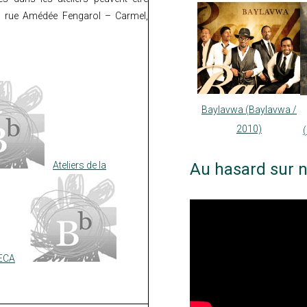
, rue Amédée Fengarol – Carmel,
Baylavwa (Baylavwa /
2010)
Au hasard sur n
Ateliers de la
MECA