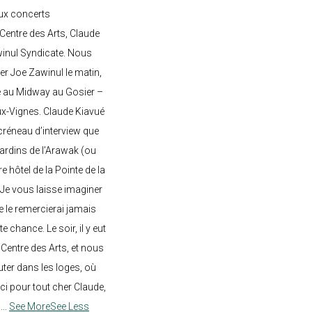
ux concerts
entre des Arts, Claude
awinul Syndicate. Nous
er Joe Zawinul le matin,
e au Midway au Gosier –
ux-Vignes. Claude Kiavué
créneau d’interview que
 jardins de l’Arawak (ou
re hôtel de la Pointe de la
 Je vous laisse imaginer
ne le remercierai jamais
 chance. Le soir, il y eut
Centre des Arts, et nous
ter dans les loges, où
rci pour tout cher Claude,
!
...
See More
See Less