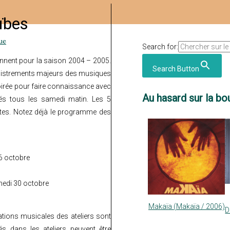
ïbes
ue
Search for:
ennent pour la saison 2004 – 2005
.
Search Button
gistrements majeurs des musiques
soirée pour faire connaissance avec
Au hasard sur la bou
s tous les samedi matin. Les 5
utes. Notez déjà le programme des
16 octobre
medi 30 octobre
Makaïa (Makaïa / 2006)
D
mations musicales des ateliers sont
s dans les ateliers peuvent être