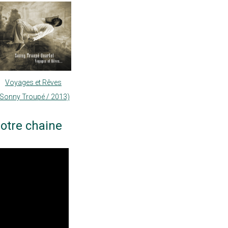
Voyages et Rêves
(Sonny Troupé / 2013)
otre chaine