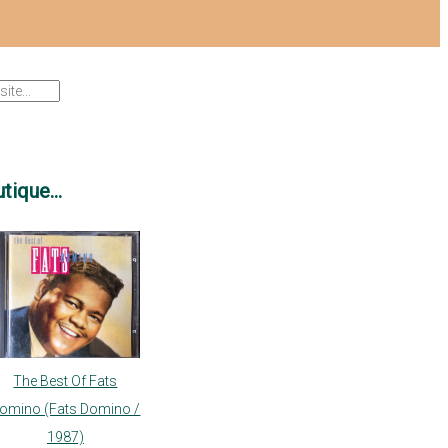
tique...
The Best Of Fats
omino (Fats Domino /
1987)