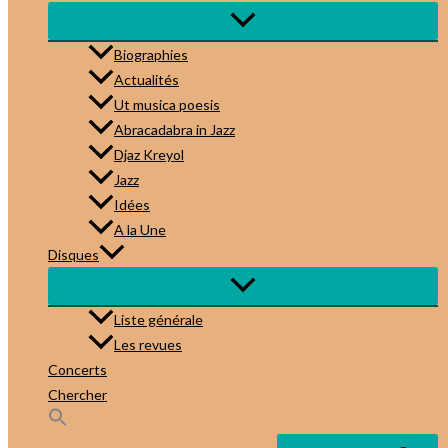
Biographies
Actualités
Ut musica poesis
Abracadabra in Jazz
Djaz Kreyol
Jazz
Idées
A la Une
Disques
Liste générale
Les revues
Concerts
Chercher