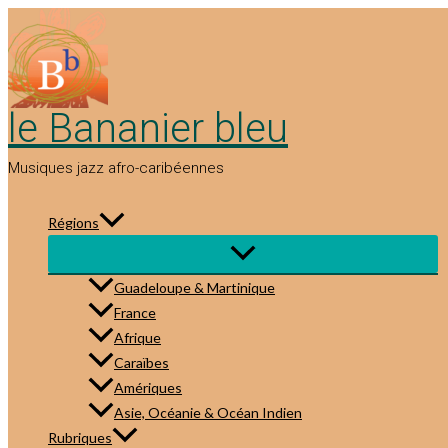
Aller
au
contenu
le Bananier bleu
Musiques jazz afro-caribéennes
Régions
Guadeloupe & Martinique
France
Afrique
Caraïbes
Amériques
Asie, Océanie & Océan Indien
Rubriques