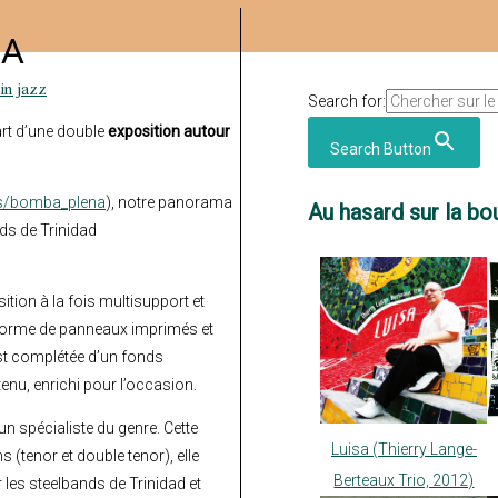
CA
tin jazz
Search for:
rt d’une double
exposition autour
Search Button
s/bomba_plena
), notre panorama
Au hasard sur la bou
ds de Trinidad
ition à la fois multisupport et
 forme de panneaux imprimés et
 est complétée d’un fonds
enu, enrichi pour l’occasion.
un spécialiste du genre. Cette
Luisa (Thierry Lange-
s (tenor et double tenor), elle
Berteaux Trio, 2012)
 les steelbands de Trinidad et