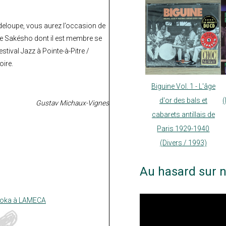
adeloupe, vous aurez l’occasion de
upe Sakésho dont il est membre se
stival Jazz à Pointe-à-Pitre /
oire.
Biguine Vol. 1 - L'âge
d'or des bals et
Gustav Michaux-Vignes
cabarets antillais de
Paris 1929-1940
(Divers / 1993)
Au hasard sur n
oka à LAMECA