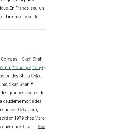
ique. En France, seul un
.. Lire la suite sur le
st Compas – Skah Shah
33rpm
#musique
#vinyl
-
ission des Shleu-Shleu
-Unis, Skah Shah #1
un des groupes phares du
a deuxième moitié des
 succès. Cet album,
sorti en 1979 chez Marc
a suite sur le blog :
...
See