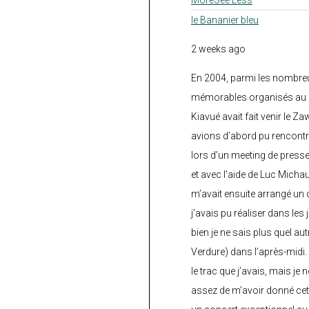
le Bananier bleu
2 weeks ago
En 2004, parmi les nombre
mémorables organisés au C
Kiavué avait fait venir le Z
avions d’abord pu rencontr
lors d’un meeting de press
et avec l’aide de Luc Micha
m’avait ensuite arrangé un 
j’avais pu réaliser dans les
bien je ne sais plus quel aut
Verdure) dans l’après-midi.
le trac que j’avais, mais je 
assez de m’avoir donné cette