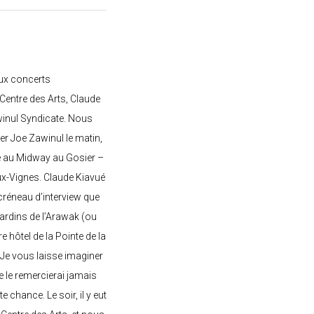
ux concerts
entre des Arts, Claude
awinul Syndicate. Nous
er Joe Zawinul le matin,
e au Midway au Gosier –
ux-Vignes. Claude Kiavué
créneau d’interview que
 jardins de l’Arawak (ou
re hôtel de la Pointe de la
 Je vous laisse imaginer
ne le remercierai jamais
 chance. Le soir, il y eut