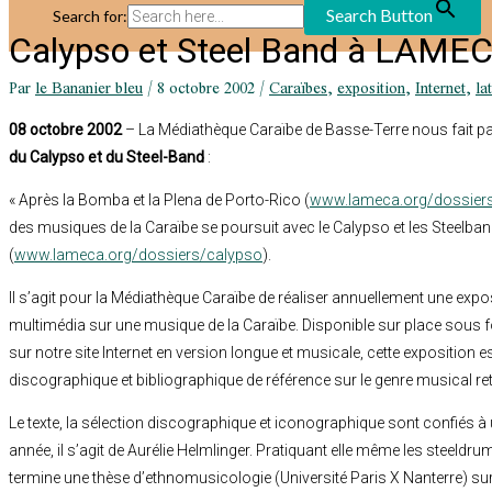
Search Button
Search for:
Calypso et Steel Band à LAME
Par
le Bananier bleu
/
8 octobre 2002
/
Caraïbes
,
exposition
,
Internet
,
la
08 octobre 2002
– La Médiathèque Caraïbe de Basse-Terre nous fait pa
du Calypso et du Steel-Band
:
« Après la Bomba et la Plena de Porto-Rico (
www.lameca.org/dossier
des musiques de la Caraïbe se poursuit avec le Calypso et les Steelban
(
www.lameca.org/dossiers/calypso
).
Il s’agit pour la Médiathèque Caraïbe de réaliser annuellement une expos
multimédia sur une musique de la Caraïbe. Disponible sur place sous
sur notre site Internet en version longue et musicale, cette exposition
discographique et bibliographique de référence sur le genre musical ret
Le texte, la sélection discographique et iconographique sont confiés à 
année, il s’agit de Aurélie Helmlinger. Pratiquant elle même les steeldrum
termine une thèse d’ethnomusicologie (Université Paris X Nanterre) sur