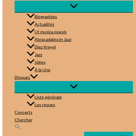
Biographies
Actualités
Ut musica poesis
Abracadabra in Jazz
Djaz Kreyol
Jazz
Idées
A la Une
Disques
Liste générale
Les revues
Concerts
Chercher