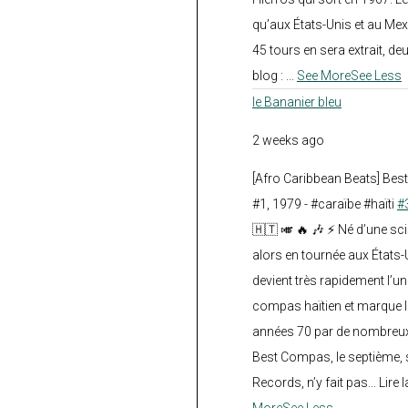
qu’aux États-Unis et au Mex
45 tours en sera extrait, deux.
blog :
...
See More
See Less
le Bananier bleu
2 weeks ago
[Afro Caribbean Beats] Be
#1, 1979 - #caraïbe #haïti
#
🇭🇹 🎺 🔥 🎶 ⚡ Né d’une sc
alors en tournée aux États
devient très rapidement l’
compas haïtien et marque l
années 70 par de nombreux
Best Compas, le septième, 
Records, n’y fait pas... Lire l
More
See Less