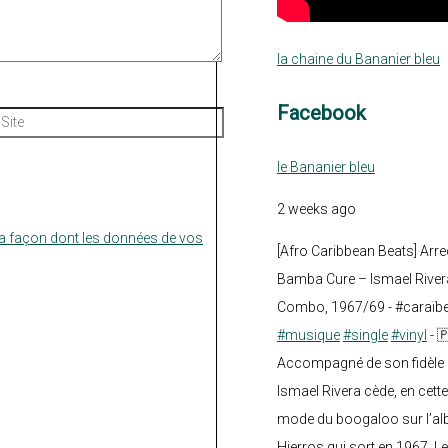
la chaine du Bananier bleu
Facebook
Site
le Bananier bleu
2 weeks ago
la façon dont les données de vos
[Afro Caribbean Beats] Arre
Bamba Cure – Ismael Rivera
Combo, 1967/69 - #caraïb
#musique
#single
#vinyl
- 
Accompagné de son fidèle a
Ismael Rivera cède, en cette
mode du boogaloo sur l’a
Hierros qui sort en 1967. Le