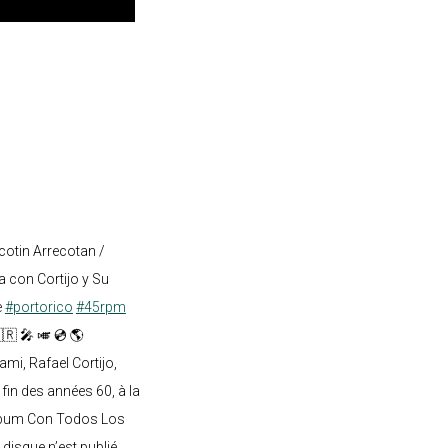
cotin Arrecotan /
 con Cortijo y Su
e
#portorico
#45rpm
🇷 🎤 🎺 💿 🌎
mi, Rafael Cortijo,
 fin des années 60, à la
lbum Con Todos Los
 disque n’est publié