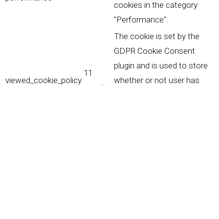
cookies in the category
"Performance".
The cookie is set by the
GDPR Cookie Consent
plugin and is used to store
11
viewed_cookie_policy
whether or not user has
months
consented to the use of
cookies. It does not store
any personal data.
Fonctionnalités
Fonctionnalités
Functional cookies help to perform certain functionalities
like sharing the content of the website on social media
platforms, collect feedbacks, and other third-party
features.