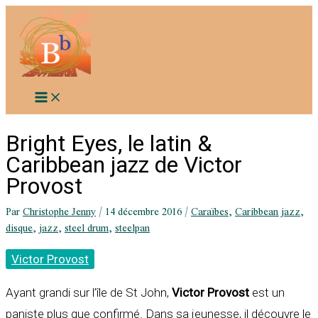
Aller
au
contenu
Bright Eyes, le latin &
Caribbean jazz de Victor
Provost
Par
Christophe Jenny
/
14 décembre 2016
/
Caraïbes
,
Caribbean jazz
,
disque
,
jazz
,
steel drum
,
steelpan
Victor Provost
Ayant grandi sur l’île de St John,
Victor Provost
est un
paniste plus que confirmé. Dans sa jeunesse, il découvre le