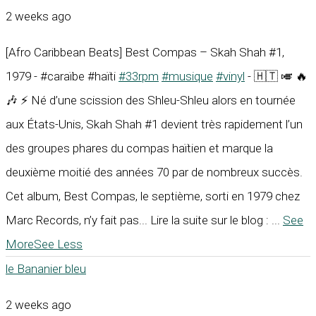
2 weeks ago
[Afro Caribbean Beats] Best Compas – Skah Shah #1,
1979 - #caraïbe #haïti
#33rpm
#musique
#vinyl
- 🇭🇹 🎺 🔥
🎶 ⚡ Né d’une scission des Shleu-Shleu alors en tournée
aux États-Unis, Skah Shah #1 devient très rapidement l’un
des groupes phares du compas haïtien et marque la
deuxième moitié des années 70 par de nombreux succès.
Cet album, Best Compas, le septième, sorti en 1979 chez
Marc Records, n’y fait pas... Lire la suite sur le blog :
...
See
More
See Less
le Bananier bleu
2 weeks ago