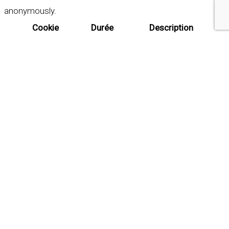
anonymously.
Cookie
Durée
Description
This cookie is set by GDPR
Cookie Consent plugin. The
cookielawinfo-
11
cookie is used to store the
checkbox-analytics
months
user consent for the
cookies in the category
"Analytics".
The cookie is set by GDPR
cookie consent to record
cookielawinfo-
11
the user consent for the
checkbox-functional
months
cookies in the category
"Functional".
This cookie is set by GDPR