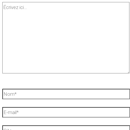
Écrivez
ici…
Nom*
E-
mail*
Site