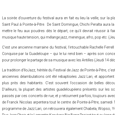
La soirée d’ouverture du festival aura en fait eu lieu la veille, sur la p
Saint Paul à Pointe-à-Pitre. De Saint Domingue, Chichi Peralta aura la
mettre le feu aux poudres dès le départ, ce qu’il devrait réussir à fai
musique haute tension, qui mélange jazz, merengue, afro, pop etc. (J
C’est une ancienne marraine du festival, l’intouchable Rachelle Ferrell
Conquise par la Guadeloupe – qui le lui rend bien – après son concert
pour prolonger le partage de sa musique avec les Antilles (Jeudi 14 d
La tradition d’IloJazz, héritée du Festival de Jazz de Pointe-à-Pitre, c’
anciennes déambulations ont été rebaptisées Jazz Lari, et apportent
plus près des habitants. C’est souvent l’occasion de belles découv
D’ailleurs, la plupart des artistes guadeloupéens présents sur les sc
passés par ces concerts de rue, et y retournent parfois, toujours avec 
de Franck Nicolas arpentera tout le centre de Pointe-à-Pitre, samedi
programme de Jazz Lari, on retrouvera également Chabela, Wopso, Yva
Rue Jazz Choir et le Lamentin Karukera Big Bang Project tout au long d