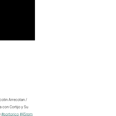
cotin Arrecotan /
 con Cortijo y Su
e
#portorico
#45rpm