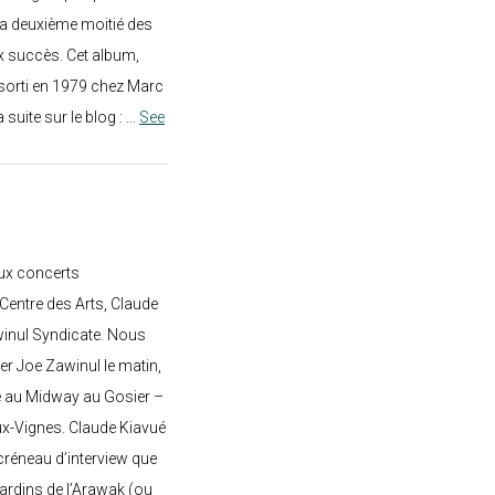
a deuxième moitié des
 succès. Cet album,
sorti en 1979 chez Marc
a suite sur le blog :
...
See
ux concerts
entre des Arts, Claude
awinul Syndicate. Nous
er Joe Zawinul le matin,
e au Midway au Gosier –
ux-Vignes. Claude Kiavué
créneau d’interview que
 jardins de l’Arawak (ou