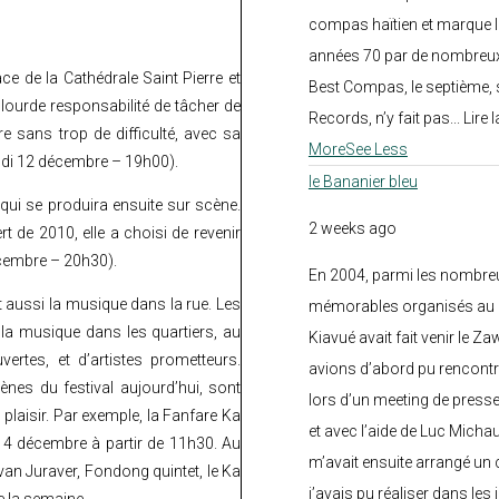
compas haïtien et marque l
années 70 par de nombreux
lace de la Cathédrale Saint Pierre et
Best Compas, le septième, 
 lourde responsabilité de tâcher de
Records, n’y fait pas... Lire l
re sans trop de difficulté, avec sa
More
See Less
eudi 12 décembre – 19h00).
le Bananier bleu
 qui se produira ensuite sur scène.
2 weeks ago
 de 2010, elle a choisi de revenir
écembre – 20h30).
En 2004, parmi les nombre
est aussi la musique dans la rue. Les
mémorables organisés au C
 la musique dans les quartiers, au
Kiavué avait fait venir le Z
ertes, et d’artistes prometteurs.
avions d’abord pu rencontr
ènes du festival aujourd’hui, sont
lors d’un meeting de press
plaisir. Par exemple, la Fanfare Ka
et avec l’aide de Luc Micha
 14 décembre à partir de 11h30. Au
m’avait ensuite arrangé un 
n Juraver, Fondong quintet, le Ka
j’avais pu réaliser dans les
e la semaine.