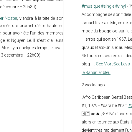
#musique
#single
#vinyl
- 
13 décembre – 20h30).
Accompagné de son fidèle a
er Noster
, viendra à la tête de son
Ismael Rivera cède, en cette
soirée qui promet d’être haute en
mode du boogaloo sur l’a
e, pour avoir été l’un des membres
Hierros qui sort en 1967. Le
et Nguyen Lê. Il s’est d’ailleurs
qu’aux États-Unis et au Mex
itre il y a quelques temps, et avait
 13 décembre – 22h00).
45 tours en sera extrait, deux.
blog :
...
See More
See Less
le Bananier bleu
2 weeks ago
[Afro Caribbean Beats] Be
#1, 1979 - #caraïbe #haïti
#
🇭🇹 🎺 🔥 🎶 ⚡ Né d’une sc
alors en tournée aux États
devient très rapidement l’