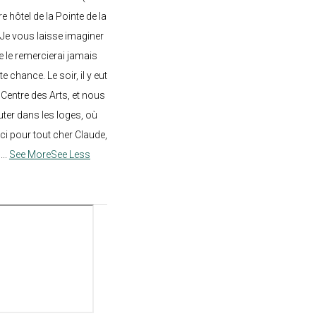
re hôtel de la Pointe de la
 Je vous laisse imaginer
ne le remercierai jamais
 chance. Le soir, il y eut
Centre des Arts, et nous
ter dans les loges, où
rci pour tout cher Claude,
!
...
See More
See Less