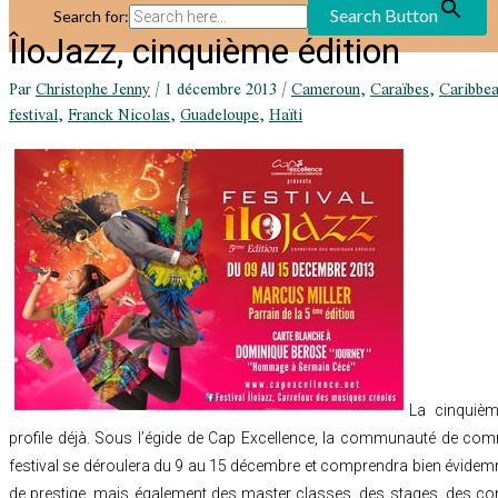
Search Button
Search for:
ÎloJazz, cinquième édition
Par
Christophe Jenny
/
1 décembre 2013
/
Cameroun
,
Caraïbes
,
Caribbea
festival
,
Franck Nicolas
,
Guadeloupe
,
Haïti
La cinquiè
profile déjà. Sous l’égide de Cap Excellence, la communauté de com
festival se déroulera du 9 au 15 décembre et comprendra bien évidem
de prestige, mais également des master classes, des stages, des co