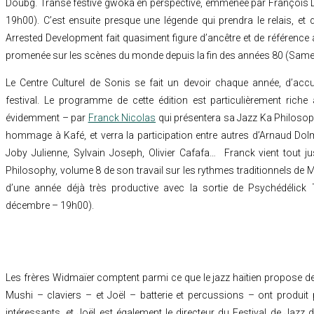
Doubg. Transe festive gwoka en perspective, emmenée par François
19h00). C’est ensuite presque une légende qui prendra le relais, et
Arrested Development fait quasiment figure d’ancêtre et de référence 
promenée sur les scènes du monde depuis la fin des années 80 (Same
Le Centre Culturel de Sonis se fait un devoir chaque année, d’accue
festival. Le programme de cette édition est particulièrement riche 
évidemment – par
Franck Nicolas
qui présentera sa Jazz Ka Philosoph
hommage à Kafé, et verra la participation entre autres d’Arnaud Dol
Joby Julienne, Sylvain Joseph, Olivier Cafafa… Franck vient tout ju
Philosophy, volume 8 de son travail sur les rythmes traditionnels de Ma
d’une année déjà très productive avec la sortie de Psychédélick 
décembre – 19h00).
Les frères Widmaïer comptent parmi ce que le jazz haïtien propose d
Mushi – claviers – et Joël – batterie et percussions – ont produit 
intéressants, et Joël est également le directeur du Festival de Jazz 