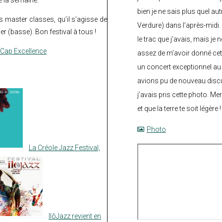
bien je ne sais plus quel aut
s master classes, qu’il s’agisse de
Verdure) dans l’après-midi.
er (basse). Bon festival à tous !
le trac que j’avais, mais je 
e Cap Excellence
assez de m’avoir donné cette
un concert exceptionnel au 
avions pu de nouveau discu
j’avais pris cette photo. Me
et que la terre te soit légère 
Photo
La Créole Jazz Festival,
IlôJazz revient en