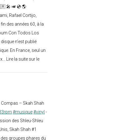
🇷 🎤 🎺 💿 🌎
mi, Rafael Cortijo,
 fin des années 60, à la
lbum Con Todos Los
 disque n’est publié
ique. En France, seul un
.. Lire la suite sur le
st Compas – Skah Shah
33rpm
#musique
#vinyl
-
ission des Shleu-Shleu
-Unis, Skah Shah #1
un des groupes phares du