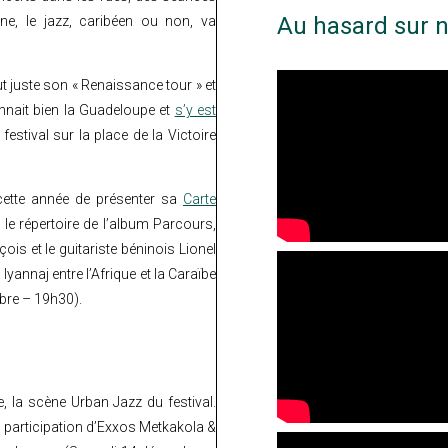
Au hasard sur n
ne, le jazz, caribéen ou non, va
ut juste son « Renaissance tour » et
nnait bien la Guadeloupe et
s’y est
festival sur la place de la Victoire
cette année de présenter sa
Carte
 le répertoire de l’album Parcours,
is et le guitariste béninois Lionel
yannaj entre l’Afrique et la Caraïbe
mbre – 19h30).
e, la scène Urban Jazz du festival.
a participation d’Exxos Metkakola &