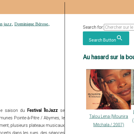
n jazz
,
Dominique Bérose
,
Search for:
Search Button
Au hasard sur la bou
me saison du
Festival ÎloJazz
se
Talou Lena (Mounira
munes Pointe-à-Pitre / Abymes, le
Mitchala / 2007)
ment, plusieurs plateaux musicaux
ncerts dans les rues, des séances