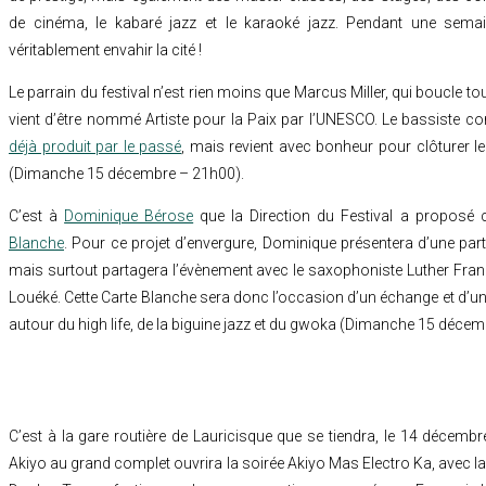
de cinéma, le kabaré jazz et le karaoké jazz. Pendant une semai
véritablement envahir la cité !
Le parrain du festival n’est rien moins que Marcus Miller, qui boucle to
vient d’être nommé Artiste pour la Paix par l’UNESCO. Le bassiste co
déjà produit par le passé
, mais revient avec bonheur pour clôturer le 
(Dimanche 15 décembre – 21h00).
C’est à
Dominique Bérose
que la Direction du Festival a proposé 
Blanche
. Pour ce projet d’envergure, Dominique présentera d’une part
mais surtout partagera l’évènement avec le saxophoniste Luther Franço
Louéké. Cette Carte Blanche sera donc l’occasion d’un échange et d’un l
autour du high life, de la biguine jazz et du gwoka (Dimanche 15 déce
C’est à la gare routière de Lauricisque que se tiendra, le 14 décembr
Akiyo au grand complet ouvrira la soirée Akiyo Mas Electro Ka, avec l