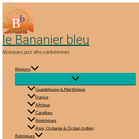
Aller
au
contenu
le Bananier bleu
Musiques jazz afro-caribéennes
Régions
Guadeloupe & Martinique
France
Afrique
Caraïbes
Amériques
Asie, Océanie & Océan Indien
Rubriques