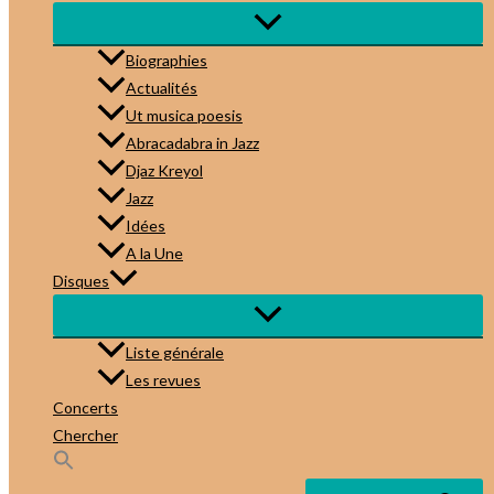
Biographies
Actualités
Ut musica poesis
Abracadabra in Jazz
Djaz Kreyol
Jazz
Idées
A la Une
Disques
Liste générale
Les revues
Concerts
Chercher