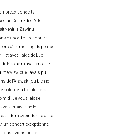
nombreux concerts
s au Centre des Arts,
ait venir le Zawinul
ons d’abord pu rencontrer
, lors d’un meeting de presse
– et avec l’aide de Luc
de Kiavué m’avait ensuite
interview que j’avais pu
ins de l’Arawak (ou bien je
e hôtel de la Pointe de la
-midi. Je vous laisse
’avais, mais je ne le
ssez de m’avoir donné cette
 eut un concert exceptionnel
et nous avions pu de