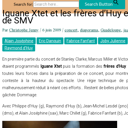
Search Button
Search for:
Iguane Xtet et les frères d’Huy 
de SMV
Par
Christophe Jenny
/
6 juin 2009
/
concert
,
diaporama
,
Guadeloupe
,
ja
Alain Joséphine
Eric Danquin
Fabrice Fanfant
Joby Julienne
Raymond d'Huy
En première partie du concert de Stanley Clarke, Marcus Miller et Vict
étaient programmés
Iguane Xtet
puis la formation des
frères d’Huy
.
toutes leurs forces dans la préparation de ce concert, pour montrer
conteste à la hauteur du spectacle. Une régie technique de pr
malheureusement réduit à néant ces efforts… Restent de belles photos
gâchée. Dommage.
Avec Philippe d’Huy (g), Raymond d’Huy (b), Jean-Michel Lesdel (p
(dms), et Alain Joséphine (sax), Marc Chillet (g), Fabrice Fanfant (b), 