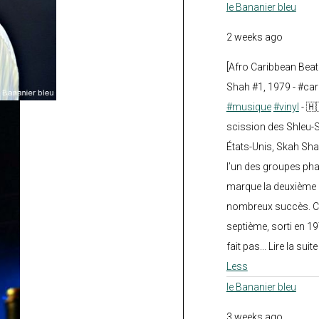
le Bananier bleu
2 weeks ago
[Afro Caribbean Bea
Shah #1, 1979 - #car
#musique
#vinyl
- 🇭
scission des Shleu-S
États-Unis, Skah Sha
l’un des groupes pha
marque la deuxième 
nombreux succès. Ce
septième, sorti en 1
fait pas... Lire la suit
Less
le Bananier bleu
3 weeks ago