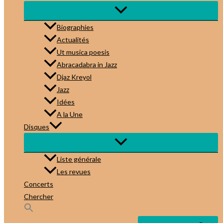
Biographies
Actualités
Ut musica poesis
Abracadabra in Jazz
Djaz Kreyol
Jazz
Idées
A la Une
Disques
Liste générale
Les revues
Concerts
Chercher