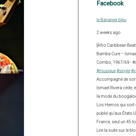
Facebook
le Bananier bleu
2 weeks ago
[Afro Caribbean Beat
Bamba Cure – Ismael
Combo, 1967/69 - #
#musique
#single
#v
Accompagné de son fi
Ismael Rivera cède, e
la mode du boogalo
Los Hierros qui sort 
publié qu’aux États-U
France, seul un 45 tou
Lire la suite sur le blo