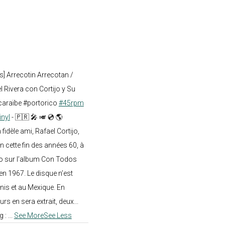
s] Arrecotin Arrecotan /
 Rivera con Cortijo y Su
caraïbe #portorico
#45rpm
inyl
- 🇵🇷 🎤 🎺 💿 🌎
dèle ami, Rafael Cortijo,
n cette fin des années 60, à
o sur l’album Con Todos
en 1967. Le disque n’est
nis et au Mexique. En
rs en sera extrait, deux...
g :
...
See More
See Less