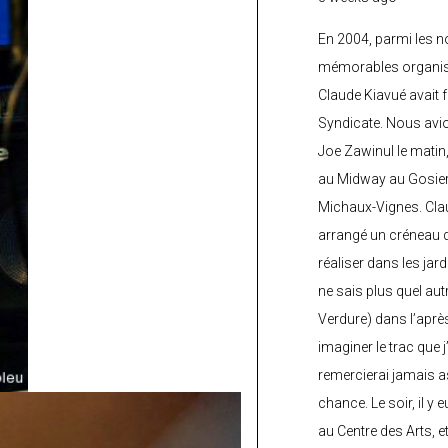
En 2004, parmi les 
mémorables organisé
Claude Kiavué avait f
Syndicate. Nous avi
Joe Zawinul le matin
au Midway au Gosier 
Michaux-Vignes. Clau
arrangé un créneau d’
réaliser dans les jard
ne sais plus quel autr
Verdure) dans l’après
imaginer le trac que j
remercierai jamais a
chance. Le soir, il y
au Centre des Arts, 