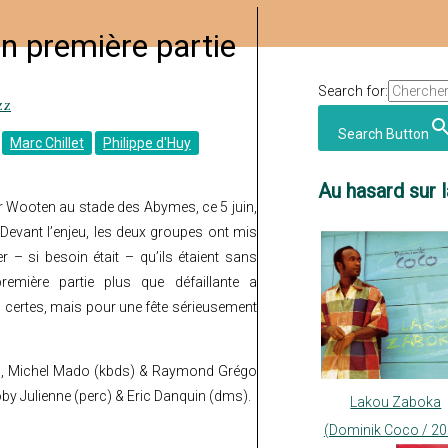
en première partie
Search for:
zz
Search Button
Marc Chillet
Philippe d'Huy
Au hasard sur l
or Wooten au stade des Abymes, ce 5 juin,
 Devant l’enjeu, les deux groupes ont mis
 – si besoin était – qu’ils étaient sans
emière partie plus que défaillante a
 certes, mais pour une fête sérieusement
no), Michel Mado (kbds) & Raymond Grégo
Joby Julienne (perc) & Eric Danquin (dms).
Lakou Zaboka
(Dominik Coco / 20