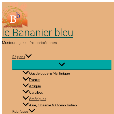
Aller
au
contenu
le Bananier bleu
Musiques jazz afro-caribéennes
Régions
Guadeloupe & Martinique
France
Afrique
Caraïbes
Amériques
Asie, Océanie & Océan Indien
Rubriques