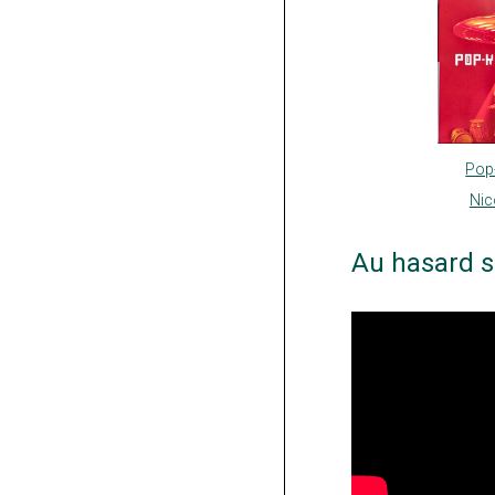
Pop
Nic
Au hasard s