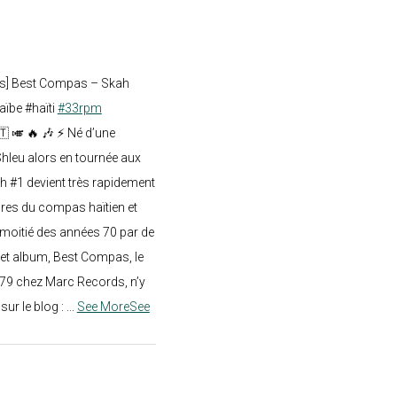
ts] Best Compas – Skah
aïbe #haïti
#33rpm
🇹 🎺 🔥 🎶 ⚡ Né d’une
hleu alors en tournée aux
h #1 devient très rapidement
res du compas haïtien et
moitié des années 70 par de
t album, Best Compas, le
979 chez Marc Records, n’y
e sur le blog :
...
See More
See