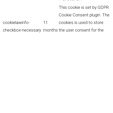
This cookie is set by GDPR
Cookie Consent plugin. The
cookielawinfo-
11
cookies is used to store
checkbox-necessary
months
the user consent for the
cookies in the category
"Necessary".
This cookie is set by GDPR
Cookie Consent plugin. The
cookielawinfo-
11
cookie is used to store the
checkbox-others
months
user consent for the
cookies in the category
"Other.
This cookie is set by GDPR
Cookie Consent plugin. The
cookielawinfo-