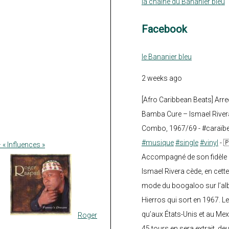
la chaine du Bananier bleu
Facebook
le Bananier bleu
2 weeks ago
[Afro Caribbean Beats] Arre
Bamba Cure – Ismael Rivera
Combo, 1967/69 - #caraïb
#musique
#single
#vinyl
- 
« Influences »
Accompagné de son fidèle a
Ismael Rivera cède, en cette
mode du boogaloo sur l’a
Hierros qui sort en 1967. Le
qu’aux États-Unis et au Mex
Roger
45 tours en sera extrait, deux.