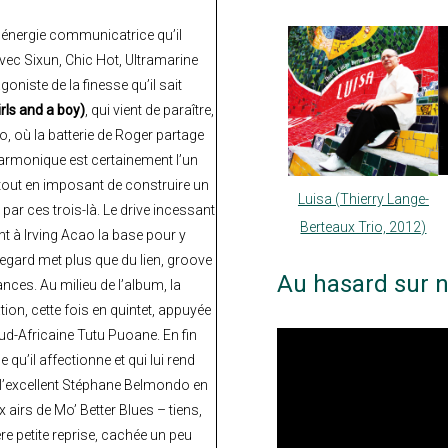
 l’énergie communicatrice qu’il
avec Sixun, Chic Hot, Ultramarine
niste de la finesse qu’il sait
rls and a boy)
, qui vient de paraître,
o, où la batterie de Roger partage
harmonique est certainement l’un
 tout en imposant de construire un
Luisa (Thierry Lange-
ar ces trois-là. Le drive incessant
Berteaux Trio, 2012)
nt à Irving Acao la base pour y
egard met plus que du lien, groove
Au hasard sur n
ces. Au milieu de l’album, la
ion, cette fois en quintet, appuyée
ud-Africaine Tutu Puoane. En fin
u’il affectionne et qui lui rend
de l’excellent Stéphane Belmondo en
x airs de Mo’ Better Blues – tiens,
ère petite reprise, cachée un peu