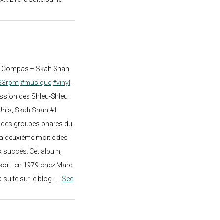
st Compas – Skah Shah
33rpm
#musique
#vinyl
-
ission des Shleu-Shleu
-Unis, Skah Shah #1
un des groupes phares du
a deuxième moitié des
 succès. Cet album,
sorti en 1979 chez Marc
a suite sur le blog :
...
See