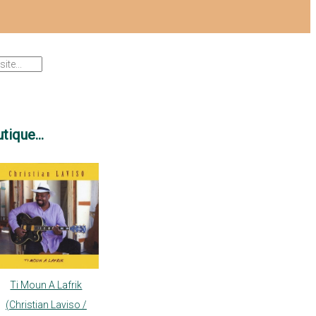
tique...
Ti Moun A Lafrik
(Christian Laviso /