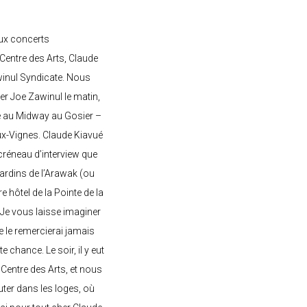
ux concerts
entre des Arts, Claude
awinul Syndicate. Nous
er Joe Zawinul le matin,
e au Midway au Gosier –
ux-Vignes. Claude Kiavué
créneau d’interview que
 jardins de l’Arawak (ou
re hôtel de la Pointe de la
 Je vous laisse imaginer
ne le remercierai jamais
 chance. Le soir, il y eut
Centre des Arts, et nous
ter dans les loges, où