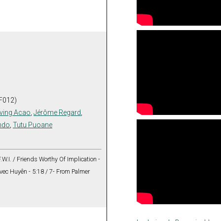
JF012)
rving Acao
,
Jérôme Regard
,
ndo
,
Tutu Puoane
.W.I. / Friends Worthy Of Implication -
 Avec Huyên - 5:18 / 7- From Palmer