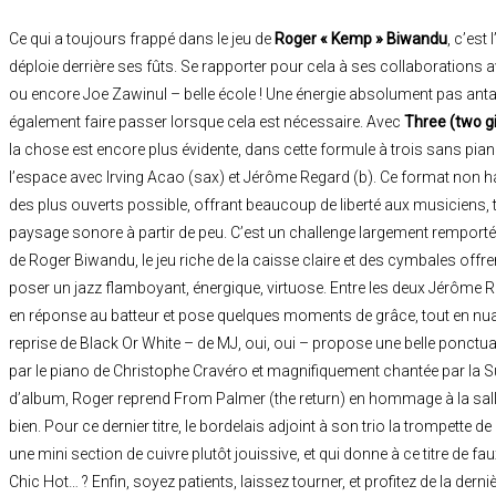
Ce qui a toujours frappé dans le jeu de
Roger « Kemp » Biwandu
, c’est
déploie derrière ses fûts. Se rapporter pour cela à ses collaborations 
ou encore Joe Zawinul – belle école ! Une énergie absolument pas antago
également faire passer lorsque cela est nécessaire. Avec
Three (two gi
la chose est encore plus évidente, dans cette formule à trois sans pian
l’espace avec Irving Acao (sax) et Jérôme Regard (b). Ce format non 
des plus ouverts possible, offrant beaucoup de liberté aux musiciens,
paysage sonore à partir de peu. C’est un challenge largement remporté p
de Roger Biwandu, le jeu riche de la caisse claire et des cymbales offre
poser un jazz flamboyant, énergique, virtuose. Entre les deux Jérôme R
en réponse au batteur et pose quelques moments de grâce, tout en nuan
reprise de Black Or White – de MJ, oui, oui – propose une belle ponctuat
par le piano de Christophe Cravéro et magnifiquement chantée par la S
d’album, Roger reprend From Palmer (the return) en hommage à la salle q
bien. Pour ce dernier titre, le bordelais adjoint à son trio la trompette 
une mini section de cuivre plutôt jouissive, et qui donne à ce titre de fau
Chic Hot… ? Enfin, soyez patients, laissez tourner, et profitez de la derni