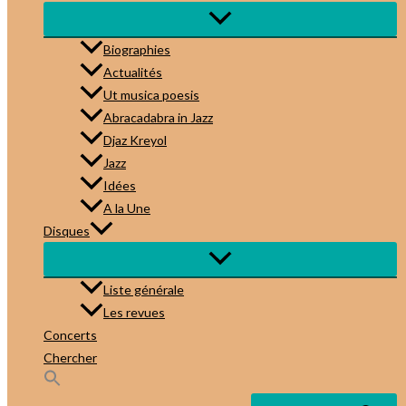
Biographies
Actualités
Ut musica poesis
Abracadabra in Jazz
Djaz Kreyol
Jazz
Idées
A la Une
Disques
Liste générale
Les revues
Concerts
Chercher