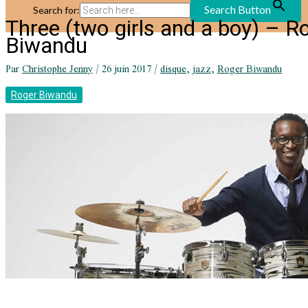
Search Button
Search for:
Three (two girls and a boy) – R
Biwandu
Par
Christophe Jenny
/
26 juin 2017
/
disque
,
jazz
,
Roger Biwandu
Roger Biwandu