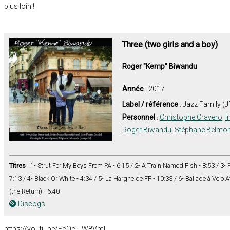
plus loin !
Three (two girls and a boy)
Roger "Kemp" Biwandu
Année
: 2017
Label / référence
: Jazz Family (
Personnel
:
Christophe Cravero
,
I
Roger Biwandu
,
Stéphane Belmo
Titres
: 1- Strut For My Boys From PA - 6:15 / 2- A Train Named Fish - 8:53 / 3- F
7:13 / 4- Black Or White - 4:34 / 5- La Hargne de FF - 10:33 / 6- Ballade à Vélo
(the Return) - 6:40
Discogs
https://youtu.be/EcQciUW8VmI