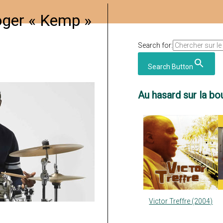
oger « Kemp »
Search for:
Search Button
Au hasard sur la bou
Victor Treffre (2004)