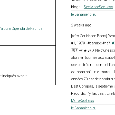
blog :
...
See More
See Less
le Bananier bleu
2 weeks ago
l’album Dipenda de Fabrice
[Afro Caribbean Beats] Be
#1, 1979 - #caraïbe #haïti
#
🇭🇹 🎺 🔥 🎶 ⚡ Né d’une sc
alors en tournée aux États
devient très rapidement l’
compas haïtien et marque l
t indiqués avec
*
années 70 par de nombreux
Best Compas, le septième, 
Records, n’y fait pas... Lire l
More
See Less
le Bananier bleu