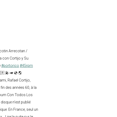
cotin Arrecotan /
 con Cortijo y Su
e
#portorico
#45rpm
🇷 🎤 🎺 💿 🌎
mi, Rafael Cortijo,
 fin des années 60, à la
lbum Con Todos Los
 disque n’est publié
ique. En France, seul un
.. Lire la suite sur le