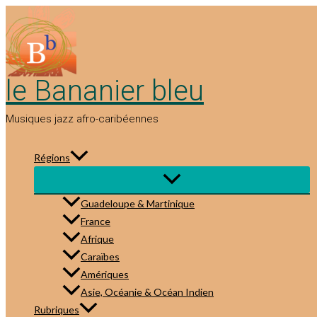
Aller
au
contenu
le Bananier bleu
Musiques jazz afro-caribéennes
Régions
Guadeloupe & Martinique
France
Afrique
Caraïbes
Amériques
Asie, Océanie & Océan Indien
Rubriques