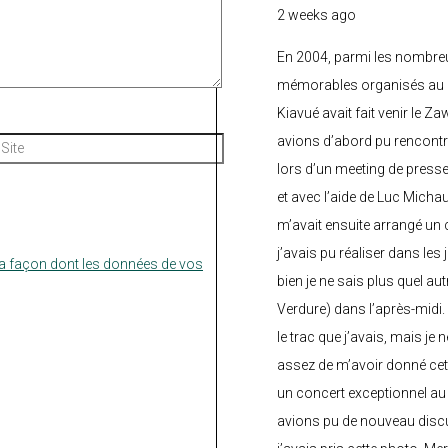
2 weeks ago
En 2004, parmi les nombre
mémorables organisés au C
Kiavué avait fait venir le Z
avions d’abord pu rencontr
Site
lors d’un meeting de press
et avec l’aide de Luc Micha
m’avait ensuite arrangé un 
j’avais pu réaliser dans les
la façon dont les données de vos
bien je ne sais plus quel aut
Verdure) dans l’après-midi.
le trac que j’avais, mais je 
assez de m’avoir donné cette
un concert exceptionnel au 
avions pu de nouveau discu