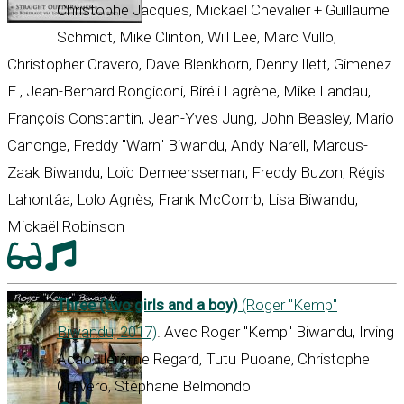
Christophe Jacques, Mickaël Chevalier + Guillaume
Schmidt, Mike Clinton, Will Lee, Marc Vullo,
Christopher Cravero, Dave Blenkhorn, Denny Ilett, Gimenez
E., Jean-Bernard Rongiconi, Biréli Lagrène, Mike Landau,
François Constantin, Jean-Yves Jung, John Beasley, Mario
Canonge, Freddy "Warn" Biwandu, Andy Narell, Marcus-
Zaak Biwandu, Loïc Demeersseman, Freddy Buzon, Régis
Lahontâa, Lolo Agnès, Frank McComb, Lisa Biwandu,
Mickaël Robinson
Three (two girls and a boy)
(Roger "Kemp"
Biwandu, 2017)
. Avec Roger "Kemp" Biwandu, Irving
Acao, Jérôme Regard, Tutu Puoane, Christophe
Cravéro, Stéphane Belmondo