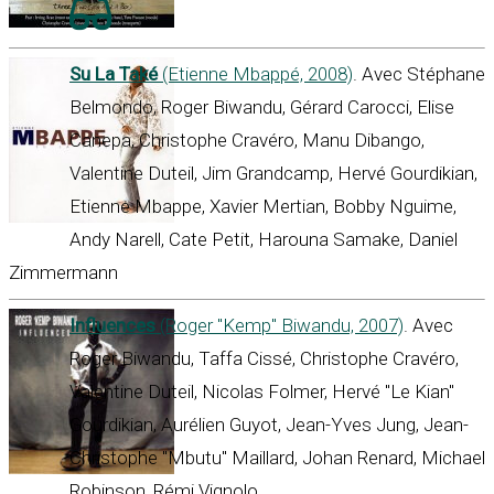
Su La Také
(Etienne Mbappé, 2008)
. Avec Stéphane
Belmondo, Roger Biwandu, Gérard Carocci, Elise
Canepa, Christophe Cravéro, Manu Dibango,
Valentine Duteil, Jim Grandcamp, Hervé Gourdikian,
Etienne Mbappe, Xavier Mertian, Bobby Nguime,
Andy Narell, Cate Petit, Harouna Samake, Daniel
Zimmermann
Influences
(Roger "Kemp" Biwandu, 2007)
. Avec
Roger Biwandu, Taffa Cissé, Christophe Cravéro,
Valentine Duteil, Nicolas Folmer, Hervé "Le Kian"
Gourdikian, Aurélien Guyot, Jean-Yves Jung, Jean-
Christophe "Mbutu" Maillard, Johan Renard, Michael
Robinson, Rémi Vignolo