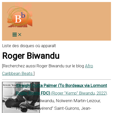
Aller
au
contenu
Liste des disques où apparaît
Roger Biwandu
[Recherchez aussi Roger Biwandu sur le blog
Afro
Caribbean Beats
]
Straight Outta Palmer (To Bordeaux via Lormont
Rugby Roots FDC)
(Roger "Kemp" Biwandu, 2022)
.
Avec Roger Biwandu, Nolwenn Martin-Leizour,
Hervé "Le Révérend" Saint-Guirons, Jean-