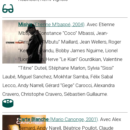
Misiya
(Etienne M’bappé, 2004)
. Avec Etienne
Mbappé, Constance "Coco" Mbassi, Jean-
Christophe "Mbutu" Maillard, Jean Wellers, Roger
"Kemp" Biwandu, Bobby James Nguime, Lionel
"Lion" Fortin, Herve "Le Kian" Gourdikian, Valentine
"Titine" Duteil, Stéphane Marlon, Sylvia "Sissi"
Laubé, Miguel Sanchez, Mokhtar Samba, Félix Sabal
Lecco, Andy Narrell, Gérard "Gege" Carocci, Alexandra
Cravero, Christophe Cravero, Sébastien Guillaume.
Carte Blanche
(Mario Canonge, 2001)
. Avec Alex
Bernard, Andy Narell, Béatrice Poullot, Claude