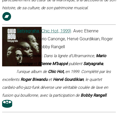
particulièrement au cœur de la Martinique, à la découverte de son
histoire, de sa culture, de son patrimoine musical.
Satyagraha
(Chic Hot, 1999)
. Avec Etienne
M’bappé, Mario Canonge, Hervé Gourdikian, Roger
Biwandu + Bobby Rangell
En deux mots :
Dans la lignée d'Ultramarince,
Mario
Canonge
et
Etienne M’bappé
publient
Satyagraha
,
l'unique album de
Chic Hot,
en 1999. Complété par les
excellents
Roger Biwandu
et
Hervé Gourdikian
, le quartet
caribéo-afro-jazz-funk déverse une véritable coulée de lave en
fusion qui bouillonne, avec la participation de
Bobby Rangell
.