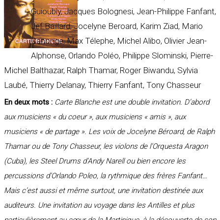
Guioubly, Jacques Bolognesi, Jean-Philippe Fanfant,
Jef Baillard, Jocelyne Beroard, Karim Ziad, Mario
Canonge, Max Télephe, Michel Alibo, Olivier Jean-
Alphonse, Orlando Poléo, Philippe Slominski, Pierre-
Michel Balthazar, Ralph Thamar, Roger Biwandu, Sylvia
Laubé, Thierry Delanay, Thierry Fanfant, Tony Chasseur
En deux mots :
Carte Blanche est une double invitation. D’abord
aux musiciens « du coeur », aux musiciens « amis », aux
musiciens « de partage ». Les voix de Jocelyne Béroard, de Ralph
Thamar ou de Tony Chasseur, les violons de l’Orquesta Aragon
(Cuba), les Steel Drums d’Andy Narell ou bien encore les
percussions d’Orlando Poleo, la rythmique des frères Fanfant…
Mais c’est aussi et même surtout, une invitation destinée aux
auditeurs. Une invitation au voyage dans les Antilles et plus